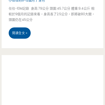
小任任的6-12個月
/
芽月
歲
任任-10M記錄 身高:79公分 頭圍:45.7公分 體重:9.4公斤 相
較於9個月的記錄來看，身高長了2.5公分，即將破80大關，
頭圍仍在45公分
小
閱讀全文 »
任-10M
記
錄-
小
白.
小
白
你