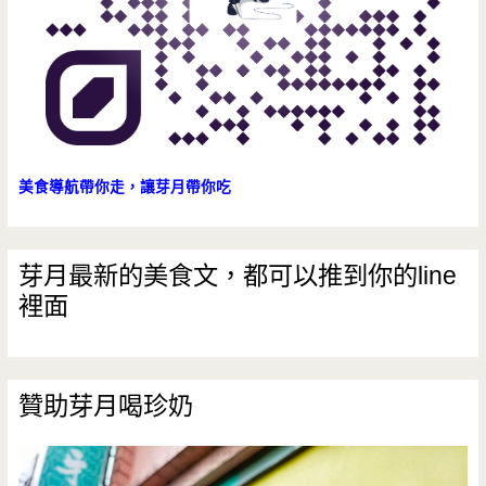
美食導航帶你走，讓芽月帶你吃
芽月最新的美食文，都可以推到你的line
裡面
贊助芽月喝珍奶