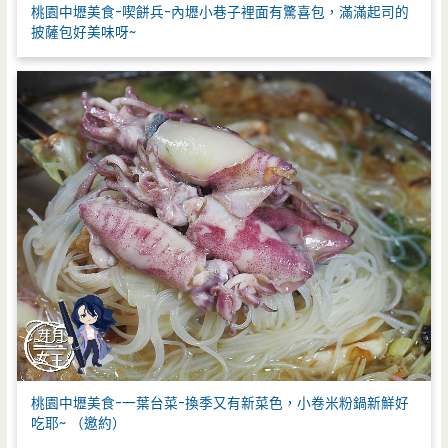
桃園中壢美食-喫餅兵-內壢小巷子裡面有驚喜包，滿滿起司的
披薩包好美味呀~
桃園中壢美食-一葉台菜-換季又有新菜色，小卷米粉鍋新鮮好
吃耶~ （邀約）