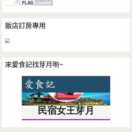
飯店訂房專用
來愛食記找芽月喲~