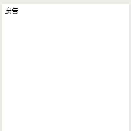
廣告
無
齒
之
徒
的
第
一
口
副
食
品