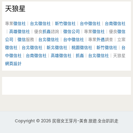
天狼星
專業
徵信社
｜
台北徵信社
｜
新竹徵信社
｜
台中徵信社
｜
台南徵信社
｜
高雄徵信社
｜優良
抓姦
諮詢｜
徵信公司
｜專業
徵信社
｜優良
徵信
公司
｜
徵信
服務｜
台北徵信社
｜
台中徵信社
｜專業
外遇
調查｜立案
徵信社
｜
台北徵信社
｜
新北徵信社
｜
桃園徵信社
｜
新竹徵信社
｜
台
中徵信社
｜
台南徵信社
｜
高雄徵信社
｜
抓姦
｜
台北徵信社
｜天狼星
網頁設計
Copyright © 2026 民宿女王芽月-美食.旅遊.全台趴趴走