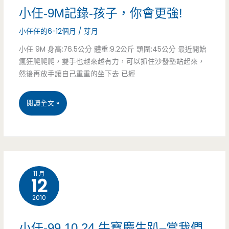
小任-9M記錄-孩子，你會更強!
小任任的6-12個月
/
芽月
小任 9M 身高:76.5公分 體重:9.2公斤 頭圍:45公分 最近開始
瘋狂爬爬爬，雙手也越來越有力，可以抓住沙發塾站起來，
然後再放手讓自己重重的坐下去 已經
小
閱讀全文 »
任-9M
記
錄-
11 月
12
孩
2010
子，
你
小任-99.10.24 牛寶慶生趴–當我們