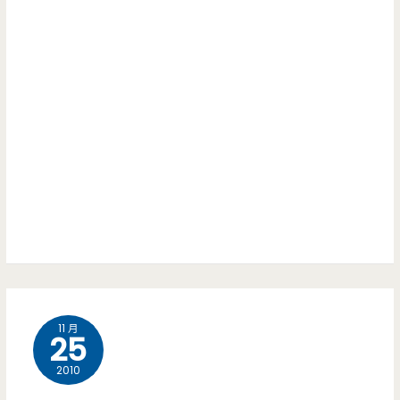
終
於
出
現
了!!
11 月
25
2010