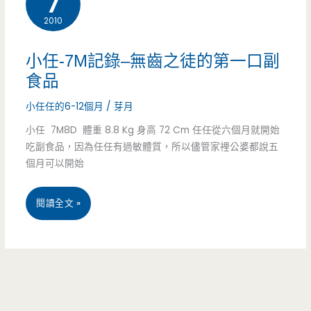
7
2010
小任-7M記錄–無齒之徒的第一口副
食品
小任任的6-12個月
/
芽月
小任 7M8D 體重 8.8 Kg 身高 72 Cm 任任從六個月就開始
吃副食品，因為任任有過敏體質，所以儘管家裡公婆都說五
個月可以開始
小
閱讀全文 »
任-7M
記
錄
–