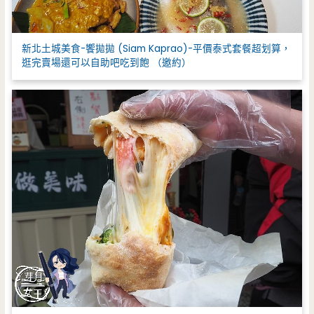
新北土城美食-饗拋拋 (Siam Kaprao)-平價泰式套餐超划算，
逛完賣場還可以自助吧吃到飽 （邀約）