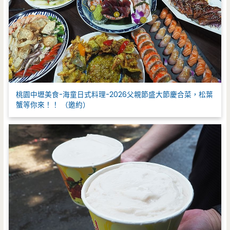
桃園中壢美食-海童日式料理-2026父親節盛大節慶合菜，松葉
蟹等你來！！ （邀約）