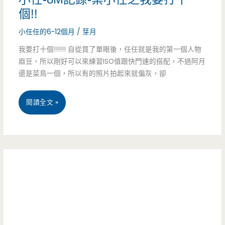
–
個!!
當
小任任的6-12個月
/
芽月
我
我要打十個!!!!!! 自從買了單眼後，任任就是我的第一個人物
麻豆，所以剛好可以來練習ISO值跟快門速的搭配，不過阿月
們
還是菜鳥一個，所以有的照片拍起來就偏灰，卻
同
小
閱讀全文 »
在
任-8M
一
記
起
錄-
葉
小
任