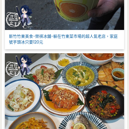
新竹竹東美食-榮祺冰舖-躲在竹東菜市場的超人氣老店，家庭
號芋頭冰只要120元