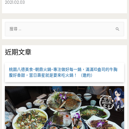
2021.02.03
搜
尋
關
鍵
近期文章
字
:
桃園八德美食-朝鼎火鍋-專注做好每一鍋，滿滿10盎司的牛胸
腹好香甜，當日壽星就是要來吃火鍋！ （邀約）