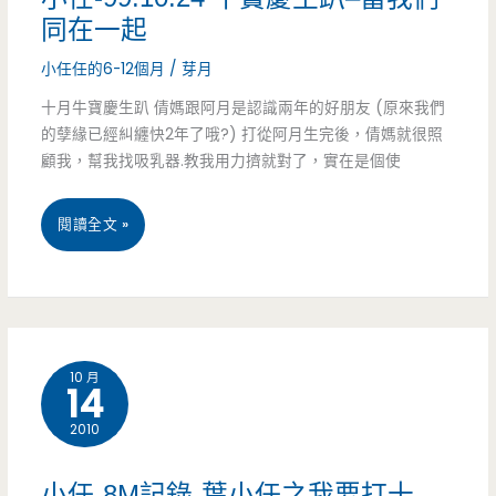
會
同在一起
更
小任任的6-12個月
/
芽月
強!
十月牛寶慶生趴 倩媽跟阿月是認識兩年的好朋友 (原來我們
的孽緣已經糾纏快2年了哦?) 打從阿月生完後，倩媽就很照
顧我，幫我找吸乳器.教我用力擠就對了，實在是個使
小
閱讀全文 »
任-99.10.24
牛
寶
10 月
14
慶
2010
生
趴
小任-8M記錄-葉小任之我要打十