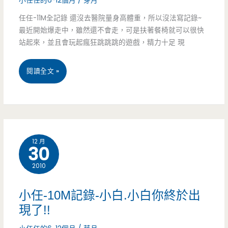
小任任的6-12個月
/
芽月
~
任任-11M全記錄 還沒去醫院量身高體重，所以沒法寫記錄~
最近開始爆走中，雖然還不會走，可是扶著餐椅就可以很快
我
站起來，並且會玩起瘋狂跳跳跳的遊戲，精力十足 現
的
寶
小
閱讀全文 »
貝
任-11M
生
記
日
錄-
12 月
30
快
準
2010
樂
備
迎
小任-10M記錄-小白.小白你終於出
接
現了!!
周