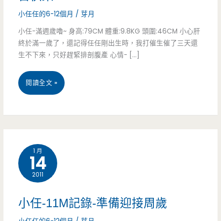
小任任的6-12個月
/
芽月
小任-滿週歲嚕~ 身高:79CM 體重:9.8KG 頭圍:46CM 小心肝
終於滿一歲了，還記得任任剛出生時，我打催生催了三天還
生不下來，只好趕緊排剖腹產 心情- […]
小
閱讀全文 »
任-1Y
記
錄-
1 月
14
滿
2011
週
歲
小任-11M記錄-準備迎接周歲
了