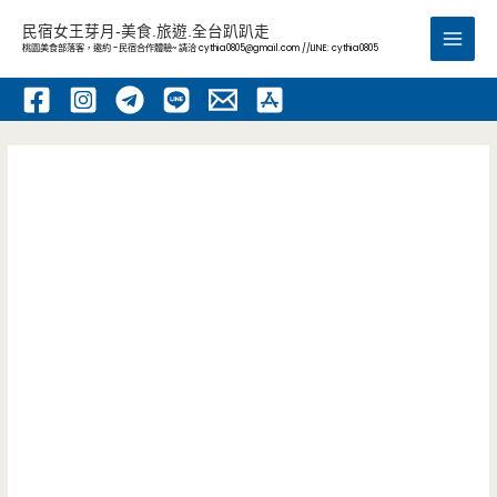
跳
民宿女王芽月-美食.旅遊.全台趴趴走
至
桃園美食部落客，邀約 -民宿合作體驗~ 請洽
cythia0805@gmail.com
//LINE: cythia0805
Main
主
要
Men
內
容