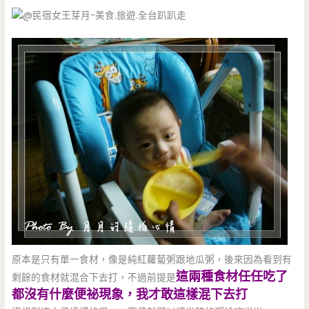
原本是只有單一食材，像是純紅蘿蔔粥跟地瓜粥，後來因為看到有
這兩種食材任任吃了
剩餘的食材就混合下去打，不過前提是
都沒有什麼便祕現象，我才敢這樣混下去打