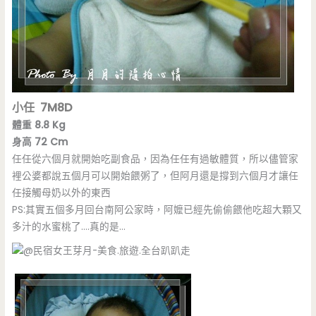
小任 7M8D
體重 8.8 Kg
身高 72 Cm
任任從六個月就開始吃副食品，因為任任有過敏體質，所以儘管家
裡公婆都說五個月可以開始餵粥了，但阿月還是撐到六個月才讓任
任接觸母奶以外的東西
PS:其實五個多月回台南阿公家時，阿嬤已經先偷偷餵他吃超大顆又
多汁的水蜜桃了….真的是…