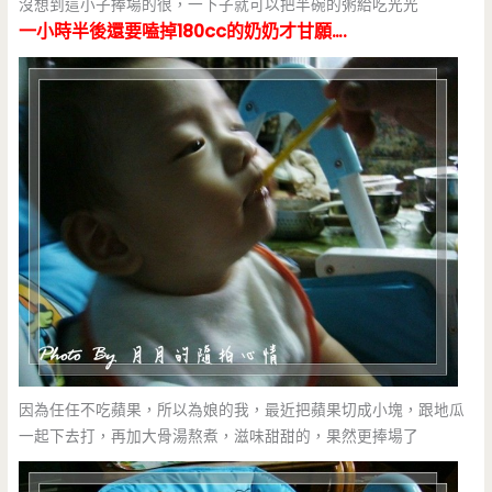
沒想到這小子捧場的很，一下子就可以把半碗的粥給吃光光
一小時半後還要嗑掉180cc的奶奶才甘願….
因為任任不吃蘋果，所以為娘的我，最近把蘋果切成小塊，跟地瓜
一起下去打，再加大骨湯熬煮，滋味甜甜的，果然更捧場了