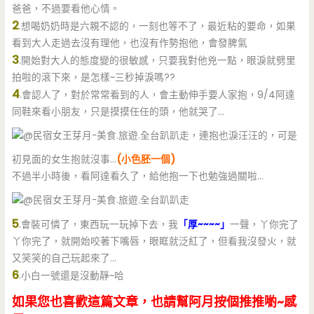
爸爸，不過要看他心情。
2
.想喝奶奶時是六親不認的，一刻也等不了，最近粘的要命，如果
看到大人走過去沒有理他，也沒有作勢抱他，會發脾氣
3
.開始對大人的態度變的很敏感，只要我對他兇一點，眼淚就劈里
拍啦的滾下來，是怎樣~三秒掉淚嗎??
4
.會認人了，對於常常看到的人，會主動伸手要人家抱，9/4阿達
同鞋來看小朋友，只是摸摸任任的頭，他就哭了…
，連抱也淚汪汪的，可是
初見面的女生抱就沒事…
(小色胚一個)
不過半小時後，看阿達看久了，給他抱一下也勉強過關啦…
5
.會裝可憐了，東西玩一玩掉下去，我
「厚~~~~」
一聲，丫你完了
丫你完了，就開始咬著下嘴唇，眼眶就泛紅了，但看我沒發火，就
又笑笑的自己玩起來了…
6
.小白一號還是沒動靜~哈
如果您也喜歡這篇文章，也請幫阿月按個推推喲~感