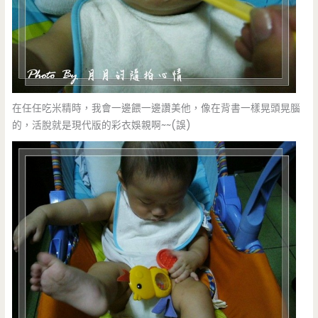
在任任吃米精時，我會一邊餵一邊讚美他，像在背書一樣晃頭晃腦
的，活脫就是現代版的彩衣娛親啊~~(誤)