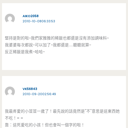
AIKO2058
2010-10-0806:33:53
堅持是對的啦~我們家雅雅的稀飯也都還是沒有添加調味料~
我婆婆每次都說~可以加了~我都還是…..聽聽就算~
反正稀飯是我煮~哈哈~
VK56843
2010-09-2002:56:49
我最庝愛的小荳荳一歲了！最先說的話竟然是"不"意思是這東西她
不吃！= =
靠：這死愛吃的小孩！但也會叫一個字的啦！