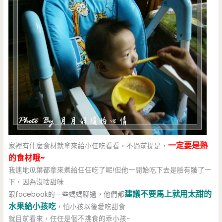
一定要是熟
家裡有什麼食材就拿來給小任吃看看，不過前提是，
的食材哦~
我連地瓜葉都拿來煮給任任吃了呢!但他一開始吃下去是臉有皺了一
下，因為沒啥甜味
建議不要馬上就用太甜的
跟facebook的一些媽媽聊過，他們都
水果給小孩吃
，怕小孩以後愛吃甜食
就目前看來，任任是個不挑食的乖小孩~