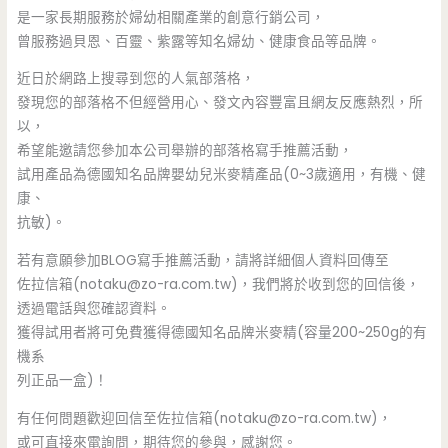
是一家長期服務於婦幼相關產業的創意行銷公司，
曾服務過貝恩、百靈、紫露等知名婦幼、健康食品等品牌。
近日於網路上搜尋到您的人氣部落格，
發現您的部落格不但經營用心、發文內容豐富且網友反應熱烈，所
以，
希望能邀請您參加本公司舉辦的部落格寫手推薦活動，
試用產品為德國知名品牌嬰幼兒米麥精產品(0~3歲適用，有機、健
康、
抗敏)。
若有意願參加BLOG寫手推薦活動，請將詳細個人資料回傳至
佐拉信箱(
notaku@zo-ra.com.tw
)，我們將於收到您的回信後，
透過電話與您確認資料。
獲得試用者將可免費獲得德國知名品牌米麥精(容量200~250g的有
機系
列正品一盒)！
有任何問題歡迎回信至佐拉信箱(
notaku@zo-ra.com.tw
)，
或可直接來電詢問，期待您的參與，感謝您。