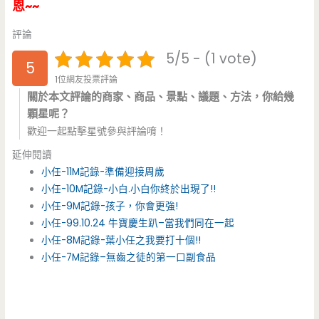
恩~~
評論
5/5 - (1 vote)
5
1位網友投票評論
關於本文評論的商家、商品、景點、議題、方法，你給幾
顆星呢？
歡迎一起點擊星號參與評論唷！
延伸閱讀
小任-11M記錄-準備迎接周歲
小任-10M記錄-小白.小白你終於出現了!!
小任-9M記錄-孩子，你會更強!
小任-99.10.24 牛寶慶生趴–當我們同在一起
小任-8M記錄-葉小任之我要打十個!!
小任-7M記錄–無齒之徒的第一口副食品