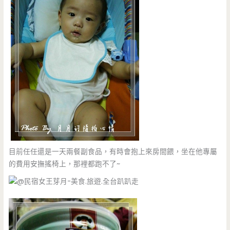
目前任任還是一天兩餐副食品，有時會抱上來房間餵，坐在他專屬
的費用安撫搖椅上，那裡都跑不了~