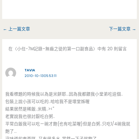
←
上一篇文章
下一篇文章
→
在〈小任-7M記錄–無齒之徒的第一口副食品〉中有 20 則留言
TAVIA
2010-10-1305:53:11
我看標題的時候我以為是米餅耶…因為我都餵我小堂弟吃這個..
包裝上說小孩可以吃的..哈哈我不是壞堂姊喔
結果居然是稀飯..米精..><"
老實說我也很討厭吃白粥..
平常白飯我可以吃ㄧ碗才飽{也有吃菜喔}但是白粥..只吃1/4碗我就
飽了…
沒味道的東西咩…又有很多水..當然一下子就飽了..