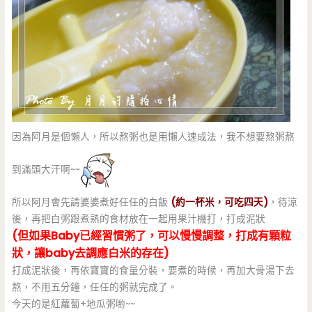
因為阿月是個懶人，所以熬粥也是用懶人速成法，我不想要熬粥熬
到滿頭大汗啊~~
所以阿月會先請婆婆煮好任任的白飯
(約一杯米，可吃四天)
，待涼
後，再把白粥跟煮熟的食材放在一起用果汁機打，打成泥狀
(但如果Baby已經習慣粥了，可以慢慢調整，打成有顆粒
狀，讓baby去調應白米的存在)
打成泥狀後，再依寶寶的食量分裝，要煮的時候，再加大骨湯下去
熬，不用五分鐘，任任的粥就完成了。
今天的是紅蘿蔔+地瓜粥喲~~