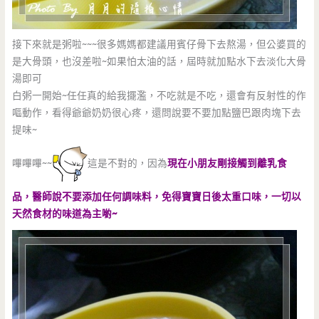
接下來就是粥啦~~~很多媽媽都建議用賓仔骨下去熬湯，但公婆買的
是大骨頭，也沒差啦~如果怕太油的話，屆時就加點水下去淡化大骨
湯即可
白粥一開始~任任真的給我擺濫，不吃就是不吃，還會有反射性的作
嘔動作，看得爺爺奶奶很心疼，還問說要不要加點鹽巴跟肉塊下去
提味~
嗶嗶嗶~~
這是不對的，因為
現在小朋友剛接觸到離乳食
品，醫師說不要添加任何調味料，免得寶寶日後太重口味，一切以
天然食材的味道為主喲~