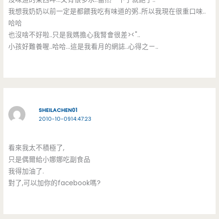
我想我奶奶以前一定是都餵我吃有味道的粥..所以我現在很重口味..
哈哈
也沒啥不好啦..只是我媽擔心我腎會很差><"..
小孩好難養喔..哈哈…這是我看月的網誌..心得之ㄧ..
SHEILACHEN01
2010-10-0914:47:23
看來我太不積極了,
只是偶爾給小娜娜吃副食品
我得加油了.
對了,可以加你的facebook嗎?