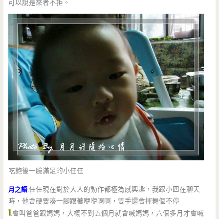
可以說是來者不拒。
吃飽後一臉滿足的小任任
月之語
:任任現在對於大人的動作都極為感興趣，我跟小四在聊天
時，他會硬要湊一腳跟著咿咿啊啊，雙手還會揮舞個不停
1
.會叫爸爸跟媽媽，大概不到五個月就會喊媽媽，六個多月才會喊