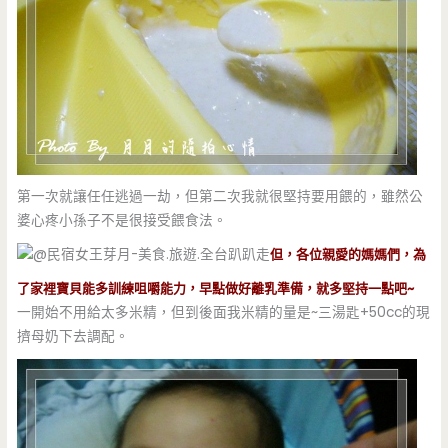
第一次就讓任任逃過一劫，但第二次我就很堅持要用餵的，雖然公
婆心疼小孫子不是很接受餵食法。
但，各位親愛的媽媽們，為
了家裡寶貝能多訓練咀嚼能力，早點做好離乳準備，就多堅持一點吧~
一開始不用給太多米精，但到後面我米精的量是~三湯匙+50cc的現
擠母奶下去調配。