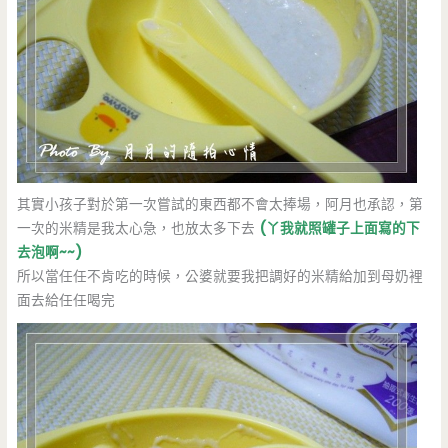
其實小孩子對於第一次嘗試的東西都不會太捧場，阿月也承認，第
一次的米精是我太心急，也放太多下去
(丫我就照罐子上面寫的下
去泡啊~~)
所以當任任不肯吃的時候，公婆就要我把調好的米精給加到母奶裡
面去給任任喝完