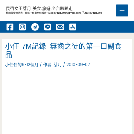
跳
民宿女王芽月-美食.旅遊.全台趴趴走
至
桃園美食部落客，邀約 -民宿合作體驗~ 請洽
cythia0805@gmail.com
//LINE: cythia0805
Main
主
要
Men
內
容
小任-7M記錄–無齒之徒的第一口副食
品
小任任的6-12個月
/ 作者:
芽月
/
2010-09-07