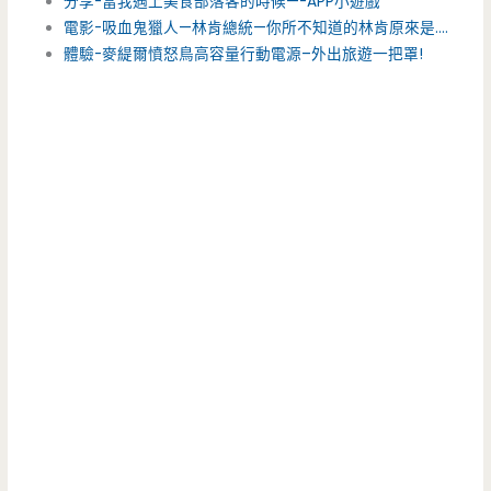
分享-當我遇上美食部落客的時候—-APP小遊戲
電影-吸血鬼獵人—林肯總統—你所不知道的林肯原來是….
體驗-麥緹爾憤怒鳥高容量行動電源–外出旅遊一把罩!