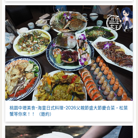
桃園中壢美食-海童日式料理-2026父親節盛大節慶合菜，松葉
蟹等你來！！ （邀約）