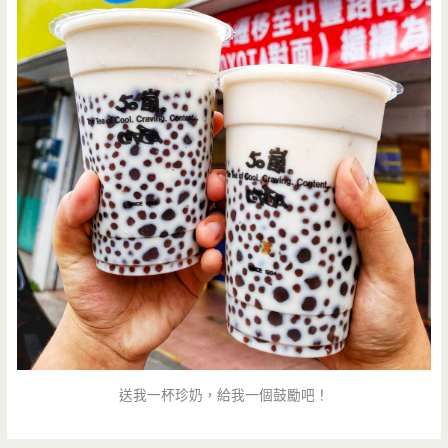
送我一杯珍奶，給我一個鼓勵吧！