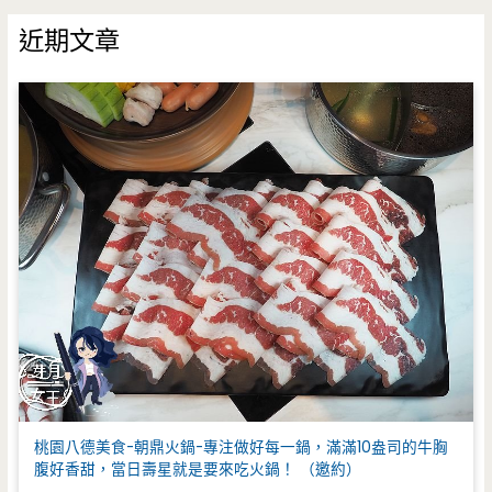
鍵
近期文章
字
:
桃園八德美食-朝鼎火鍋-專注做好每一鍋，滿滿10盎司的牛胸
腹好香甜，當日壽星就是要來吃火鍋！ （邀約）