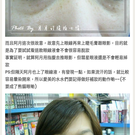
而且阿月這次很故意，故意先上眼線再來上睫毛膏跟眼影，目的就
是為了要試試看這款眼線液會不會很容易脫妝
事實証明，就算阿月用指腹去推眼影，但彗星眼液還是不會輕易掉
妝
PS:但隔天阿月也上了眼線液，有發現一點，如果流汗的話，就比較
容易暈染開來，所以愛美的水水們要記得做好補妝的動作喲~~(不
要成了熊貓眼喲)