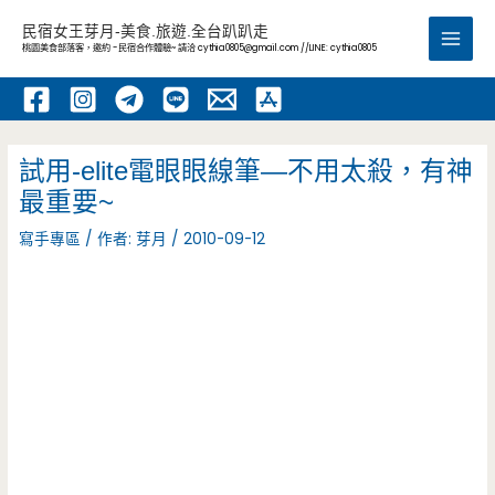
跳
民宿女王芽月-美食.旅遊.全台趴趴走
至
桃園美食部落客，邀約 -民宿合作體驗~ 請洽
cythia0805@gmail.com
//LINE: cythia0805
Main
主
要
Men
內
容
試用-elite電眼眼線筆—不用太殺，有神
最重要~
寫手專區
/ 作者:
芽月
/
2010-09-12