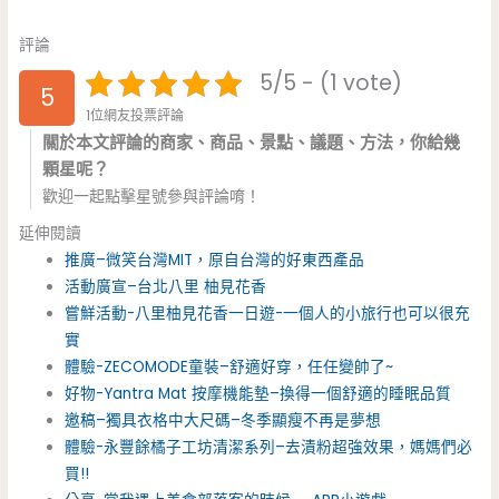
評論
5/5 - (1 vote)
5
1位網友投票評論
關於本文評論的商家、商品、景點、議題、方法，你給幾
顆星呢？
歡迎一起點擊星號參與評論唷！
延伸閱讀
推廣–微笑台灣MIT，原自台灣的好東西產品
活動廣宣–台北八里 柚見花香
嘗鮮活動-八里柚見花香一日遊-一個人的小旅行也可以很充
實
體驗-ZECOMODE童裝–舒適好穿，任任變帥了~
好物-Yantra Mat 按摩機能墊–換得一個舒適的睡眠品質
邀稿–獨具衣格中大尺碼–冬季顯瘦不再是夢想
體驗-永豐餘橘子工坊清潔系列–去漬粉超強效果，媽媽們必
買!!