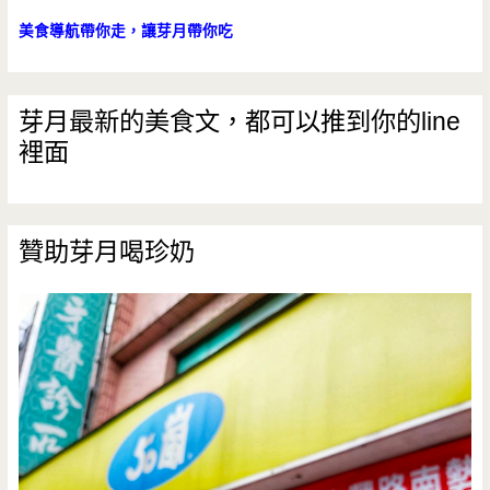
美食導航帶你走，讓芽月帶你吃
芽月最新的美食文，都可以推到你的line
裡面
贊助芽月喝珍奶