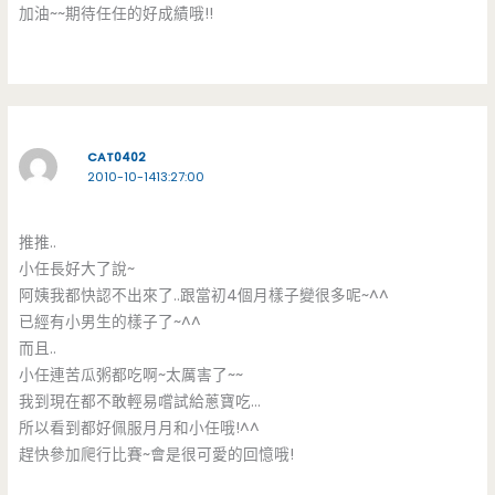
加油~~期待任任的好成績哦!!
CAT0402
2010-10-1413:27:00
推推..
小任長好大了說~
阿姨我都快認不出來了..跟當初4個月樣子變很多呢~^^
已經有小男生的樣子了~^^
而且..
小任連苦瓜粥都吃啊~太厲害了~~
我到現在都不敢輕易嚐試給蔥寶吃…
所以看到都好佩服月月和小任哦!^^
趕快參加爬行比賽~會是很可愛的回憶哦!