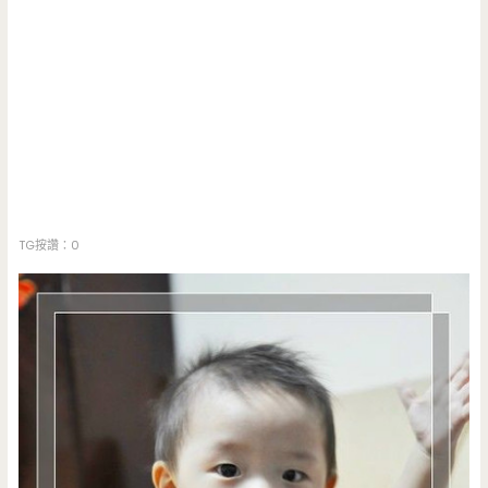
TG按讚：0