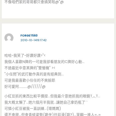
不像咱們家的哥哥都只會搞笑啦@"@
FORGET560
2010-10-1419:17:42
哈哈~我笑了~好讚好讚>"<
我個人喜歡N牌的~~可是我卻看朋友的C牌好心動…
不過最近中意某牌的"雙螢機" ><
"小任問"的武打動作真的是有經典到…
可是我最喜歡小任任的不爽臉耶
好可愛阿………..@//////@
小紅豆抓的東西比較平價捏…但我最介意她抓我的眼鏡T︿T…
我大概太懶了…她六個月半我就…讓她自己拿奶瓶了ˊˋ
可憐小紅豆被我一直訓練…(壞媽媽)
還不會爬…但會青蛙姿勢(跪坐)往前滑(跳?)…笑翻一堆人=..=