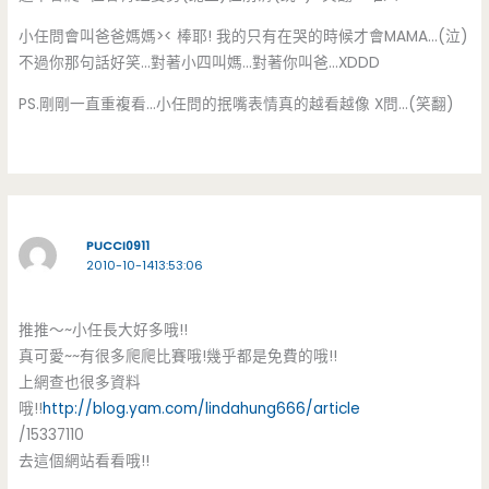
小任問會叫爸爸媽媽>< 棒耶! 我的只有在哭的時候才會MAMA…(泣)
不過你那句話好笑…對著小四叫媽…對著你叫爸…XDDD
PS.剛剛一直重複看…小任問的抿嘴表情真的越看越像 X問…(笑翻)
PUCCI0911
2010-10-1413:53:06
推推～~小任長大好多哦!!
真可愛~~有很多爬爬比賽哦!幾乎都是免費的哦!!
上網查也很多資料
哦!!
http://blog.yam.com/lindahung666/article
/15337110
去這個網站看看哦!!