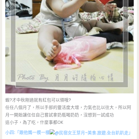
蝦?才中秋剛過就有紅包可以領哦?
任任八個月了，所以手部的靈活度大增，力氣也比以往大，所以阿
月一開始讓任任自己嘗試拿奶瓶喝奶奶，沒想到一試成功
這小子，為了吃，什麼事都OK
小四:「跟他媽一模一樣
」