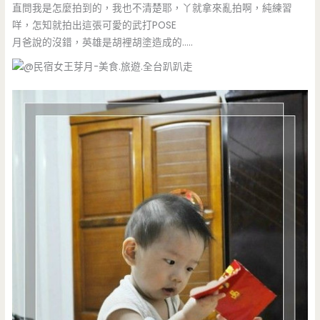
直問我是怎麼拍到的，我也不清楚耶，丫就拿來亂拍啊，純練習
咩，怎知就拍出這張可愛的武打POSE
月爸說的沒錯，英雄是胡裡胡塗造成的…..