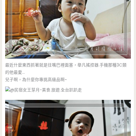
最近什麼東西抓著就是往嘴巴裡面塞，舉凡搖控器.手機那種3C類
的他最愛…
兒子啊，為什麼你專挑高級品啊~