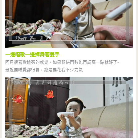
一邊唱歌一邊揮舞著雙手
阿月很喜歡這張的感覺，如果我快門數能再調高一點就好了~
最近要睡覺都很魯，總是要花我不少力氣