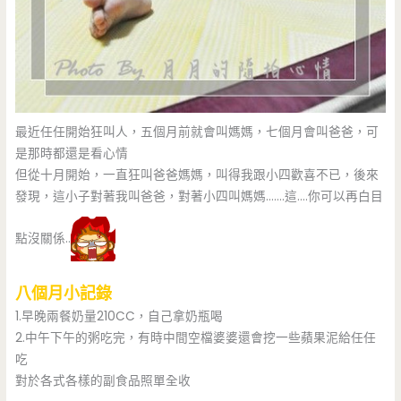
最近任任開始狂叫人，五個月前就會叫媽媽，七個月會叫爸爸，可
是那時都還是看心情
但從十月開始，一直狂叫爸爸媽媽，叫得我跟小四歡喜不已，後來
發現，這小子對著我叫爸爸，對著小四叫媽媽…….這….你可以再白目
點沒關係..
八個月小記錄
1.早晚兩餐奶量210CC，自己拿奶瓶喝
2.中午下午的粥吃完，有時中間空檔婆婆還會挖一些蘋果泥給任任
吃
對於各式各樣的副食品照單全收