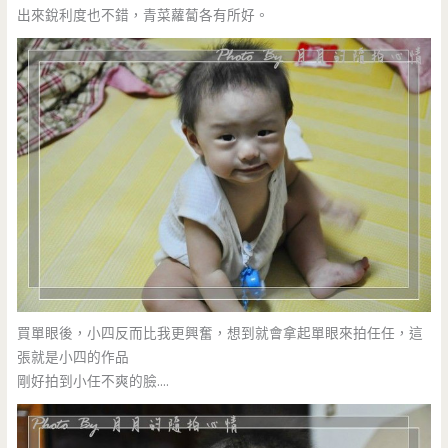
出來銳利度也不錯，青菜蘿蔔各有所好。
買單眼後，小四反而比我更興奮，想到就會拿起單眼來拍任任，這
張就是小四的作品
剛好拍到小任不爽的臉….