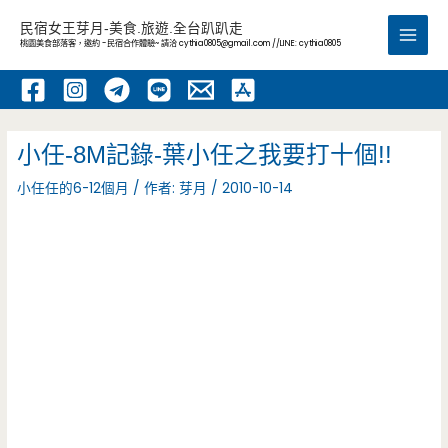
跳
民宿女王芽月-美食.旅遊.全台趴趴走
至
桃園美食部落客，邀約 -民宿合作體驗~ 請洽
cythia0805@gmail.com
//LINE: cythia0805
Main
主
要
Men
內
容
小任-8M記錄-葉小任之我要打十個!!
小任任的6-12個月
/ 作者:
芽月
/
2010-10-14