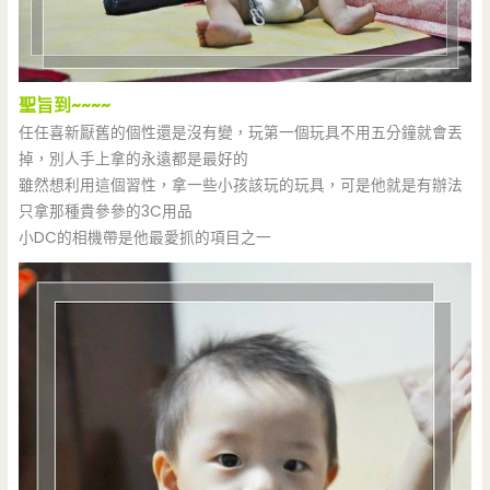
聖旨到~~~~
任任喜新厭舊的個性還是沒有變，玩第一個玩具不用五分鐘就會丟
掉，別人手上拿的永遠都是最好的
雖然想利用這個習性，拿一些小孩該玩的玩具，可是他就是有辦法
只拿那種貴參參的3C用品
小DC的相機帶是他最愛抓的項目之一