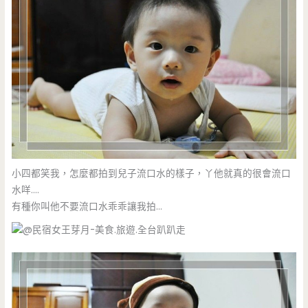
小四都笑我，怎麼都拍到兒子流口水的樣子，丫他就真的很會流口
水咩….
有種你叫他不要流口水乖乖讓我拍…