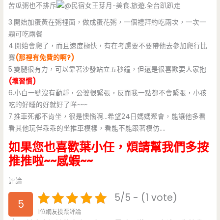
苦瓜粥也不排斥
3.開始加蛋黃在粥裡面，做成蛋花粥，一個禮拜約吃兩次，一次一
顆可吃兩餐
4.開始會爬了，而且速度極快，有在考慮要不要帶他去參加爬行比
賽
(那裡有免費的啊?)
5.雙腿很有力，可以靠著沙發站立五秒鐘，但還是很喜歡要人家抱
(壞習慣)
6.小白一號沒有動靜，公婆很緊張，反而我一點都不會緊張，小孩
吃的好睡的好就好了咩~~~
7.推車死都不肯坐，很是懊惱啊…希望24日媽媽聚會，能讓他多看
看其他玩伴乖乖的坐推車模樣，看能不能跟著模仿….
如果您也喜歡葉小任，煩請幫我們多按
推推啦~~感蝦~~
評論
5/5 - (1 vote)
5
1位網友投票評論