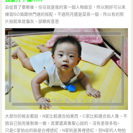
自從買了單眼後，任任就是我的第一個人物麻豆，所以剛好可以來
練習ISO值跟快門速的搭配，不過阿月還是菜鳥一個，所以有的照
片拍起來就偏灰，卻頗有意思
大部份的格友都說，N家比較適合拍東西，C家比較適合拍人像，不
過自己拍完後製做一做，其實還真像聖心說的，沒有差很多啦~
只是C家拍出的臉是白裡透紅，N家則是黃裡透紅，但N家的人物拍