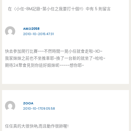
在〈小任-8M記錄-葉小任之我要打十個!!〉中有 5 則留言
AIKO2058
2010-10-2015:47:31
快去參加爬行比賽~~~不然時間一晃小任就會走啦~XD~
我家妹妹之前也不坐推車耶~換了一台新的就坐了~哈哈~
期待24聚會見到你這好姐妹呢~~~~~想你耶~
ZOOA
2010-10-1709:05:58
任任真的大很快吶,而且動作很帥喔!