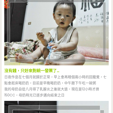
沒有錢，只好來對統一發票了…
日夜作息在七個月就歸於正常，早上會再睡個兩小時的回籠覺，七
點會起床喝奶奶，目前是早晚喝奶奶，中午跟下午吃一碗粥
我的母奶自從八月得了乳腺炎之後就大退，現在是12小時才擠
150CC，母奶時光已逐步邁向結束之日