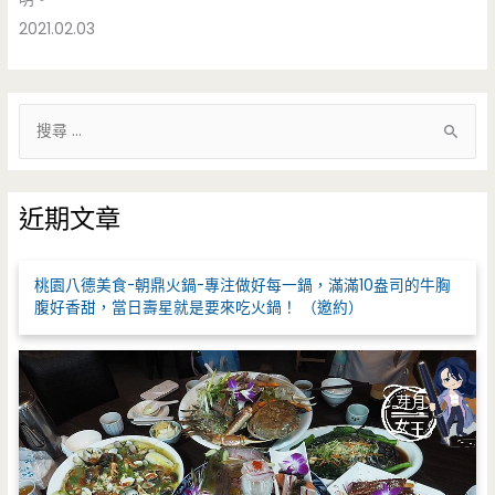
2021.02.03
搜
尋
關
鍵
近期文章
字
:
桃園八德美食-朝鼎火鍋-專注做好每一鍋，滿滿10盎司的牛胸
腹好香甜，當日壽星就是要來吃火鍋！ （邀約）