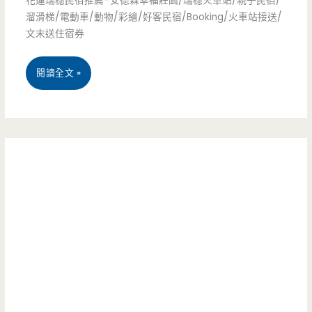
花蓮瑞穗民宿推薦–安德森幸福莊園/瑞穗火車站/親子民宿/
宿，
溜滑梯/電動車/動物/彩繪/好客民宿/Booking/火車站接送/
親
文末送住宿券
此
子
時
民
花
閱讀全文 »
用
宿
蓮
補
–
瑞
助
大
穗
就
空
民
對
間
宿
了
的
推
啦！
戶
薦-
外
安
遊
德