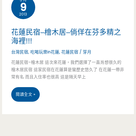
9
–
2013
甜
蜜
花蓮民宿–檜木居–倘佯在芬多精之
家
海裡!!!
101
台灣民宿
,
吃喝玩樂in花蓮
,
花蓮民宿
/
芽月
民
花蓮民宿–檜木居 這次來花蓮，我們選擇了一直肖想很久的
檜木居民宿 這家民宿在花蓮算是蠻歷史悠久了 在花蓮一帶非
宿
常有名 而且入住率也很高 這是隔天早上
–
花
閱讀全文 »
溫
蓮
馨
民
手
宿
作