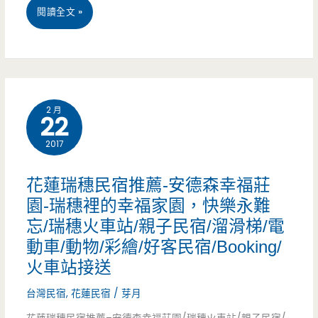
落
花
閱讀全文 »
在
蓮
花
市
蓮
區
黃
2 月
22
民
金
2017
宿
地
–
花蓮瑞穗民宿推薦-安德森幸福莊
段
夢
園-瑞穗裡的幸福家園，快樂永難
的
忘/瑞穗火車站/親子民宿/溜滑梯/電
想
動車/動物/彩繪/好客民宿/Booking/
平
出
火車站接送
價
奇
台灣民宿
,
花蓮民宿
/
芽月
住
蛋