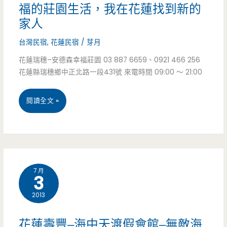
溜
家
福的莊園生活，我在花蓮找到新的
滑
家人
園，
梯/
快
台灣民宿
,
花蓮民宿
/
芽月
東
花蓮瑞穗–安德森幸福莊園 03 887 6659、0921 466 256
樂
花蓮縣瑞穗鄉中正北路一段431號 來電時間 09:00 ～ 21:00
大
永
門
難
花
閱讀全文 »
夜
忘/
蓮
市/
瑞
民
港
穗
宿
7 月
務
3
火
瑞
局/
車
2013
穗
電
站/
–
花蓮壽豐–海中天渡假會館–無敵海