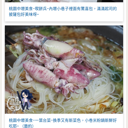
桃園中壢美食-喫餅兵-內壢小巷子裡面有驚喜包，滿滿起司的
披薩包好美味呀~
桃園中壢美食-一葉台菜-換季又有新菜色，小卷米粉鍋新鮮好
吃耶~ （邀約）