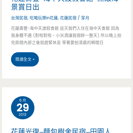
動
親
安
景賞日出
車/
子
德
台灣民宿
,
吃喝玩樂in花蓮
,
花蓮民宿
/
芽月
沙
民
森
花蓮壽豐-海中天渡假會館 這天我們入住在海中天會館 因為
我身體不適 (對啦對啦，小米酒讓我宿醉一整天) 所以晚上拍
坑/
宿/
幸
完房間內部之後就趕緊休息 等著要拍清晨的瞬間日
溜
福
花
閱讀全文 »
滑
莊
蓮
梯/
園
壽
電
–
豐
動
幸
6 月
29
–
車/
福
2013
海
動
的
中
物/
莊
花蓮光復–麵包樹舍民宿–田園人