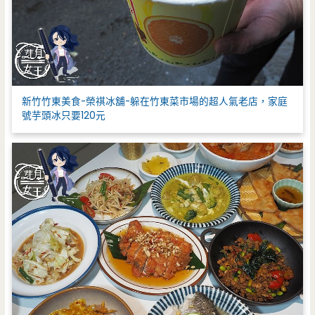
新竹竹東美食-榮祺冰舖-躲在竹東菜市場的超人氣老店，家庭
號芋頭冰只要120元