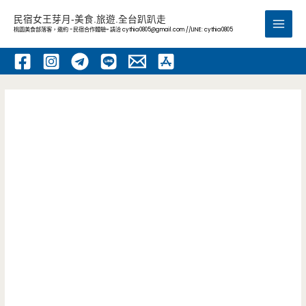
跳
民宿女王芽月-美食.旅遊.全台趴趴走
至
桃園美食部落客，邀約 -民宿合作體驗~ 請洽
cythia0805@gmail.com
//LINE: cythia0805
Main
主
要
Men
內
容