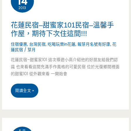
14
淵
2013
明
花蓮民宿–甜蜜家101民宿–溫馨手
生
作屋，期待下次住這間!!!
活
住宿優惠
,
台灣民宿
,
吃喝玩樂in花蓮
,
報芽月名號有好康
,
花
蓮民宿
/
芽月
花蓮民宿–甜蜜家101 這次導遊小高介紹他的好朋友給我們認
識 也來看看這間充滿手作風格的可愛民宿 位於光復鄉間裡面
的甜蜜101 從外觀來看 一開始會
花
閱讀全文 »
蓮
民
宿
5 月