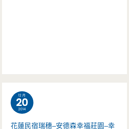
戲
森
場，
幸
餐
福
點
莊
也
園-
好
瑞
吃/
穗
親
裡
12 月
子
的
20
餐
幸
2014
廳/
福
花蓮民宿瑞穗–安德森幸福莊園–幸