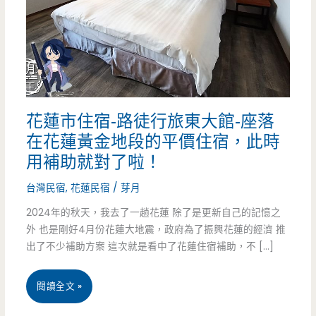
花蓮市住宿-路徒行旅東大館-座落
在花蓮黃金地段的平價住宿，此時
用補助就對了啦！
台灣民宿
,
花蓮民宿
/
芽月
2024年的秋天，我去了一趟花蓮 除了是更新自己的記憶之
外 也是剛好4月份花蓮大地震，政府為了振興花蓮的經濟 推
出了不少補助方案 這次就是看中了花蓮住宿補助，不 […]
花
閱讀全文 »
蓮