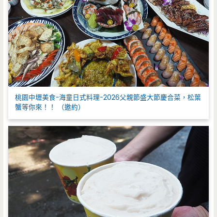
桃園中壢美食-海童日式料理-2026父親節盛大節慶合菜，松葉
蟹等你來！！ （邀約）