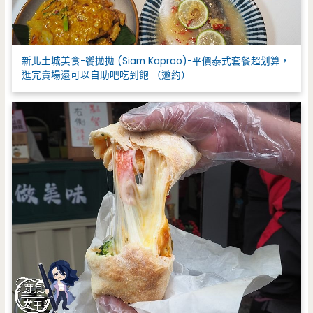
新北土城美食-饗拋拋 (Siam Kaprao)-平價泰式套餐超划算，
逛完賣場還可以自助吧吃到飽 （邀約）