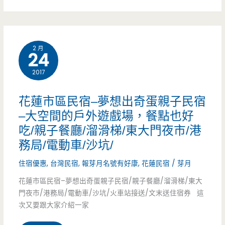
市
住
2 月
24
宿-
2017
路
徒
花蓮市區民宿–夢想出奇蛋親子民宿
行
–大空間的戶外遊戲場，餐點也好
吃/親子餐廳/溜滑梯/東大門夜市/港
旅
務局/電動車/沙坑/
東
住宿優惠
,
台灣民宿
,
報芽月名號有好康
,
花蓮民宿
/
芽月
大
花蓮市區民宿–夢想出奇蛋親子民宿/親子餐廳/溜滑梯/東大
館-
門夜市/港務局/電動車/沙坑/火車站接送/文末送住宿券 這
次又要跟大家介紹一家
座