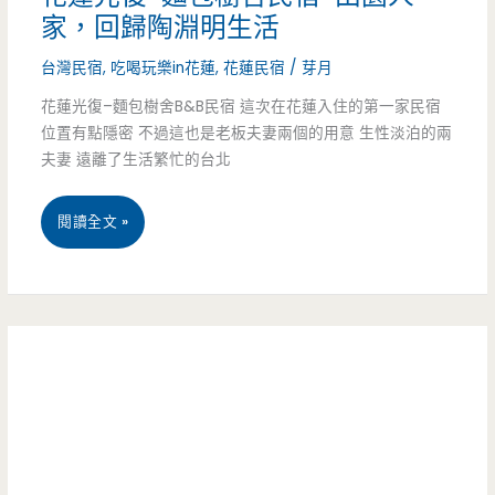
天
家，回歸陶淵明生活
彩
園
渡
繪/
台灣民宿
,
吃喝玩樂in花蓮
,
花蓮民宿
/
芽月
生
假
花蓮光復–麵包樹舍B&B民宿 這次在花蓮入住的第一家民宿
好
活，
位置有點隱密 不過這也是老板夫妻兩個的用意 生性淡泊的兩
會
客
我
夫妻 遠離了生活繁忙的台北
館
民
在
花
閱讀全文 »
–
宿/Booking/
花
蓮
無
火
蓮
光
敵
車
找
復
海
站
到
–
景
接
新
麵
賞
送
的
包
日
家