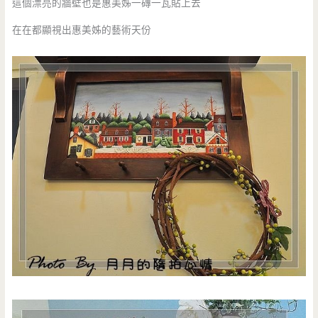
這個漂亮的牆壁也是惠美姊一磚一瓦貼上去
在在都顯視出惠美姊的藝術天份