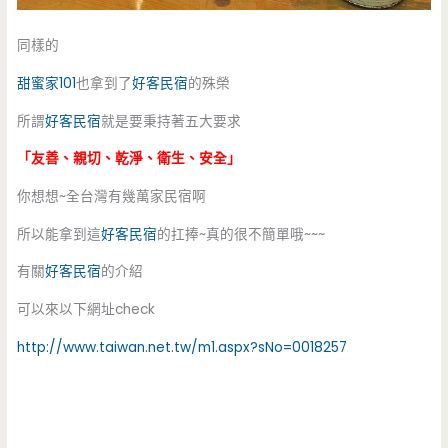
同樣的
甜蜜家
101
也拿到了
好客民宿
的殊榮
所謂
好客民宿
就是要秉持著五大要求
「友善、親切、乾淨、衛生、安全」
你想想~全台灣有幾萬家民宿啊
所以能拿到這
好客民宿
的扛捧~真的很不簡單哦~~~
有關
好客民宿
的介紹
可以來以下網址check
http://www.taiwan.net.tw/m1.aspx?sNo=0018257