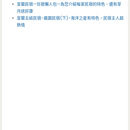
宜蘭民宿—住宿懶人包—為您介紹每家民宿的特色，還有芽
月送好康
宜蘭五結民宿–晨園民宿(下)–海洋之星有特色，民宿主人超
熱情