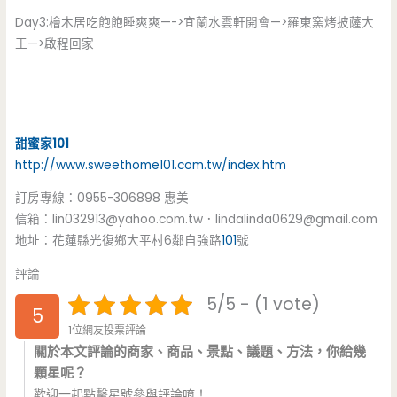
Day3:檜木居吃飽飽睡爽爽—->宜蘭水雲軒開會—>羅東窯烤披薩大
王—>啟程回家
甜蜜家
101
http://www.sweethome101.com.tw/index.htm
訂房專線：0955-306898 惠美
信箱：
lin032913@yahoo.com.tw
．
lindalinda0629@gmail.com
地址：花蓮縣光復鄉大平村6鄰自強路
101
號
評論
5/5 - (1 vote)
5
1位網友投票評論
關於本文評論的商家、商品、景點、議題、方法，你給幾
顆星呢？
歡迎一起點擊星號參與評論唷！