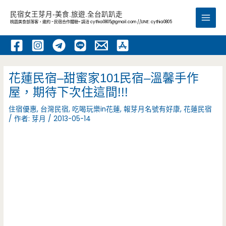
跳
民宿女王芽月-美食.旅遊.全台趴趴走
至
桃園美食部落客，邀約 -民宿合作體驗~ 請洽
cythia0805@gmail.com
//LINE: cythia0805
Main
主
要
Men
內
容
花蓮民宿–甜蜜家101民宿–溫馨手作
屋，期待下次住這間!!!
住宿優惠
,
台灣民宿
,
吃喝玩樂in花蓮
,
報芽月名號有好康
,
花蓮民宿
/ 作者:
芽月
/
2013-05-14