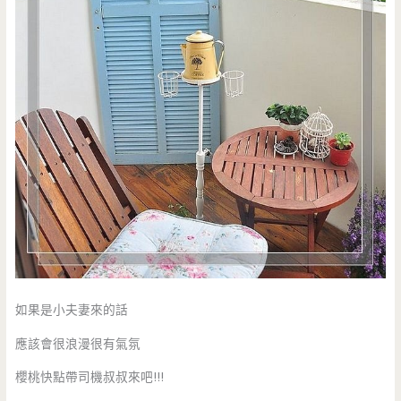
如果是小夫妻來的話
應該會很浪漫很有氣氛
櫻桃快點帶司機叔叔來吧!!!