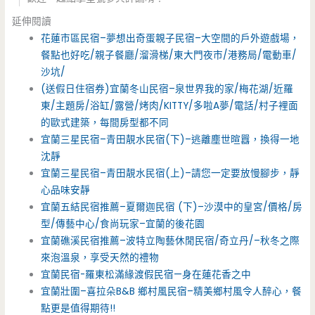
延伸閱讀
花蓮市區民宿–夢想出奇蛋親子民宿–大空間的戶外遊戲場，
餐點也好吃/親子餐廳/溜滑梯/東大門夜市/港務局/電動車/
沙坑/
(送假日住宿券)宜蘭冬山民宿–泉世界我的家/梅花湖/近羅
東/主題房/浴缸/露營/烤肉/KITTY/多啦A夢/電話/村子裡面
的歐式建築，每間房型都不同
宜蘭三星民宿–青田靚水民宿(下)–逃離塵世暄囂，換得一地
沈靜
宜蘭三星民宿–青田靚水民宿(上)–請您一定要放慢腳步，靜
心品味安靜
宜蘭五結民宿推薦–夏爾迦民宿 (下)–沙漠中的皇宮/價格/房
型/傳藝中心/食尚玩家–宜蘭的後花園
宜蘭礁溪民宿推薦–波特立陶藝休閒民宿/奇立丹/–秋冬之際
來泡溫泉，享受天然的禮物
宜蘭民宿-羅東松滿緣渡假民宿—身在蓮花香之中
宜蘭壯圍–喜拉朵B&B 鄉村風民宿–精美鄉村風令人醉心，餐
點更是值得期待!!