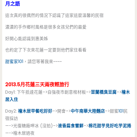
月之語
這次真的很偶然的情況下認識了這家這麼溫馨的民宿
濃濃的手作鄉村風格是很多女孩兒們的最愛
好開心能認識到惠美姊
也約定了下次來花蓮一定要到他們家住看看
甜蜜家
101
，請您等著我來~~~~
2013.5月花蓮三天兩夜輕旅行
Day1: 下午扺達花蓮–>自強夜市創意棺材板–>
荳蘭橋臭豆腐
–>
檜木
居入住
Day2:
檜木居早餐吃好好
–>開會–>
中午南華大陸麵店
–>甜蜜
101
民
宿採訪
—->光復糖廠呷冰 (沒拍)–>
液香扁食嘗鮮
–>
棉花甜芋見好吃芋泥捲
—->檜木居過夜