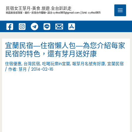
跳
民宿女王芽月-美食.旅遊.全台趴趴走
至
桃園美食部落客，邀約 -民宿合作體驗~ 請洽
cythia0805@gmail.com
//LINE: cythia0805
Main
主
要
Men
內
容
宜蘭民宿—住宿懶人包—為您介紹每家
民宿的特色，還有芽月送好康
住宿優惠
,
台灣民宿
,
吃喝玩樂in宜蘭
,
報芽月名號有好康
,
宜蘭民宿
/ 作者:
芽月
/
2014-02-16