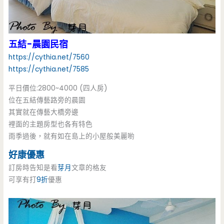
五結-晨園民宿
https://cythia.net/7560
https://cythia.net/7585
平日價位:2800~4000 (四人房)
位在五結傳藝路旁的晨園
其實就在傳藝大橋旁邊
裡面的主題房型也各有特色
雨季過後，就有如在島上的小屋般美麗喲
好康優惠
訂房時告知是看
芽月
文章的格友
可享有打
9折
優惠