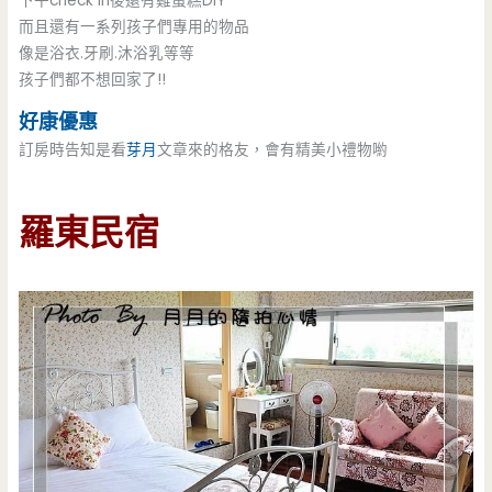
下午check in後還有雞蛋糕DIY
而且還有一系列孩子們專用的物品
像是浴衣.牙刷.沐浴乳等等
孩子們都不想回家了!!
好康優惠
訂房時告知是看
芽月
文章來的格友，會有精美小禮物喲
羅東民宿