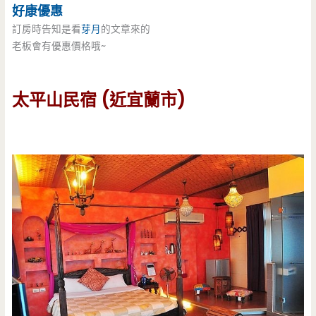
好康優惠
訂房時告知是看
芽月
的文章來的
老板會有優惠價格哦~
太平山民宿 (近宜蘭市)