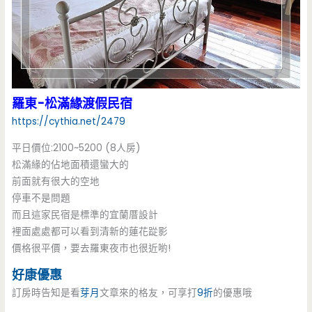
羅東-松滿緣渡假民宿
https://cythia.net/2479
平日價位:2100~5200 (8人房)
松滿緣的佔地面積還蠻大的
前面就有很大的空地
停車不是問題
而且這家民宿是標準的宜蘭厝設計
裡面處處都可以看到清新的蓮花踨影
價格很平價，要去羅東夜市也很近喲!
好康優惠
訂房時告知是看
芽月
文章來的格友，可享打
9折
的優惠哦