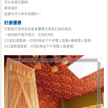
可以考慮芯園喲~
超浪漫的
這邊也可以來外拍婚紗~~
好康優惠
只要是訂房時告知是看
芽月
文章來訂房的格友
一律全館不限平假日，立刻打8折
1.訂皇后城堡者，打8折再送下午茶雙人套餐+晚餐雙人套房
2.訂蛋糕城堡者，打8折再送下午茶雙人套餐哦!