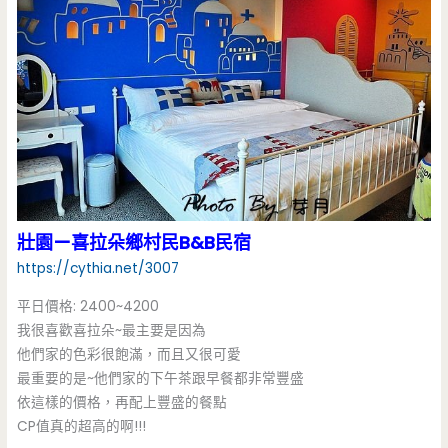
壯園—喜拉朵鄉村民B&B民宿
https://cythia.net/3007
平日價格: 2400~4200
我很喜歡喜拉朵~最主要是因為
他們家的色彩很飽滿，而且又很可愛
最重要的是~他們家的下午茶跟早餐都非常豐盛
依這樣的價格，再配上豐盛的餐點
CP值真的超高的啊!!!