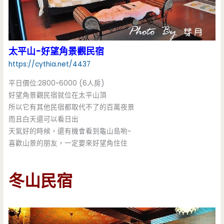
太平山-好望角景觀民宿
https://cythia.net/4437
平日價位:2800~6000 (6人房)
好望角景觀民宿就位在太平山頂
所以它有其他民宿都取代不了的百萬夜景
而且白天還可以看日出
天氣好的時候，還有機會看到龜山島喲~
喜歡山景的朋友，一定要來好望角住住
冬山民宿