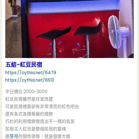
五結-紅豆民宿
https://cythia.net/6479
https://cythia.net/6513
平日價位:2000~3000
紅豆民宿雖然是住家改建
可是民宿裡面卻有非常漂亮的紅色吧台
還有各式各樣華麗的燈飾
巧妙的利用燈飾營造出不一樣的氣氛
民宿主人紅豆是整個民宿的靈魂
跟
芽月
的個性很像，就是個傻大姐