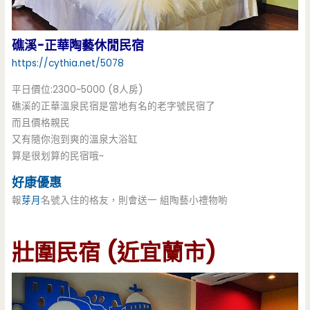
礁溪-正華陶藝休閒民宿
https://cythia.net/5078
平日價位:2300~5000 (8人房)
礁溪的正華溫泉民宿是當地有名的老字號民宿了
而且價格親民
又有隨你泡到爽的溫泉大浴缸
算是很划算的民宿哦~
好康優惠
報
芽月
名號入住的格友，則會送一 組陶藝小禮物喲
壯圍民宿 (近宜蘭市)