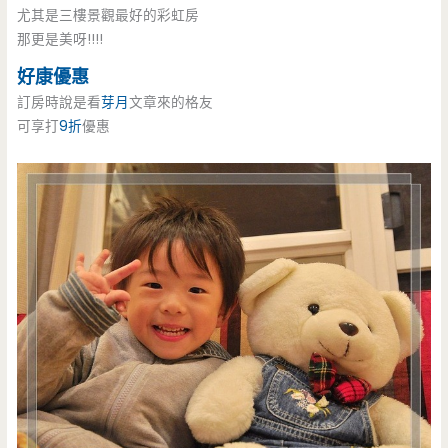
尤其是三樓景觀最好的彩虹房
那更是美呀!!!!
好康優惠
訂房時說是看
芽月
文章來的格友
可享打
9折
優惠