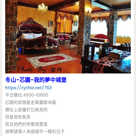
冬山-芯園-我的夢中城堡
https://cythia.net/763
平日價位:4500~10800
芯園的房間是走華麗歐洲風
價位上是屬於比較高的
但是很有氣氛
而且他們的早餐很豐富
想帶請情人來過個不一樣的日子