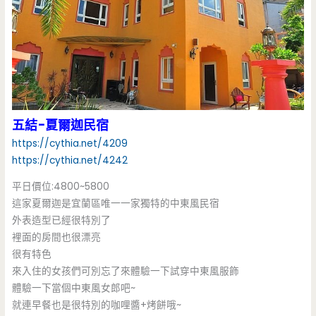
五結-夏爾迦民宿
https://cythia.net/4209
https://cythia.net/4242
平日價位:4800~5800
這家夏爾迦是宜蘭區唯一一家獨特的中東風民宿
外表造型已經很特別了
裡面的房間也很漂亮
很有特色
來入住的女孩們可別忘了來體驗一下試穿中東風服飾
體驗一下當個中東風女郎吧~
就連早餐也是很特別的咖哩醬+烤餅哦~