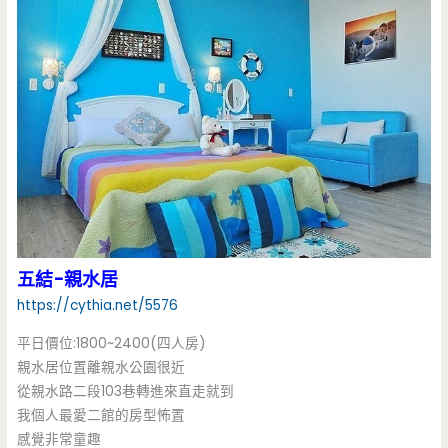
五結-親水居
https://cythia.net/5576
平日價位:1800~2400(四人房)
親水居位置離親水公園很近
從親水路二段103巷轉進來直走就到
我個人最愛二館的房型怖置
感覺非常童趣