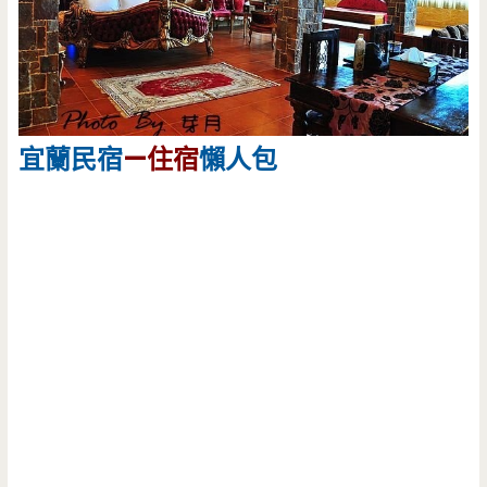
宜蘭民宿
—住宿
懶人包