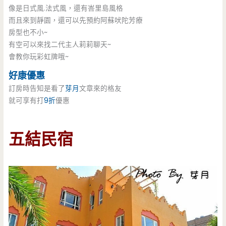
像是日式風.法式風，還有峇里島風格
而且來到靜園，還可以先預約阿蘇吠陀芳療
房型也不小~
有空可以來找二代主人莉莉聊天~
會教你玩彩虹牌哦~
好康優惠
訂房時告知是看了
芽月
文章來的格友
就可享有打
9折
優惠
五結民宿