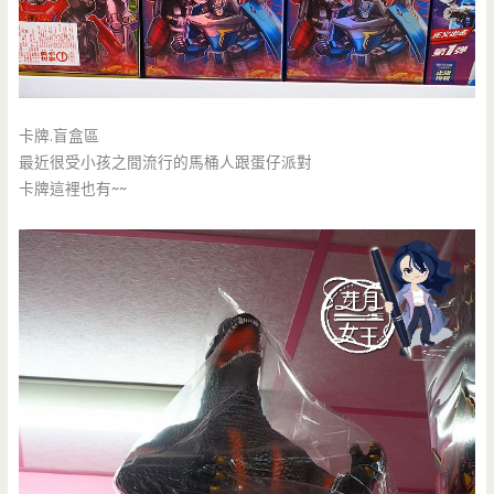
卡牌.盲盒區
最近很受小孩之間流行的馬桶人跟蛋仔派對
卡牌這裡也有~~