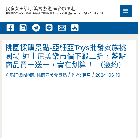
跳
民宿女王芽月-美食.旅遊.全台趴趴走
至
桃園美食部落客，邀約 -民宿合作體驗~ 請洽
cythia0805@gmail.com
//LINE: cythia0805
Main
主
要
Men
內
容
桃園採購景點-亞細亞Toys批發家族桃
園場-迪士尼美樂市價下殺二折，藍點
商品買一送一，實在划算！ （邀約）
吃喝玩樂in桃園
,
桃園區美食景點
/ 作者:
芽月
/
2024-06-19