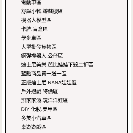
電動車區
舒壓小物.遊戲機區
機器人模型區
卡牌.盲盒區
學步車區
大型批發貨物區
鋼彈機器人.公仔區
迪士尼美樂.芭比娃娃下殺二折區
藍點商品買一送一區
正版迪士尼.NANA娃娃區
戶外遊戲.特價區
辦家家酒.玩洋洋娃區
DIY 化妝.美甲區
多美小汽車區
桌遊遊戲區