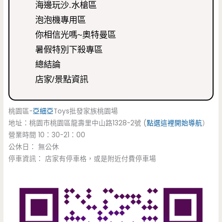
海邊玩沙.水槍區
泡泡機專用區
你相信光嗎~奧特曼區
暑假特別下殺專區
總結論
店家/景點資訊
桃園區-
亞細亞
Toys批發家族桃園場
地址：桃園市桃園區龍壽里中山路1328-2號 (
點選這裡開始導航
）
營業時間 10：30-21：00
公休日： 無公休
停車資訊： 店家有停車格，或是附近付費停車場