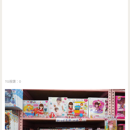
TG按讚：0