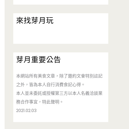
來找芽月玩
芽月重要公告
本網站所有美食文章，除了邀約文會特別註記
之外，皆為本人自行消費食記心得。
本人並未委託或授權第三方以本人名義洽談業
務合作事宜，特此聲明。
2021.02.03