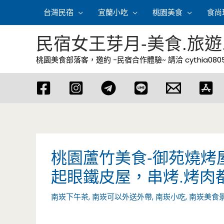
跳
台灣民宿
宜蘭小吃
桃園美食
食尚
至
主
民宿女王芽月-美食.旅遊
要
桃園美食部落客，邀約 -民宿合作體驗~ 請洽
cythia08
內
容
桃園蘆竹美食-御苑燒烤
起眼鐵皮屋，串烤.烤肉
南崁下午茶
,
南崁可以外送外帶
,
南崁小吃
,
南崁美食