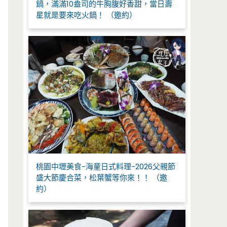
鍋，滿滿10盎司的牛胸腹好香甜，當日壽
星就是要來吃火鍋！ （邀約）
桃園中壢美食-海童日式料理-2026父親節
盛大節慶合菜，松葉蟹等你來！！ （邀
約）