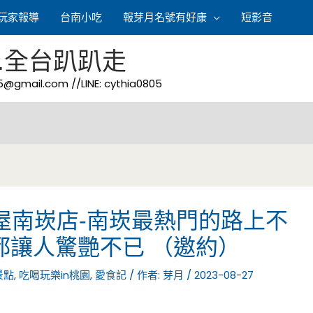
玩家報導
台南小吃
報芽月名號有好康
短影音
.全台趴趴走
05@gmail.com
//LINE: cythia0805
屋南崁店-南崁最熱門的路上不
都讓人驚艷不已 （邀約）
景點
,
吃喝玩樂in桃園
,
愛食記
/ 作者:
芽月
/
2023-08-27