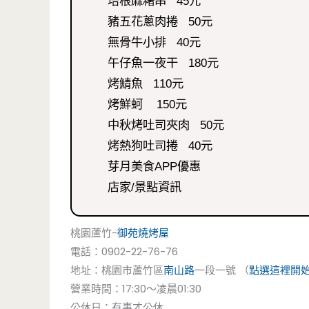
培根麻糬串 45元
豬五花蔥肉捲 50元
無骨牛小排 40元
午仔魚一夜干 180元
烤鯖魚 110元
烤鮮蚵 150元
中秋烤吐司夾肉 50元
烤熱狗吐司捲 40元
芽月美食APP優惠
店家/景點資訊
桃園蘆竹-
御苑燒烤屋
電話：0902-22-76-76
地址：桃園市蘆竹區
南山路
一段一號 （
點選這裡開
營業時間：17:30～凌晨01:30
公休日：有事才公休