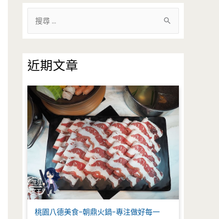
搜
尋
關
鍵
近期文章
字
:
桃園八德美食-朝鼎火鍋-專注做好每一