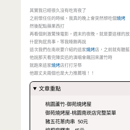
其實我已經很久沒有吃宵夜了
之前懷任任的時候，我真的晚上會突然想吃個
燒烤
然後配點蘋果西打
再看個刺激驚悚電影，週末的夜晚，就是要這樣的放鬆
什麼狗屁鳥事，等我睡飽再說
這次我們在南崁要介紹的這家
燒烤
店，之前就有聽藍
他說那天看完陳奕迅的演唱會飆回來蘆竹時
就跑來這家
燒烤
店打打牙祭
他跟丈夫兩個也是大力推薦哦！！
文章重點
桃園蘆竹-御苑燒烤屋
御苑燒烤屋-桃園南崁店完整菜單
豬五花蔥肉串 50元