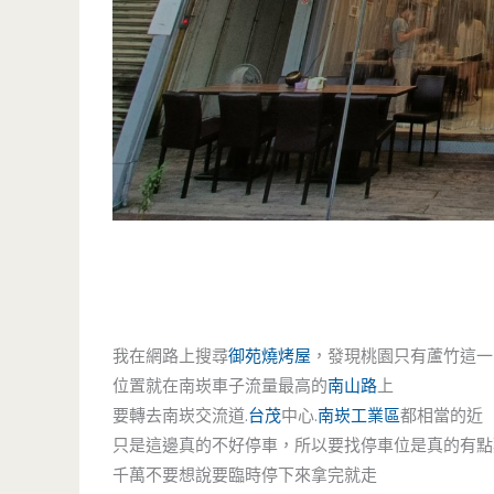
我在網路上搜尋
御苑燒烤屋
，發現桃園只有蘆竹這一
位置就在南崁車子流量最高的
南山路
上
要轉去南崁交流道.
台茂
中心.
南崁工業區
都相當的近
只是這邊真的不好停車，所以要找停車位是真的有點
千萬不要想說要臨時停下來拿完就走