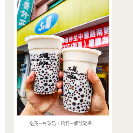
送我一杯珍奶，給我一個鼓勵吧！