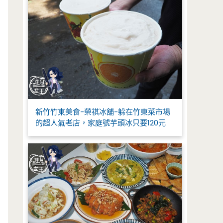
新竹竹東美食-榮祺冰舖-躲在竹東菜市場
的超人氣老店，家庭號芋頭冰只要120元