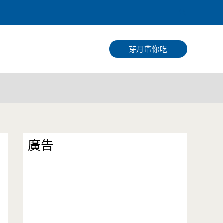
搜
尋
芽月帶你吃
廣告