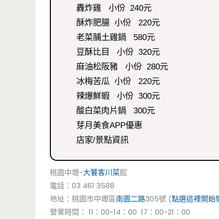
轟炸雞 小份 240元
酥炸肥腸 小份 220元
老菜脯土雞鍋 580元
豆酥比目 小份 320元
麻油松阪豬 小份 280元
冰梅苦瓜 小份 220元
辣爆鮮蝦 小份 300元
酸白菜肉片鍋 300元
芽月美食APP優惠
店家/景點資訊
桃園中壢-
大饕客
川菜
館
電話：03 461 3588
地址：桃園市中壢區
南園二路
305號 (
點選這裡開始
營業時間： 11：00-14：00 17：00-21：00