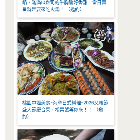
鍋，滿滿10盎司的牛胸腹好香甜，當日壽
星就是要來吃火鍋！ （邀約）
桃園中壢美食-海童日式料理-2026父親節
盛大節慶合菜，松葉蟹等你來！！ （邀
約）