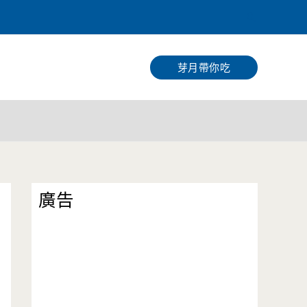
搜
尋
芽月帶你吃
廣告