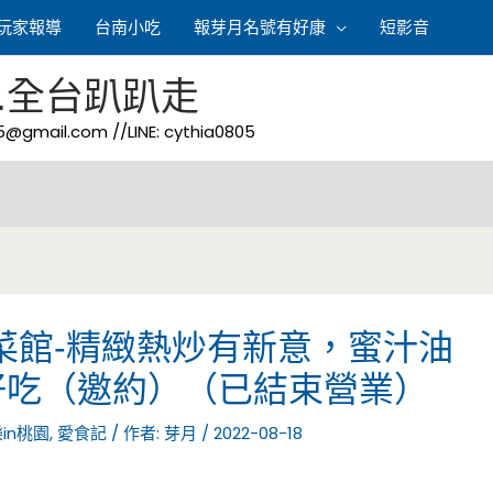
玩家報導
台南小吃
報芽月名號有好康
短影音
.全台趴趴走
05@gmail.com
//LINE: cythia0805
菜館-精緻熱炒有新意，蜜汁油
好吃（邀約）（已結束營業）
in桃園
,
愛食記
/ 作者:
芽月
/
2022-08-18