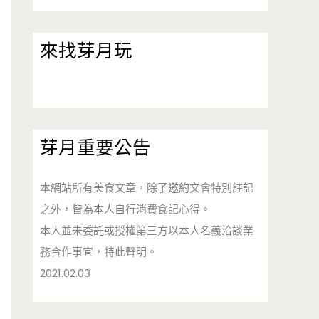
來找芽月玩
芽月重要公告
本網站所有美食文章，除了邀約文會特別註記
之外，皆為本人自行消費食記心得。
本人並未委託或授權第三方以本人名義洽談業
務合作事宜，特此聲明。
2021.02.03