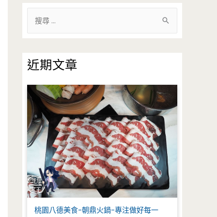
搜
尋
關
鍵
近期文章
字
:
桃園八德美食-朝鼎火鍋-專注做好每一