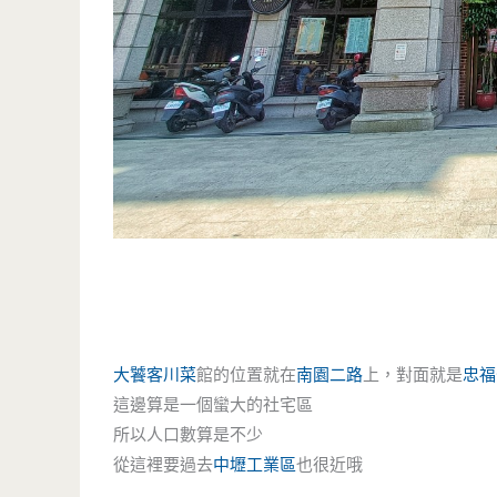
大饕客
川菜
館的位置就在
南園二路
上，對面就是
忠福
這邊算是一個蠻大的社宅區
所以人口數算是不少
從這裡要過去
中壢工業區
也很近哦