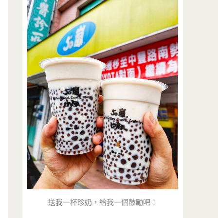
送我一杯珍奶，給我一個鼓勵吧！