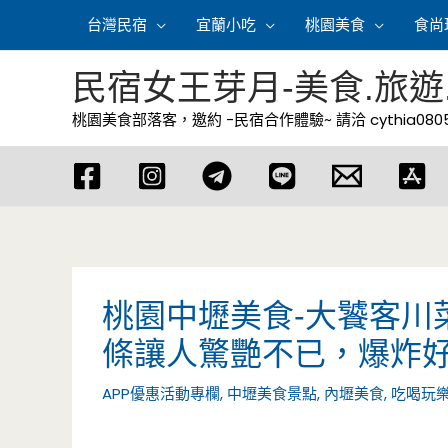
跳
台灣民宿
宜蘭小吃
桃園美食
食尚
至
主
民宿女王芽月-美食.旅遊
要
桃園美食部落客，邀約 -民宿合作體驗~ 請洽
cythia08
內
容
桃園中壢美食-大饕客川
條讓人驚艷不已，爆炸
APP優惠活動專欄
,
中壢美食景點
,
內壢美食
,
吃喝玩樂