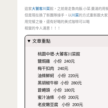
這家
大饕客
川菜
館，之前是走魯肉飯.小菜.羹湯的用
但是現在換了新團隊接手，以
川菜
的方式重新跟大家
用完餐之後，還有好喝的美式咖啡可以喝
相當的令人滿意！！！
文章重點
桃園中壢-大饕客川菜館
鹽焗雞 小份 240元
梅干扣肉 240元
油條鮮蚵 小份 220元
黑胡椒牛柳 小份 280元
蒼蠅頭 小份 180元
蜜汁油條 小份 200元
老皮嫩豆腐 小份 200元