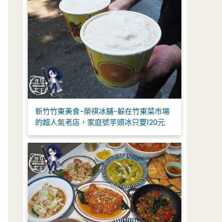
新竹竹東美食-榮祺冰舖-躲在竹東菜市場
的超人氣老店，家庭號芋頭冰只要120元