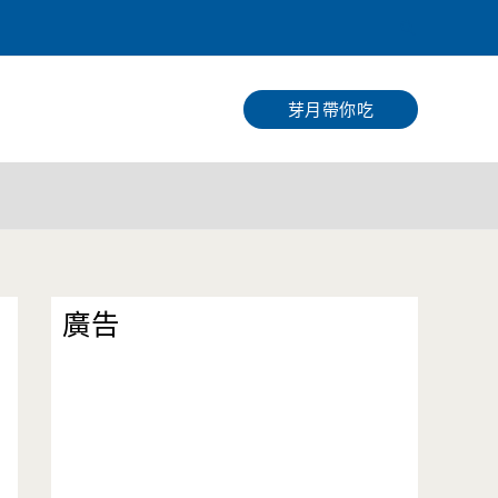
搜
尋
芽月帶你吃
廣告