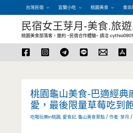
跳
台灣民宿
宜蘭小吃
桃園美食
食尚
至
主
民宿女王芽月-美食.旅遊
要
桃園美食部落客，邀約 -民宿合作體驗~ 請洽
cythia08
內
容
桃園龜山美食-巴適經典
愛，最後限量草莓吃到飽
吃喝玩樂in桃園
,
愛食記
,
龜山美食景點
/ 作者:
芽月