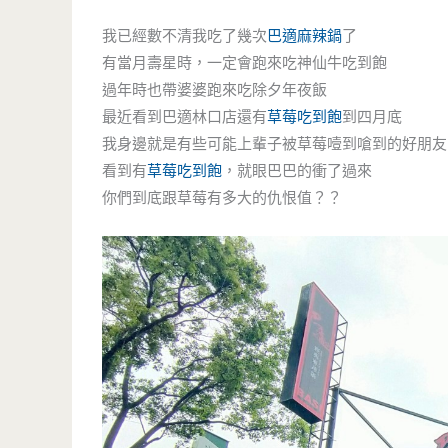
我已經數不清我吃了幾次
巴適麻辣鍋
了
有當月壽星時，一定會跑來吃神仙牛吃到飽
過年時也帶婆婆跑來吃除夕年夜飯
最近看到巴適林口店還有
草莓吃到飽
到四月底
我身邊就是有些可能上輩子被草莓噎到嗆到的好朋友
看到有
草莓吃到飽
，就眼巴巴的衝了過來
你們到底跟草莓有多大的仇恨值？？