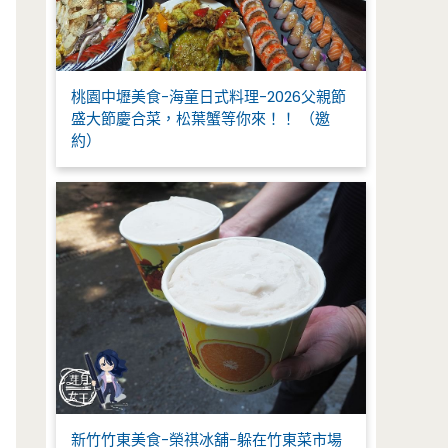
桃園中壢美食-海童日式料理-2026父親節
盛大節慶合菜，松葉蟹等你來！！ （邀
約）
新竹竹東美食-榮祺冰舖-躲在竹東菜市場