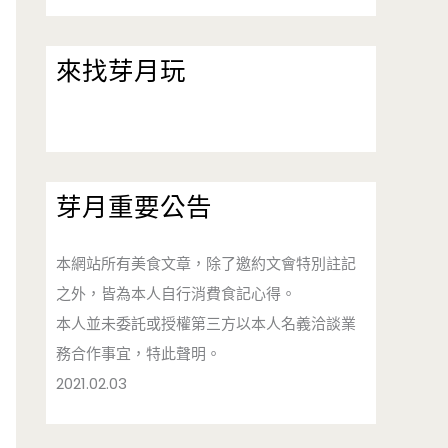
來找芽月玩
芽月重要公告
本網站所有美食文章，除了邀約文會特別註記
之外，皆為本人自行消費食記心得。
本人並未委託或授權第三方以本人名義洽談業
務合作事宜，特此聲明。
2021.02.03