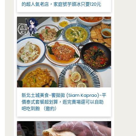
的超人氣老店，家庭號芋頭冰只要120元
新北土城美食-饗拋拋 (Siam Kaprao)-平
價泰式套餐超划算，逛完賣場還可以自助
吧吃到飽 （邀約）