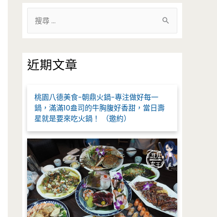
搜
尋
關
鍵
近期文章
字
:
桃園八德美食-朝鼎火鍋-專注做好每一
鍋，滿滿10盎司的牛胸腹好香甜，當日壽
星就是要來吃火鍋！ （邀約）