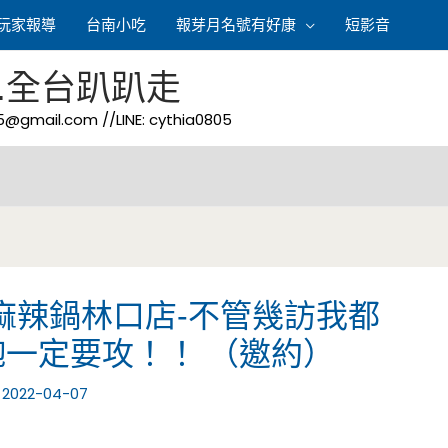
玩家報導
台南小吃
報芽月名號有好康
短影音
.全台趴趴走
05@gmail.com
//LINE: cythia0805
麻辣鍋林口店-不管幾訪我都
一定要攻！！ （邀約）
/
2022-04-07