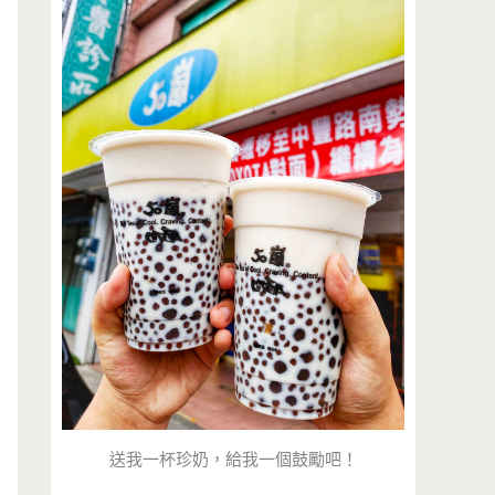
送我一杯珍奶，給我一個鼓勵吧！