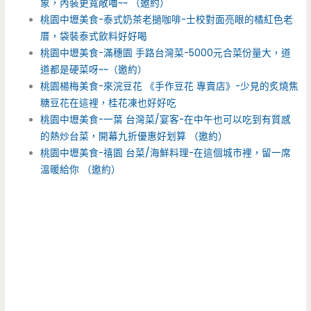
象，內裝更寬敞嚕~~ （邀約）
桃園中壢美食-泰式奶茶老撾咖啡-士校對面亮眼的橘紅色老
厝，袋裝泰式飲料好好喝
桃園中壢美食-滿穗園 手路台灣菜-5000元合菜份量大，道
道都是硬菜呀~~（邀約）
桃園楊梅美食-來浣豆花 《手作豆花 專賣店》-少見的炙燒焦
糖豆花在這裡，桂花凍也好好吃
桃園中壢美食-一葉 台灣菜/宴客-在中午也可以吃到有質感
的熱炒台菜，開幕九折優惠好划算 （邀約）
桃園中壢美食-禧園 台菜/海鮮料理-在這個城市裡，留一席
溫暖給你 （邀約）