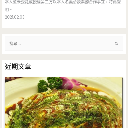
本人並未委託或授權第三方以本人名義洽談業務合作事宜，特此聲
明。
2021.02.03
搜
尋
關
鍵
近期文章
字
: