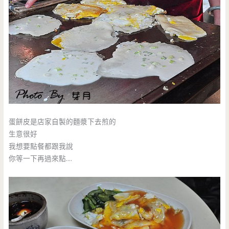
蛋餅皮是店家自製的麵漿下去煎的
生意很好
我想要點餐都跟我說
你等一下再過來點….