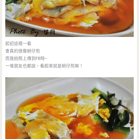
起初這樣一看
會真的很像蚵仔煎
而我拍照上傳到FB時~
一堆朋友也都說，看起來就是蚵仔煎嘛！