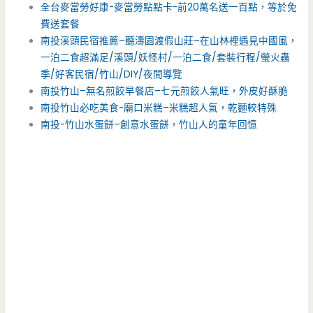
全台麥當勞好康-麥當勞點點卡-前20萬名送一百點，等於免
費送套餐
南投溪頭民宿推薦–聽濤園渡假山莊–在山林裡遇見中國風，
一泊二食超滿足/溪頭/妖怪村/一泊二食/套裝行程/螢火蟲
季/好客民宿/竹山/DIY/夜間導覽
南投竹山–無名煎餃早餐店–七元煎餃人氣旺，外皮好酥脆
南投竹山必吃美食-廟口米糕–米糕超人氣，乾麵較特殊
南投-竹山水蛋餅–創意水蛋餅，竹山人的童年回憶