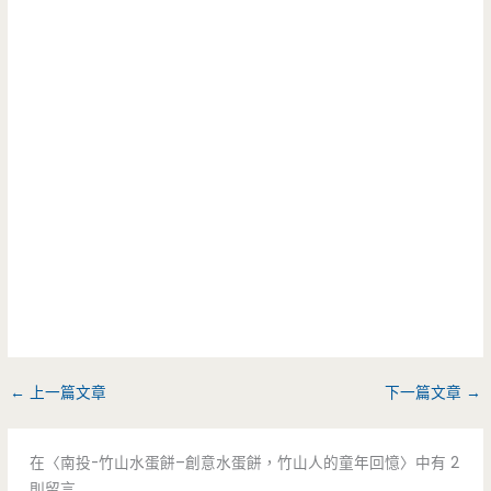
←
上一篇文章
下一篇文章
→
在〈南投-竹山水蛋餅–創意水蛋餅，竹山人的童年回憶〉中有 2
則留言