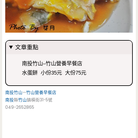
文章重點
南投竹山–竹山營養早餐店
水蛋餅 小份35元 大份75元
南投
竹山
—
竹山
營養早餐店
南投
縣
竹山
鎮橫街31-5號
049-2652865