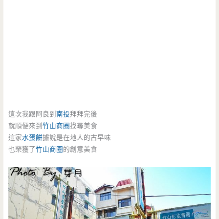
這次我跟阿良到
南投
拜拜完後
就順便來到
竹山商圈
找尋美食
這家
水蛋餅
據說是在地人的古早味
也榮獲了
竹山商圈
的創意美食