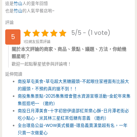
這是
竹山
人的童年回憶
也是
竹山
的人氣早餐店喲~
評論
5/5 - (1 vote)
5
1位網友投票評論
關於本文評論的商家、商品、景點、議題、方法，你給幾
顆星呢？
歡迎一起點擊星號參與評論唷！
延伸閱讀
南投草屯美食-草屯超大黑糖饅頭-不起眼住家裡面有比臉大
的饅頭，不預約真的搶不到！！
南投集集景點-2025集集燈會暨水資源宣導活動-金蛇年來集
集逛逛吧~~ （邀約）
南投日月潭美食-十字初戀伊達邵紅茶樂心酥-日月潭老街必
吃小點心，米其林三星紅茶低糖有意義 （邀約）
全台環島公益-WOW美式餐廳-環島義賣漢堡超有名，一年
只賣一次做愛心