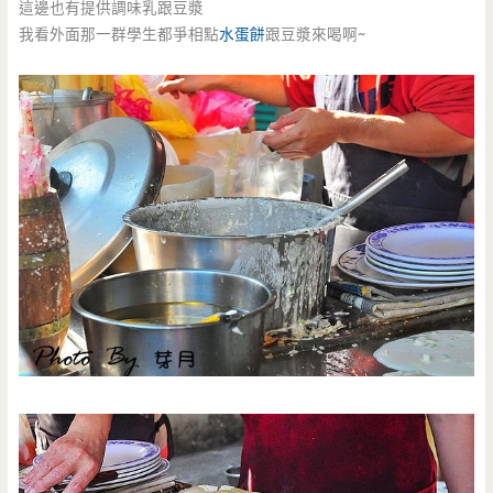
這邊也有提供調味乳跟豆漿
我看外面那一群學生都爭相點
水蛋餅
跟豆漿來喝啊~