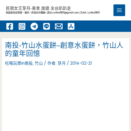
跳
民宿女王芽月-美食.旅遊.全台趴趴走
至
桃園美食部落客，邀約 -民宿合作體驗~ 請洽
cythia0805@gmail.com
//LINE: cythia0805
Main
主
要
Men
內
容
南投-竹山水蛋餅–創意水蛋餅，竹山人
的童年回憶
吃喝玩樂in南投
,
竹山
/ 作者:
芽月
/
2014-02-21