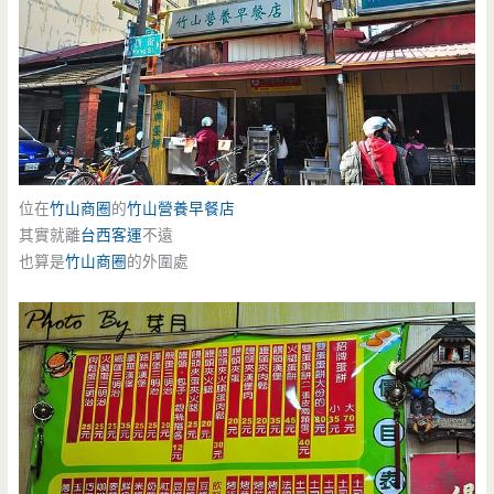
位在
竹山商圈
的
竹山
營養早餐店
其實就離
台西客運
不遠
也算是
竹山商圈
的外圍處