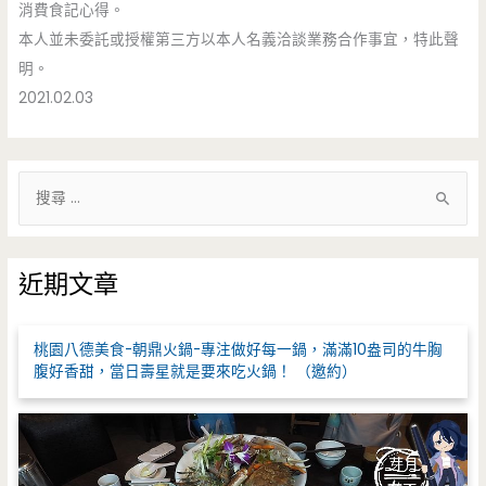
消費食記心得。
本人並未委託或授權第三方以本人名義洽談業務合作事宜，特此聲
明。
2021.02.03
搜
尋
關
鍵
近期文章
字
:
桃園八德美食-朝鼎火鍋-專注做好每一鍋，滿滿10盎司的牛胸
腹好香甜，當日壽星就是要來吃火鍋！ （邀約）