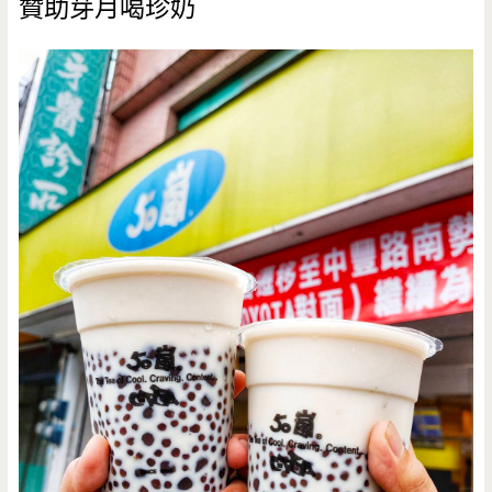
贊助芽月喝珍奶