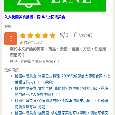
入大桃園美食推播，從LINE上面找美食
評論
5/5 - (1 vote)
5
1位網友投票評論
關於本文評論的商家、商品、景點、議題、方法，你給幾
顆星呢？
歡迎一起點擊星號參與評論唷！
延伸閱讀
桃園中壢美食-海童日式料理-2026父親節盛大節慶合菜，松
葉蟹等你來！！ （邀約）
桃園中壢美食-文化早點-我願稱它為中壢最強焢肉飯，還沒
開門就一堆人在排隊啊！！！
桃園中壢美食-沁家圓滷肉飯-不起眼的鐵皮小攤子，炒麵跟
肉羹湯超有味~好吃！
桃園中壢美食-滿穗園-想吃酒家菜也可以單點，價格平價又