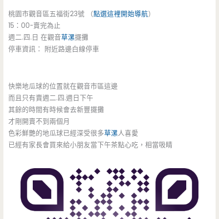
桃園市觀音區五福街23號 （
點選這裡開始導航
）
15：00-賣完為止
週二.四.日 在觀音
草漯
擺攤
停車資訊： 附近路邊白線停車
快樂地瓜球的位置就在觀音市區這邊
而且只有賣週二.四.週日下午
其餘的時間有時候會去新豐擺攤
才剛開賣不到兩個月
色彩鮮艷的地瓜球已經深受很多
草漯
人喜愛
已經有家長會買來給小朋友當下午茶點心吃，相當吸睛