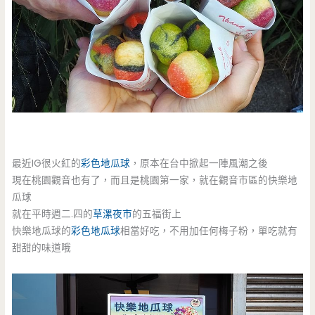
最近IG很火紅的
彩色地瓜球
，原本在台中掀起一陣風潮之後
現在桃園觀音也有了，而且是桃園第一家，就在觀音市區的快樂地
瓜球
就在平時週二.四的
草漯夜市
的五福街上
快樂地瓜球的
彩色地瓜球
相當好吃，不用加任何梅子粉，單吃就有
甜甜的味道哦