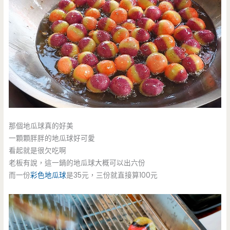
那個地瓜球真的好美
一顆顆胖胖的地瓜球好可愛
看起就是很欠吃啊
老板有說，這一鍋的地瓜球大概可以出六份
而一份
彩色地瓜球
是35元，三份就直接算100元