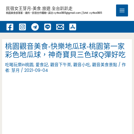
跳
民宿女王芽月-美食.旅遊.全台趴趴走
至
桃園美食部落客，邀約 -民宿合作體驗~ 請洽
cythia0805@gmail.com
//LINE: cythia0805
Main
主
要
Men
內
容
桃園觀音美食-快樂地瓜球-桃園第一家
彩色地瓜球，神奇寶貝三色球Q彈好吃
吃喝玩樂in桃園
,
愛食記
,
觀音下午茶
,
觀音小吃
,
觀音美食景點
/ 作
者:
芽月
/
2021-09-04