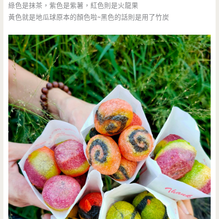
綠色是抹茶，紫色是紫薯，紅色則是火龍果
黃色就是地瓜球原本的顏色啦~黑色的話則是用了竹炭