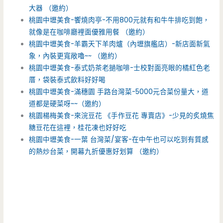
大器 （邀約）
桃園中壢美食-饗燒肉亭-不用800元就有和牛牛排吃到飽，
就像是在咖啡廳裡面優雅用餐 （邀約）
桃園中壢美食-羊霸天下羊肉爐（內壢旗艦店）-新店面新氣
象，內裝更寬敞嚕~~ （邀約）
桃園中壢美食-泰式奶茶老撾咖啡-士校對面亮眼的橘紅色老
厝，袋裝泰式飲料好好喝
桃園中壢美食-滿穗園 手路台灣菜-5000元合菜份量大，道
道都是硬菜呀~~（邀約）
桃園楊梅美食-來浣豆花 《手作豆花 專賣店》-少見的炙燒焦
糖豆花在這裡，桂花凍也好好吃
桃園中壢美食-一葉 台灣菜/宴客-在中午也可以吃到有質感
的熱炒台菜，開幕九折優惠好划算 （邀約）