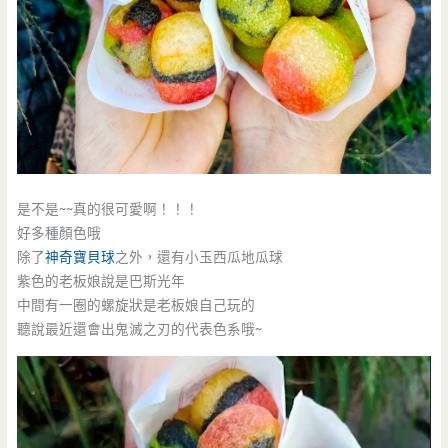
是不是~~真的很可愛啊！！！
好多種顏色哦
除了
神奇寶貝球
之外，還有小玉西瓜地瓜球
紫色的老板娘說是巴斯光年
中間有一圈的螺旋狀是老板娘自己玩的
聽說最近還會出鬼滅之刃的代表色系哦~
視
訊
播
放