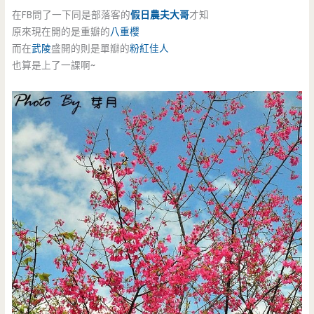
在FB問了一下同是部落客的
假日農夫大哥
才知
原來現在開的是重瓣的
八重櫻
而在
武陵
盛開的則是單瓣的
粉紅佳人
也算是上了一課啊~