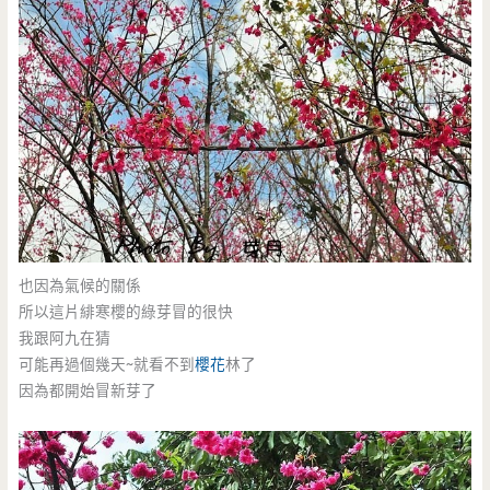
也因為氣候的關係
所以這片緋寒櫻的綠芽冒的很快
我跟阿九在猜
可能再過個幾天~就看不到
櫻花
林了
因為都開始冒新芽了