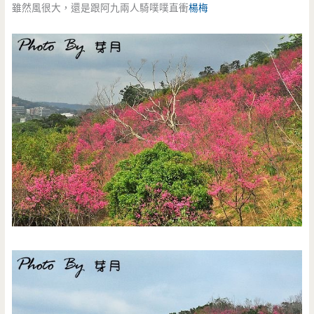
雖然風很大，還是跟阿九兩人騎噗噗直衝
楊梅