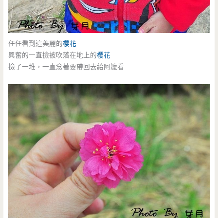
任任看到這美麗的
櫻花
興奮的一直撿被吹落在地上的
櫻花
撿了一堆，一直念著要帶回去給阿嬤看