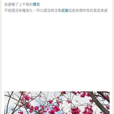
這邊種了上千株的
櫻花
不過還沒有種很久，所以還沒辦法像
武陵
這般有爆炸性的窒息美感