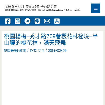
跳
民宿女王芽月-美食.旅遊.全台趴趴走
至
桃園美食部落客，邀約 -民宿合作體驗~ 請洽
cythia0805@gmail.com
//LINE: cythia0805
Main
主
要
Men
內
容
桃園楊梅–秀才路769巷櫻花林祕境–半
山腰的櫻花林，滿天飛舞
吃喝玩樂in桃園
/ 作者:
芽月
/
2014-02-05