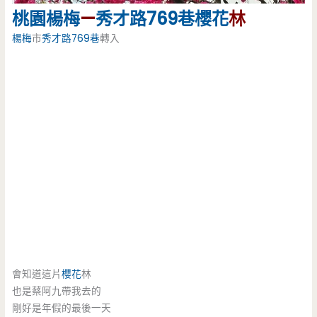
桃園
楊梅
—
秀才路769巷
櫻花
林
楊梅
市
秀才路769巷
轉入
會知道這片
櫻花
林
也是蔡阿九帶我去的
剛好是年假的最後一天