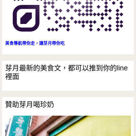
美食導航帶你走，讓芽月帶你吃
芽月最新的美食文，都可以推到你的line
裡面
贊助芽月喝珍奶