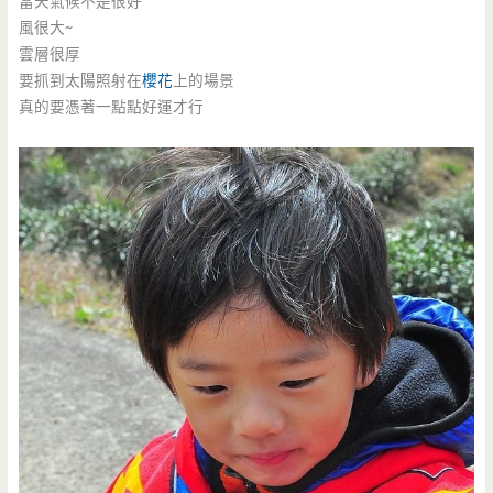
當天氣候不是很好
風很大~
雲層很厚
要抓到太陽照射在
櫻花
上的場景
真的要憑著一點點好運才行