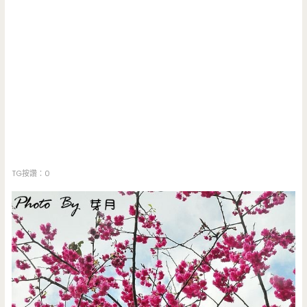
TG按讚：0