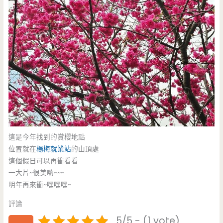
這是今年找到的賞櫻地點
位置就在
楊梅就業站
的山頂處
這個假日可以再衝看看
一大片~很美喲~~~
明年再來衝~嘿嘿嘿~
評論
5/5 - (1 vote)