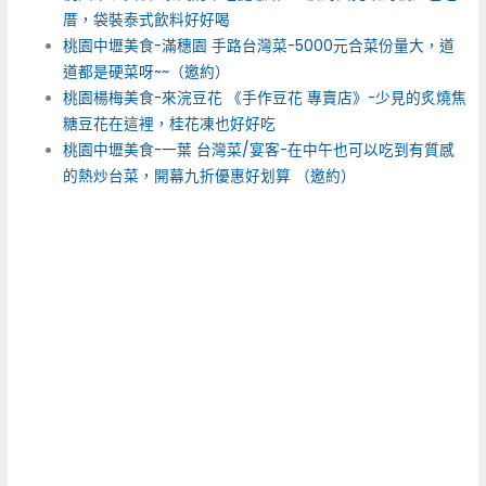
厝，袋裝泰式飲料好好喝
桃園中壢美食-滿穗園 手路台灣菜-5000元合菜份量大，道
道都是硬菜呀~~（邀約）
桃園楊梅美食-來浣豆花 《手作豆花 專賣店》-少見的炙燒焦
糖豆花在這裡，桂花凍也好好吃
桃園中壢美食-一葉 台灣菜/宴客-在中午也可以吃到有質感
的熱炒台菜，開幕九折優惠好划算 （邀約）