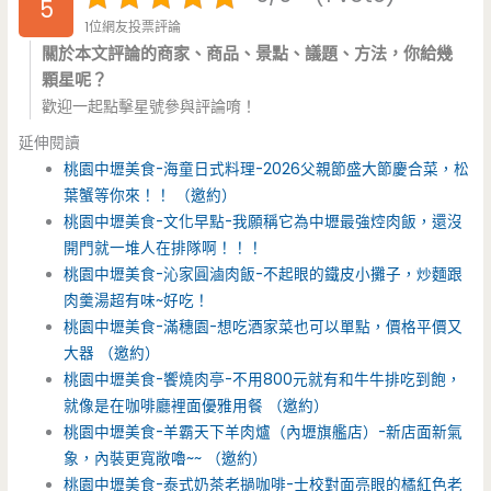
5
1位網友投票評論
關於本文評論的商家、商品、景點、議題、方法，你給幾
顆星呢？
歡迎一起點擊星號參與評論唷！
延伸閱讀
桃園中壢美食-海童日式料理-2026父親節盛大節慶合菜，松
葉蟹等你來！！ （邀約）
桃園中壢美食-文化早點-我願稱它為中壢最強焢肉飯，還沒
開門就一堆人在排隊啊！！！
桃園中壢美食-沁家圓滷肉飯-不起眼的鐵皮小攤子，炒麵跟
肉羹湯超有味~好吃！
桃園中壢美食-滿穗園-想吃酒家菜也可以單點，價格平價又
大器 （邀約）
桃園中壢美食-饗燒肉亭-不用800元就有和牛牛排吃到飽，
就像是在咖啡廳裡面優雅用餐 （邀約）
桃園中壢美食-羊霸天下羊肉爐（內壢旗艦店）-新店面新氣
象，內裝更寬敞嚕~~ （邀約）
桃園中壢美食-泰式奶茶老撾咖啡-士校對面亮眼的橘紅色老