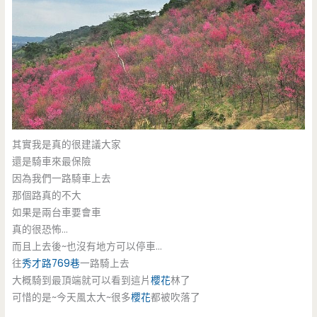
其實我是真的很建議大家
還是騎車來最保險
因為我們一路騎車上去
那個路真的不大
如果是兩台車要會車
真的很恐怖…
而且上去後~也沒有地方可以停車…
往
秀才路769巷
一路騎上去
大概騎到最頂端就可以看到這片
櫻花
林了
可惜的是~今天風太大~很多
櫻花
都被吹落了