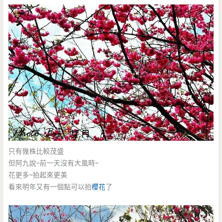
只有幾株比較茂盛
但阿九說~前一天沒有大風時~
花更多~拍起來更美
看來明年又有一個點可以拍
櫻花
了