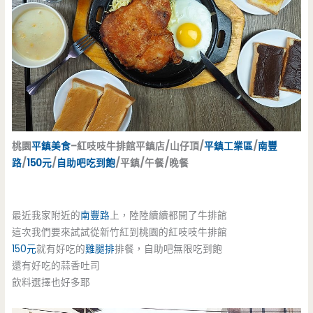
桃園
平鎮美食
–紅吱吱牛排館平鎮店/山仔頂/
平鎮工業區
/
南豐
路
/
150元
/
自助吧吃到飽
/平鎮/午餐/晚餐
最近我家附近的
南豐路
上，陸陸續續都開了牛排館
這次我們要來試試從新竹紅到桃園的紅吱吱牛排館
150元
就有好吃的
雞腿排
排餐，自助吧無限吃到飽
還有好吃的蒜香吐司
飲料選擇也好多耶