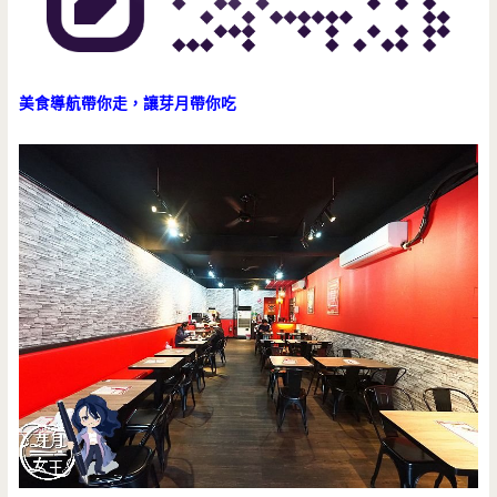
美食導航帶你走，讓芽月帶你吃