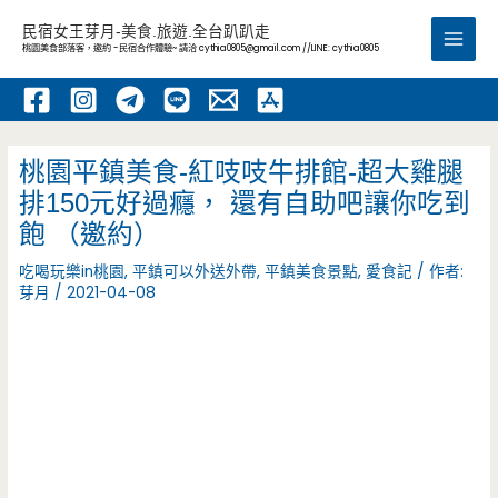
跳
民宿女王芽月-美食.旅遊.全台趴趴走
至
桃園美食部落客，邀約 -民宿合作體驗~ 請洽
cythia0805@gmail.com
//LINE: cythia0805
Main
主
要
Men
內
容
桃園平鎮美食-紅吱吱牛排館-超大雞腿
排150元好過癮， 還有自助吧讓你吃到
飽 （邀約）
吃喝玩樂in桃園
,
平鎮可以外送外帶
,
平鎮美食景點
,
愛食記
/ 作者:
芽月
/
2021-04-08