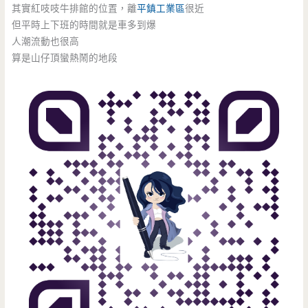
其實紅吱吱牛排館的位置，離
平鎮工業區
很近
但平時上下班的時間就是車多到爆
人潮流動也很高
算是山仔頂蠻熱鬧的地段