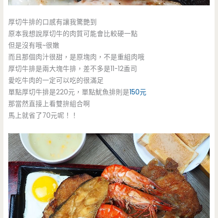
厚切牛排的口感有讓我驚艷到
原本我想說厚切牛的肉質可能會比較硬一點
但是沒有哦~很嫩
而且那個肉汁很甜，是原塊肉，不是重組肉哦
厚切牛排是兩大塊牛排，差不多是11-12盉司
愛吃牛肉的一定可以吃的很滿足
單點厚切牛排是220元，單點魷魚排則是
150元
那當然直接上看雙拚組合啊
馬上就省了70元呢！！