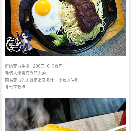
鮮嫩菲力牛排 290元 8-9盎司
我個人還蠻喜歡菲力的
因為菲力的肉質很嫩又多汁，比較少油脂
非常享受呢