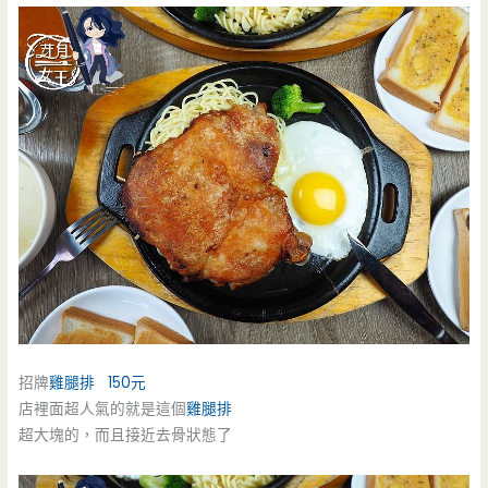
招牌
雞腿排
150元
店裡面超人氣的就是這個
雞腿排
超大塊的，而且接近去骨狀態了