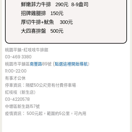
鮮嫩菲力牛排 290元 8-9盎司
招牌雞腿排 150元
厚切牛排+魷魚 300元
大四喜拚盤 500元
桃園平鎮-紅吱吱牛排館
03-469 3380
桃園市平鎮區
南豐路
89號 (
點選這裡開始導航
）
11:00-22:00
有事才公休
停車資訊：隔壁50公尺旁有付費停車場
紅吱吱（新生店）
03-4220578
中壢區新生路157號
疫情資訊： 500元起，範圍約5公里，可內用