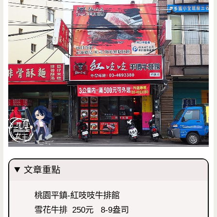
文章重點
桃園平鎮-紅吱吱牛排館
雪花牛排 250元 8-9盎司