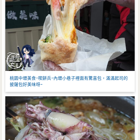
桃園中壢美食-喫餅兵-內壢小巷子裡面有驚喜包，滿滿起司的
披薩包好美味呀~