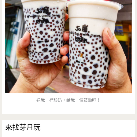
送我一杯珍奶，給我一個鼓勵吧！
來找芽月玩