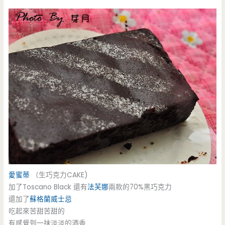
愛蜜蒂
（生巧克力CAKE)
加了Toscano Black 還有
法芙娜
兩款的70%黑巧克力
還加了
蘇格蘭威士忌
吃起來苦甜苦甜的
有感覺到一抹淡淡的酒香