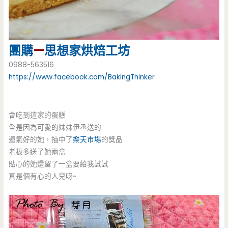
團購
—
思想家烘焙工坊
0988-563516
https://www.facebook.com/BakingThinker
會吃到這家的蛋糕
全是因為可愛的妹妹伊丞送的
運氣好的她，抽中了
樂天市場
的獎品
老板多送了她兩盒
貼心的她還留了一盒要給我試試
真是個有心的人兒呀~