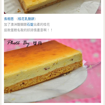
長相思
（
桂花乳酪餅
）
加了澳洲醍醐跟
石錠
出產的桂花
這款蛋糕名取的好詩情畫意啊！！