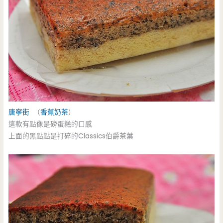
唐寧街
（
香蕉奶茶
）
這款有點像是磅蛋糕的口感
上面的黑點點是打碎的Classics伯爵茶葉