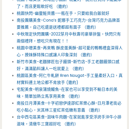
了，而且更鬆軟好吃 （邀約）
桃園快閃-幽靈鮭貝醬-一瓶在手，只要給我白飯就好
南投團購美食-Cona’s 妮娜手工巧克力-台灣巧克力品牌首
要推薦，自己吃還是送禮都超有面子 （邀約）
中秋限定快閃團購-2022芽月中秋壽司豪華拚盤，快閃只有
兩個禮拜，想吃只有現在！！
桃園中壢美食-再來鴨 酥皮蛋黃酥-超可愛的鴨鴨禮盒深得人
心，撩妹酥特殊口感讓人印象深刻 （邀約）
新竹市美食-老麵酵匠包子饅頭-新竹店-手工老麵饅頭口感
好，滿滿餡料讓人一吃就愛上 （邀約）
桃園區美食-阿仁牛軋餅 Rren Nougat-手工量產好入口，真
材實料連土地公都不肯放手 (邀約)
宅配美食-明泉蒲燒鰻魚-在家也可以享受到不輸日本的美
味，簡單加熱立馬享用美食 （邀約）
南投日月潭美食-十字初戀伊達邵紅茶樂心酥-日月潭老街必
吃小點心，米其林三星紅茶低糖有意義 （邀約）
台中西屯區美食-洄味牛肉麵-在家就能享受浮誇手沖牛小排
滋味，清燉牛三寶超好吃 （邀約）