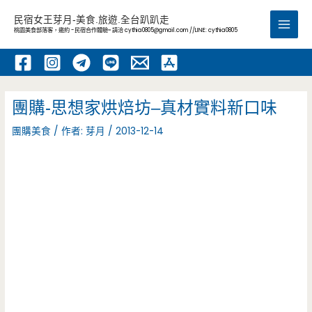
跳
民宿女王芽月-美食.旅遊.全台趴趴走
至
桃園美食部落客，邀約 -民宿合作體驗~ 請洽
cythia0805@gmail.com
//LINE: cythia0805
Main
主
要
Men
內
容
團購-思想家烘焙坊–真材實料新口味
團購美食
/ 作者:
芽月
/
2013-12-14