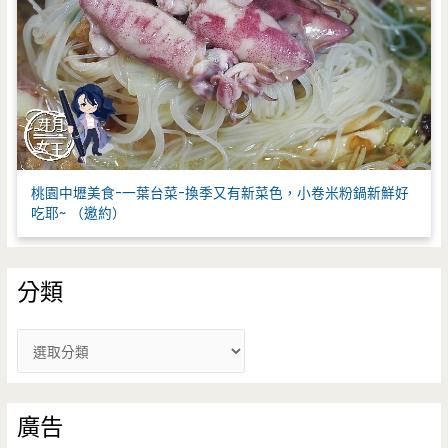
桃園中壢美食-一葉台菜-換季又有新菜色，小卷米粉鍋新鮮好
吃耶~ （邀約）
分類
分
類
廣告