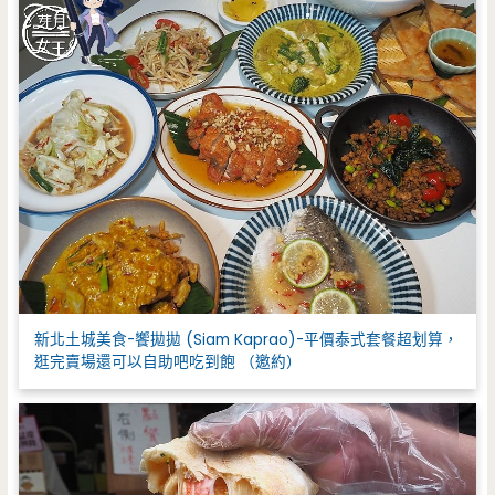
新北土城美食-饗拋拋 (Siam Kaprao)-平價泰式套餐超划算，
逛完賣場還可以自助吧吃到飽 （邀約）