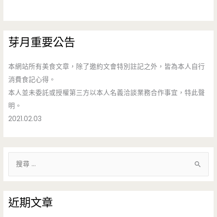
芽月重要公告
本網站所有美食文章，除了邀約文會特別註記之外，皆為本人自行
消費食記心得。
本人並未委託或授權第三方以本人名義洽談業務合作事宜，特此聲
明。
2021.02.03
搜
尋
關
鍵
近期文章
字