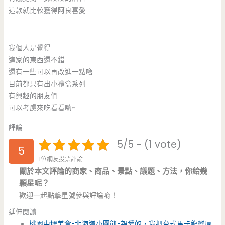
這款就比較獲得阿良喜愛
我個人是覺得
這家的東西還不錯
還有一些可以再改進一點嚕
目前都只有出小禮盒系列
有興趣的朋友們
可以考慮來吃看看喲~
評論
5/5 - (1 vote)
5
1位網友投票評論
關於本文評論的商家、商品、景點、議題、方法，你給幾
顆星呢？
歡迎一起點擊星號參與評論唷！
延伸閱讀
桃園中壢美食-北海道小圓餅-親愛的，我把台式馬卡龍變厚