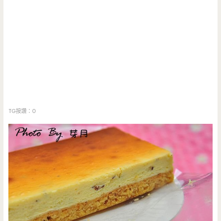
TG按讚：0