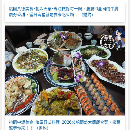
:
桃園八德美食-朝鼎火鍋-專注做好每一鍋，滿滿10盎司的牛胸
腹好香甜，當日壽星就是要來吃火鍋！ （邀約）
桃園中壢美食-海童日式料理-2026父親節盛大節慶合菜，松葉
蟹等你來！！ （邀約）