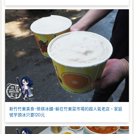
新竹竹東美食-榮祺冰舖-躲在竹東菜市場的超人氣老店，家庭
號芋頭冰只要120元