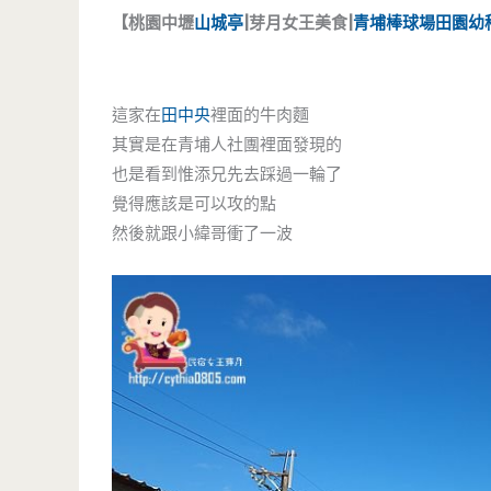
【桃園中壢
山城亭
|芽月女王美食|
青埔棒球場
田園幼
這家在
田中央
裡面的牛肉麵
其實是在青埔人社團裡面發現的
也是看到惟添兄先去踩過一輪了
覺得應該是可以攻的點
然後就跟小緯哥衝了一波