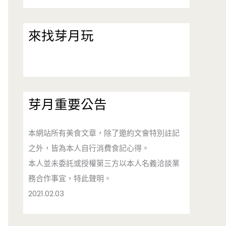
來找芽月玩
芽月重要公告
本網站所有美食文章，除了邀約文會特別註記
之外，皆為本人自行消費食記心得。
本人並未委託或授權第三方以本人名義洽談業
務合作事宜，特此聲明。
2021.02.03