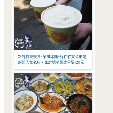
新竹竹東美食-榮祺冰舖-躲在竹東菜市場
的超人氣老店，家庭號芋頭冰只要120元