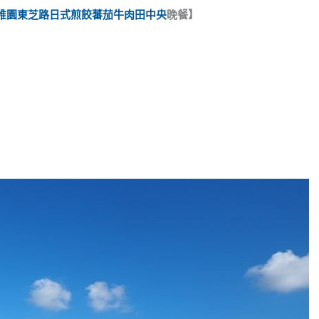
稚園
東芝路
日式煎餃
蕃茄牛肉
田中央
晚餐
】