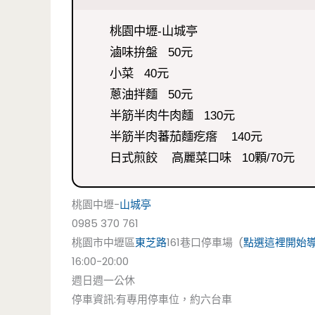
桃園中壢-山城亭
滷味拚盤 50元
小菜 40元
蔥油拌麵 50元
半筋半肉牛肉麵 130元
半筋半肉蕃茄麵疙瘩 140元
日式煎餃 高麗菜口味 10顆/70元
桃園中壢-
山城亭
0985 370 761
桃園市中壢區
東芝路
161巷口停車場 (
點選這裡開始
16:00-20:00
週日週一公休
停車資訊:有專用停車位，約六台車