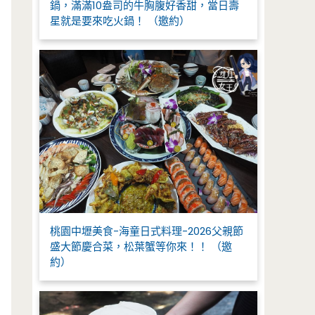
鍋，滿滿10盎司的牛胸腹好香甜，當日壽
星就是要來吃火鍋！ （邀約）
桃園中壢美食-海童日式料理-2026父親節
盛大節慶合菜，松葉蟹等你來！！ （邀
約）