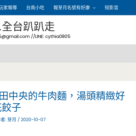
玩家報導
台南小吃
報芽月名號有好康
短影音
.全台趴趴走
05@gmail.com
//LINE: cythia0805
在田中央的牛肉麵，湯頭精緻好
花餃子
作者:
芽月
/
2020-10-07