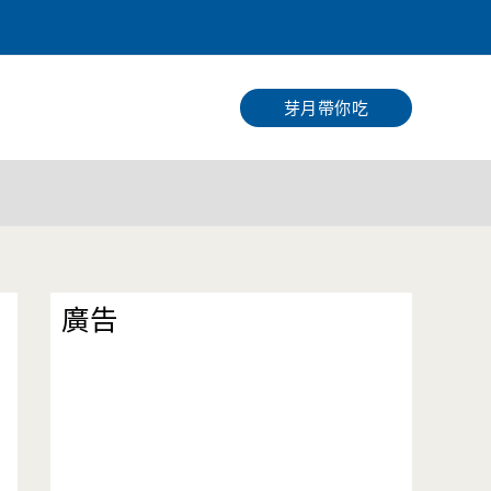
搜
尋
芽月帶你吃
廣告