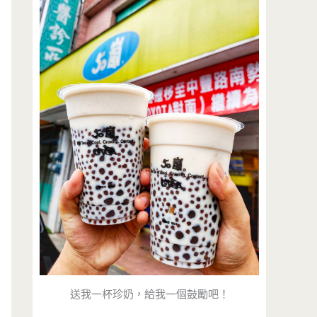
送我一杯珍奶，給我一個鼓勵吧！