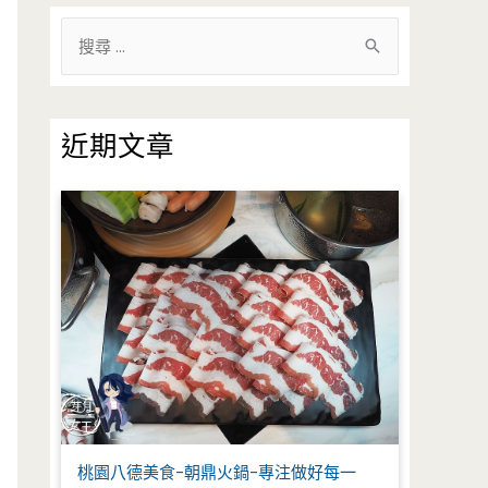
搜
尋
關
鍵
近期文章
字
:
桃園八德美食-朝鼎火鍋-專注做好每一