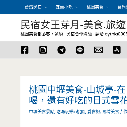
跳
台灣民宿
宜蘭小吃
桃園美食
食尚
至
主
民宿女王芽月-美食.旅遊
要
桃園美食部落客，邀約 -民宿合作體驗~ 請洽
cythia08
內
容
桃園中壢美食-山城亭-
喝，還有好吃的日式雪
中壢美食景點
,
吃喝玩樂in桃園
,
愛食記
,
青埔美食
/ 