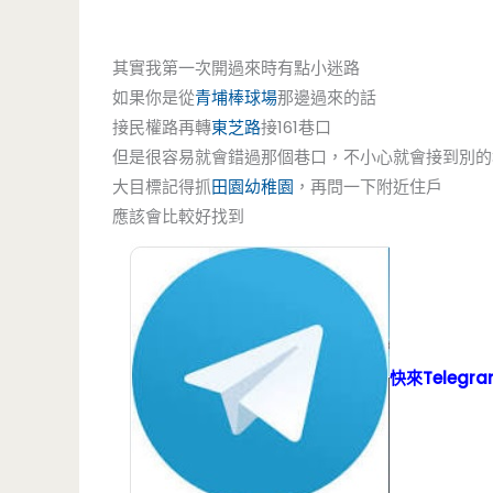
其實我第一次開過來時有點小迷路
如果你是從
青埔棒球場
那邊過來的話
接民權路再轉
東芝路
接161巷口
但是很容易就會錯過那個巷口，不小心就會接到別的
大目標記得抓
田園幼稚園
，再問一下附近住戶
應該會比較好找到
快來Teleg