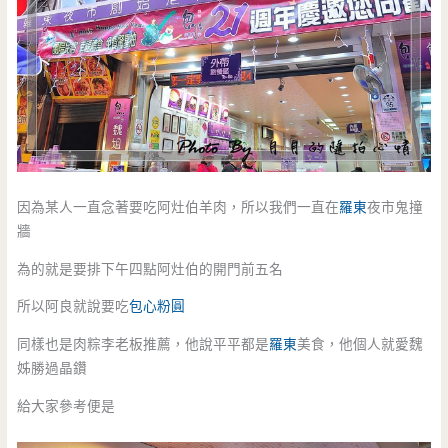
因為某人一直念著要吃阿灶伯羊肉，所以我們一直在
羅東
夜市鬼撞
牆
為的就是要排下午四點阿灶伯的開門前五名
所以阿良就說要吃
包心粉圓
同樣也是肉粽李老板推薦，他說平平都是
羅東
美食，他個人就愛魏
姊勝過晶鑽
給大家參考便是