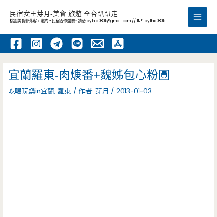
跳
民宿女王芽月-美食.旅遊.全台趴趴走
至
桃園美食部落客，邀約 -民宿合作體驗~ 請洽
cythia0805@gmail.com
//LINE: cythia0805
Main
主
要
Men
內
容
宜蘭羅東-肉焿番+魏姊包心粉圓
吃喝玩樂in宜蘭
,
羅東
/ 作者:
芽月
/
2013-01-03