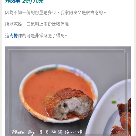
炸
肉捲
2份/70元
因為不知一份的份量是多少，我家阿良又是很會吃的人
所以乾脆一口氣叫上兩份比較保險
這
肉捲
炸的可是非常酥脆了得啊~