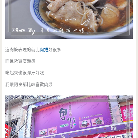
這肉焿表現的就比
肉捲
好很多
而且紮實度頗夠
吃起來也很彈牙好吃
我跟阿良都比較喜歡肉焿