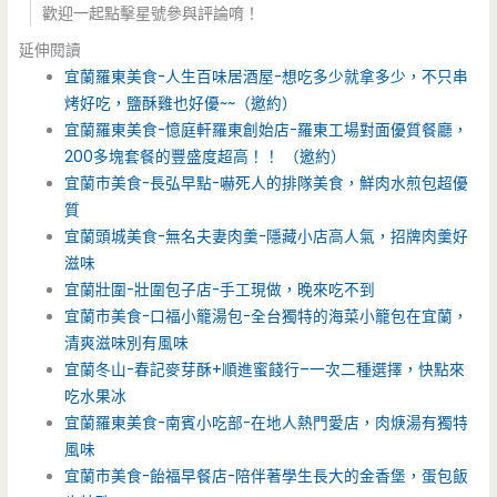
歡迎一起點擊星號參與評論唷！
延伸閱讀
宜蘭羅東美食-人生百味居酒屋-想吃多少就拿多少，不只串
烤好吃，鹽酥雞也好優~~（邀約）
宜蘭羅東美食-憶庭軒羅東創始店-羅東工場對面優質餐廳，
200多塊套餐的豐盛度超高！！ （邀約）
宜蘭市美食-長弘早點-嚇死人的排隊美食，鮮肉水煎包超優
質
宜蘭頭城美食-無名夫妻肉羹-隱藏小店高人氣，招牌肉羹好
滋味
宜蘭壯圍-壯圍包子店-手工現做，晚來吃不到
宜蘭市美食-口福小籠湯包-全台獨特的海菜小籠包在宜蘭，
清爽滋味別有風味
宜蘭冬山-春記麥芽酥+順進蜜餞行–一次二種選擇，快點來
吃水果冰
宜蘭羅東美食-南賓小吃部-在地人熱門愛店，肉焿湯有獨特
風味
宜蘭市美食-飴福早餐店-陪伴著學生長大的金香堡，蛋包飯