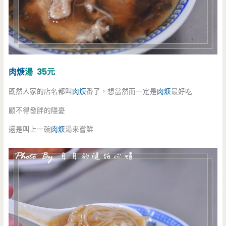
肉焿
湯 35元
既然人家的店名都叫
肉焿
番了，想當然而一定是
肉焿
最好吃
顧不得發胖的隱憂
還是叫上一碗
肉焿
湯來嘗鮮