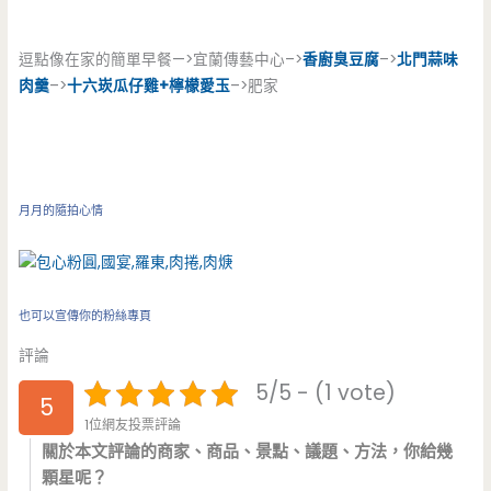
逗點像在家的簡單早餐—>宜蘭傳藝中心–>
香廚臭豆腐
–>
北門蒜味
肉羹
–>
十六崁瓜仔雞+檸檬愛玉
–>肥家
月月的隨拍心情
也可以宣傳你的粉絲專頁
評論
5/5 - (1 vote)
5
1位網友投票評論
關於本文評論的商家、商品、景點、議題、方法，你給幾
顆星呢？