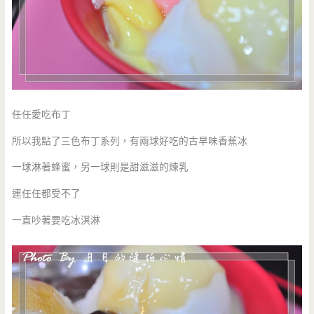
任任愛吃布丁
所以我點了三色布丁系列，有兩球好吃的古早味香蕉冰
一球淋著蜂蜜，另一球則是甜滋滋的煉乳
連任任都受不了
一直吵著要吃冰淇淋