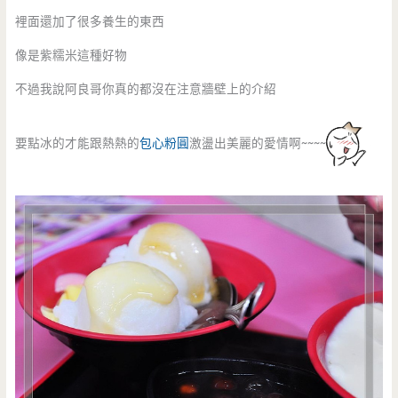
裡面還加了很多養生的東西
像是紫糯米這種好物
不過我說阿良哥你真的都沒在注意牆壁上的介紹
要點冰的才能跟熱熱的
包心粉圓
激盪出美麗的愛情啊~~~~