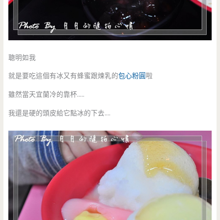
聰明如我
就是要吃這個有冰又有蜂蜜跟煉乳的
包心粉圓
啦
雖然當天宜蘭冷的靠杯…..
我還是硬的頭皮給它點冰的下去….