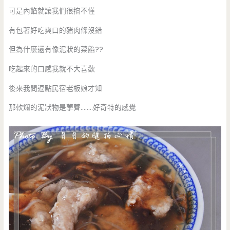
可是內餡就讓我們很搞不懂
有包著好吃爽口的豬肉條沒錯
但為什麼還有像泥狀的菜餡??
吃起來的口感我就不大喜歡
後來我問逗點民宿老板娘才知
那軟爛的泥狀物是荸薺……..好奇特的感覺