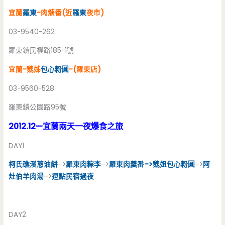
宜蘭
羅東
-肉焿番(近
羅東
夜市)
03-9540-262
羅東鎮民權路185-1號
宜蘭-魏姊
包心粉圓
-(羅東店)
03-9560-528
羅東鎮公園路95號
2012.12—宜蘭兩天一夜爆食之旅
DAY1
柯氏礁溪蔥油餅
–>
羅東肉粽李
–>
羅東肉羹番–>魏姐包心粉圓
–>
阿
灶伯羊肉湯
–>
逗點民宿過夜
DAY2