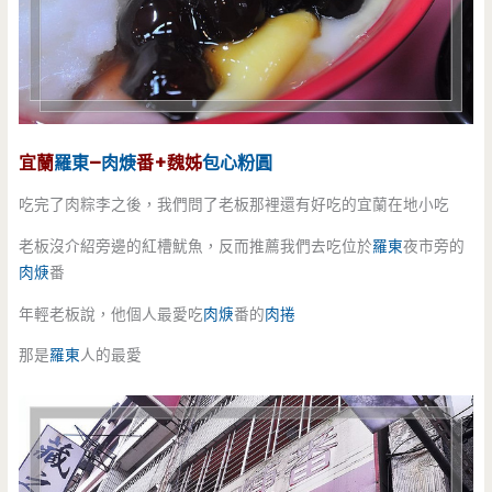
宜蘭
羅東
–
肉焿
番+魏姊
包心粉圓
吃完了肉粽李之後，我們問了老板那裡還有好吃的宜蘭在地小吃
老板沒介紹旁邊的紅槽魷魚，反而推薦我們去吃位於
羅東
夜市旁的
肉焿
番
年輕老板說，他個人最愛吃
肉焿
番的
肉捲
那是
羅東
人的最愛