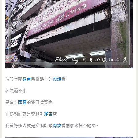
位於宜蘭
羅東
民權路上的
肉焿
番
名氣還不小
是有上
國宴
的響叮噹菜色
而斜對面就是奕順軒
羅東
店
我看好多人就是奕順軒跟
肉焿
番兩家來往不絕啊~