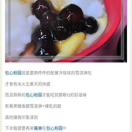
包心粉圓
就是要熱呼呼的配著冷吱吱的雪淇淋吃
才會有冰火五重天的快感
而且熱熱的
包心粉圓
才能吃到那軟Q的好滋味
有著黑糖香跟雪淇淋+煉乳的甜
真的讓我印象深刻
下次我還要再來
羅東
吃
包心粉圓
!!!