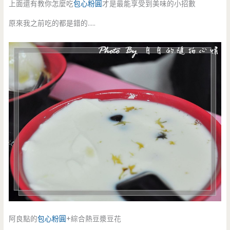
上面還有教你怎麼吃
包心粉圓
才是最能享受到美味的小招數
原來我之前吃的都是錯的…..
阿良點的
包心粉圓
+綜合熱豆漿豆花