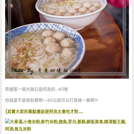
旁邊那一碗大碗公是阿良的…40塊
你說是不是很划算啊~~40元就可以打發掉一餐啊!!!
(其實大家的重點應該是阿良太會吃才對…..