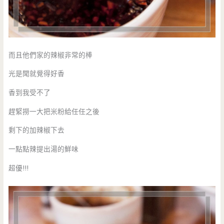
而且他們家的辣椒非常的棒
光是聞就覺得好香
香到我受不了
趕緊撈一大把米粉給任任之後
剩下的加辣椒下去
一點點辣提出湯的鮮味
超優!!!