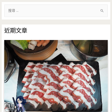
搜
尋
關
鍵
近期文章
字
: