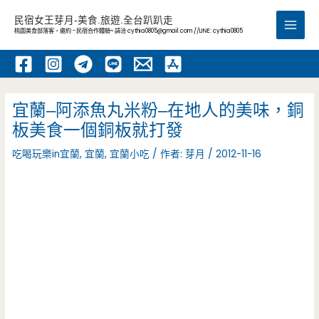
跳
民宿女王芽月-美食.旅遊.全台趴趴走
至
桃園美食部落客，邀約 -民宿合作體驗~ 請洽
cythia0805@gmail.com
//LINE: cythia0805
Main
主
要
Men
內
容
宜蘭–阿添魚丸米粉–在地人的美味，銅
板美食一個銅板就打發
吃喝玩樂in宜蘭
,
宜蘭
,
宜蘭小吃
/ 作者:
芽月
/
2012-11-16