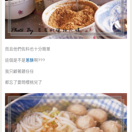
而且他們佐料也十分簡單
這個是不是
蔥酥
啊???
我只顧著餵任任
都忘了要問櫻桃兒了