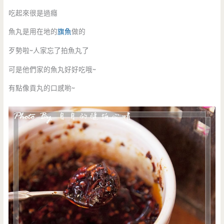
吃起來很是過癮
魚丸是用在地的
旗魚
做的
歹勢啦~人家忘了拍魚丸了
可是他們家的魚丸好好吃哦~
有點像貢丸的口感喲~