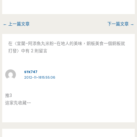
←
上一篇文章
下一篇文章
→
在〈宜蘭–阿添魚丸米粉–在地人的美味，銅板美食一個銅板就
打發〉中有 2 則留言
STK747
2012-11-1815:55:06
推3
這家先收藏~~