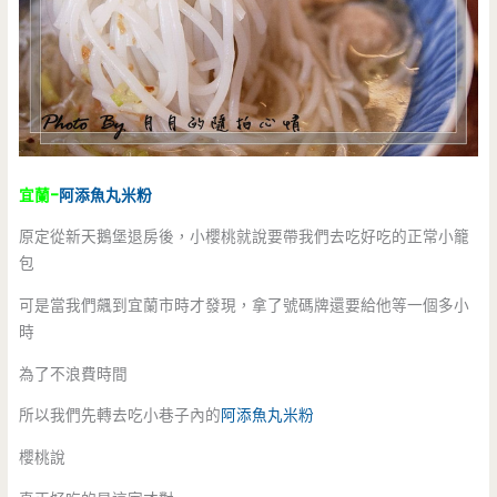
宜蘭-
阿添
魚丸米粉
原定從新天鵝堡退房後，小櫻桃就說要帶我們去吃好吃的正常小籠
包
可是當我們飆到宜蘭市時才發現，拿了號碼牌還要給他等一個多小
時
為了不浪費時間
所以我們先轉去吃小巷子內的
阿添
魚丸米粉
櫻桃說