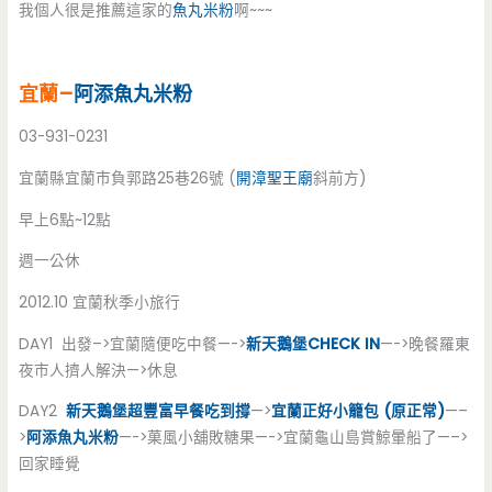
我個人很是推薦這家的
魚丸米粉
啊~~~
宜蘭–
阿添
魚丸米粉
03-931-0231
宜蘭縣宜蘭市負郭路25巷26號 (
開漳聖王廟
斜前方)
早上6點~12點
週一公休
2012.10 宜蘭秋季小旅行
DAY1 出發–>宜蘭隨便吃中餐—->
新天鵝堡CHECK IN
—->晚餐羅東
夜市人擠人解決—>休息
DAY2
新天鵝堡超豐富早餐吃到撐
—>
宜蘭正好小籠包 (原正常)
—–
>
阿添魚丸米粉
—->菓風小舖敗糖果—->宜蘭龜山島賞鯨暈船了—–>
回家睡覺