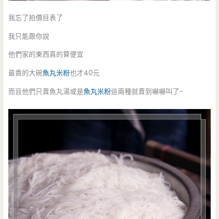
我忘了拍價目表了
我只能跟你說
他們家的東西真的算便宜
最貴的大碗
魚丸米粉
也才40元
而且他們只賣魚丸湯或是
魚丸米粉
這兩種就賣到嚇嚇叫了~