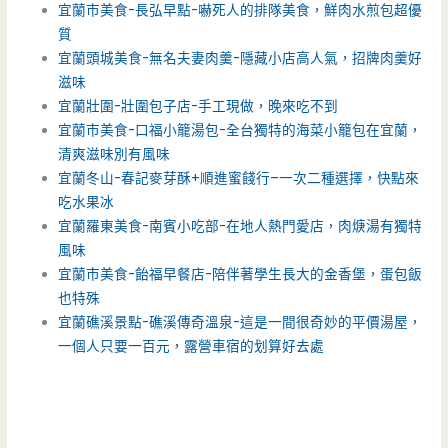
宜蘭市美食-長弘早點-嚇死人的排隊美食，鮮肉水煎包超優
質
宜蘭頭城美食-無名夫妻肉羹-隱藏小店高人氣，招牌肉羹好
滋味
宜蘭壯圍-壯圍包子店-手工現做，晚來吃不到
宜蘭市美食-口福小籠湯包-全台獨特的海菜小籠包在宜蘭，
清爽滋味別有風味
宜蘭冬山-春記麥芽酥+順進蜜餞行–一次二種選擇，快點來
吃水果冰
宜蘭羅東美食-南賓小吃部-在地人熱門愛店，肉焿湯有獨特
風味
宜蘭市美食-飴福早餐店-陪伴著學生長大的金香堡，蛋包飯
也特殊
宜蘭礁溪景點-礁溪傳奇溫泉-這是一間很奇妙的平價湯屋，
一個人只要一百元，露營車宿的划算好去處