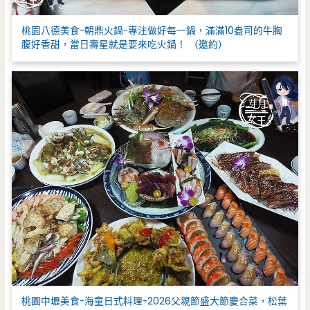
桃園八德美食-朝鼎火鍋-專注做好每一鍋，滿滿10盎司的牛胸
腹好香甜，當日壽星就是要來吃火鍋！ （邀約）
桃園中壢美食-海童日式料理-2026父親節盛大節慶合菜，松葉