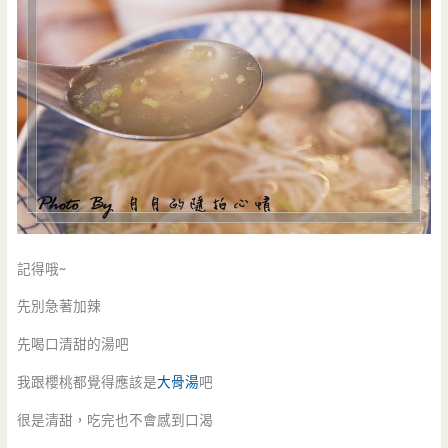
記得哦~
先別急著加辣
先喝口清甜的湯吧
我跟櫻桃都覺得應該是
大骨湯
吧
很是清甜，吃完也不會感到口渴