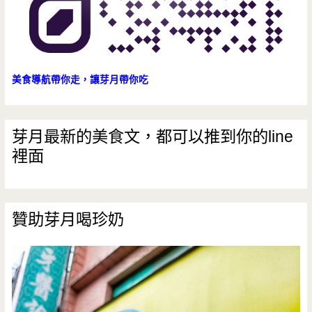
美食導航帶你走，讓芽月帶你吃
芽月最新的美食文，都可以推到你的line
裡面
贊助芽月喝珍奶