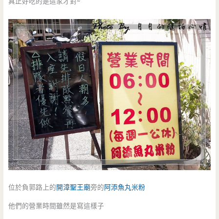
真正好吃的是這家才對~
位於負郭路上的
開漳聖王廟
旁的
阿添
魚丸米粉
他們的營業時間雖然是寫這樣子