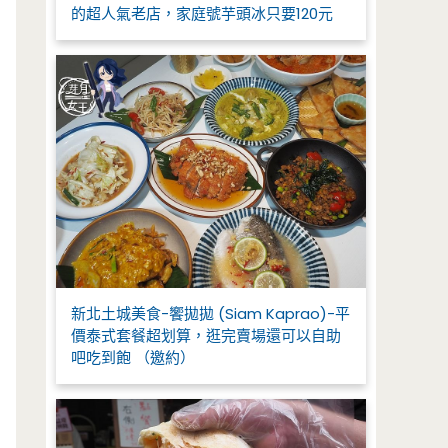
的超人氣老店，家庭號芋頭冰只要120元
新北土城美食-饗拋拋 (Siam Kaprao)-平
價泰式套餐超划算，逛完賣場還可以自助
吧吃到飽 （邀約）