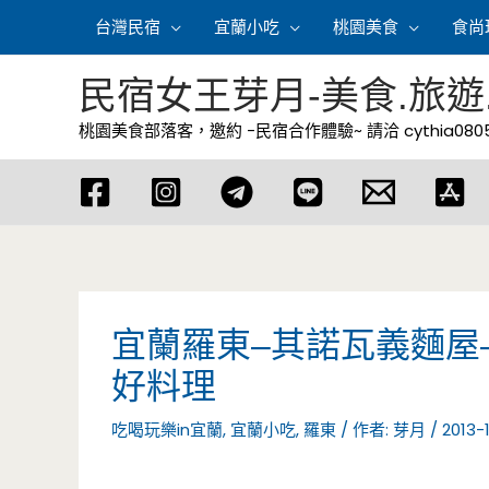
跳
台灣民宿
宜蘭小吃
桃園美食
食尚
至
主
民宿女王芽月-美食.旅遊
要
桃園美食部落客，邀約 -民宿合作體驗~ 請洽
cythia08
內
容
宜蘭羅東–其諾瓦義麵屋
好料理
吃喝玩樂in宜蘭
,
宜蘭小吃
,
羅東
/ 作者:
芽月
/
2013-