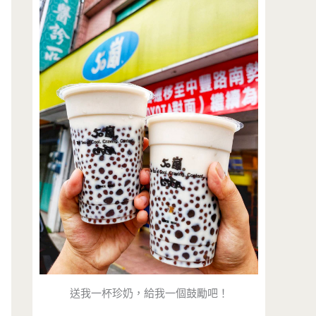
送我一杯珍奶，給我一個鼓勵吧！