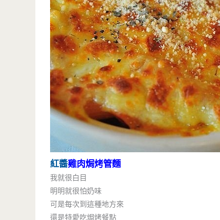
紅醬
雞肉焗烤管麵
我就很白目
明明就很怕奶味
可是每次到這種地方來
還是特愛吃焗烤餐點