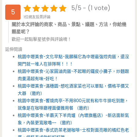
5/5 - (1 vote)
5
1位網友投票評論
關於本文評論的商家、商品、景點、議題、方法，你給幾
顆星呢？
歡迎一起點擊星號參與評論唷！
延伸閱讀
桃園中壢美食-文化早點-我願稱它為中壢最強焢肉飯，還沒
開門就一堆人在排隊啊！！！
桃園中壢美食-沁家圓滷肉飯-不起眼的鐵皮小攤子，炒麵跟
肉羹湯超有味~好吃！
桃園中壢美食-滿穗園-想吃酒家菜也可以單點，價格平價又
大器 （邀約）
桃園中壢美食-饗燒肉亭-不用800元就有和牛牛排吃到飽，
就像是在咖啡廳裡面優雅用餐 （邀約）
桃園中壢美食-羊霸天下羊肉爐（內壢旗艦店）-新店面新氣
象，內裝更寬敞嚕~~ （邀約）
桃園中壢美食-泰式奶茶老撾咖啡-士校對面亮眼的橘紅色老