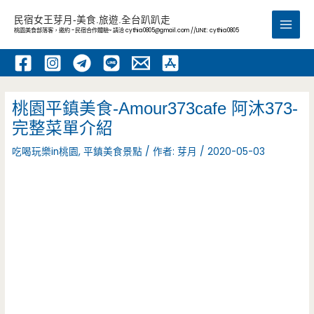
跳
民宿女王芽月-美食.旅遊.全台趴趴走
至
桃園美食部落客，邀約 -民宿合作體驗~ 請洽
cythia0805@gmail.com
//LINE: cythia0805
Main
主
要
Men
內
容
桃園平鎮美食-Amour373cafe 阿沐373-
完整菜單介紹
吃喝玩樂in桃園
,
平鎮美食景點
/ 作者:
芽月
/
2020-05-03