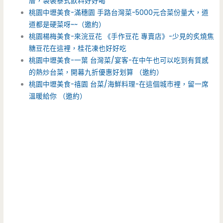
厝，袋裝泰式飲料好好喝
桃園中壢美食-滿穗園 手路台灣菜-5000元合菜份量大，道
道都是硬菜呀~~（邀約）
桃園楊梅美食-來浣豆花 《手作豆花 專賣店》-少見的炙燒焦
糖豆花在這裡，桂花凍也好好吃
桃園中壢美食-一葉 台灣菜/宴客-在中午也可以吃到有質感
的熱炒台菜，開幕九折優惠好划算 （邀約）
桃園中壢美食-禧園 台菜/海鮮料理-在這個城市裡，留一席
溫暖給你 （邀約）