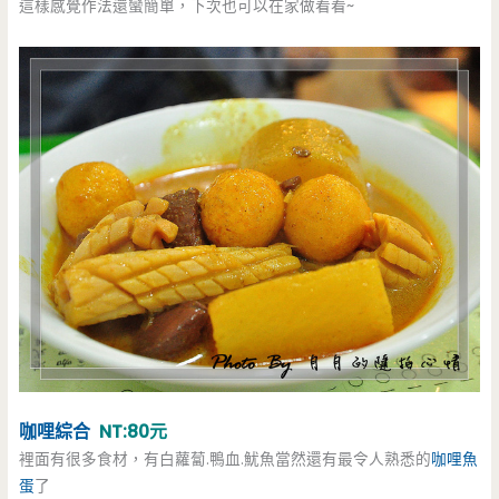
這樣感覺作法還蠻簡單，下次也可以在家做看看~
咖哩綜合
NT:80元
裡面有很多食材，有白蘿蔔.鴨血.魷魚當然還有最令人熟悉的
咖哩魚
蛋
了