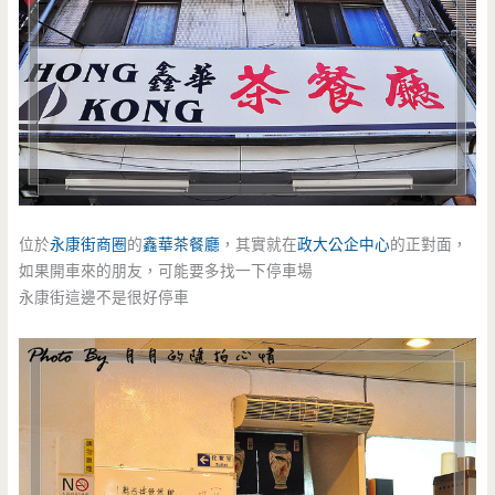
位於
永康街商圈
的
鑫華
茶餐廳
，其實就在
政大公企中心
的正對面，
如果開車來的朋友，可能要多找一下停車場
永康街這邊不是很好停車