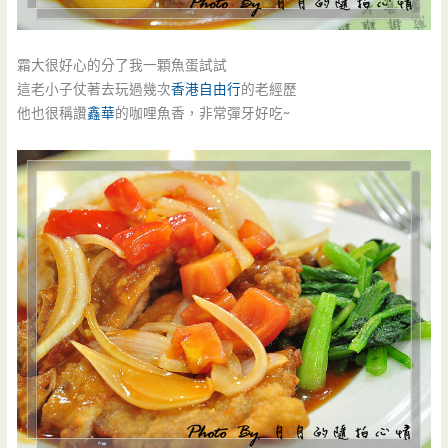
霜大很好心的分了我一顆魚蛋試試
這老小子仗著去玩過幾次
香港自由行
的老經歷
他也很稱讚
鑫華
的咖哩魚香，非常彈牙好吃~