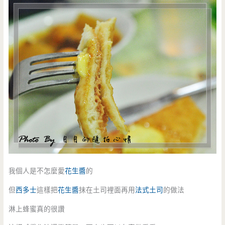
我個人是不怎麼愛
花生醬
的
但
西多士
這樣把
花生醬
抹在土司裡面再用
法式土司
的做法
淋上蜂蜜真的很讚