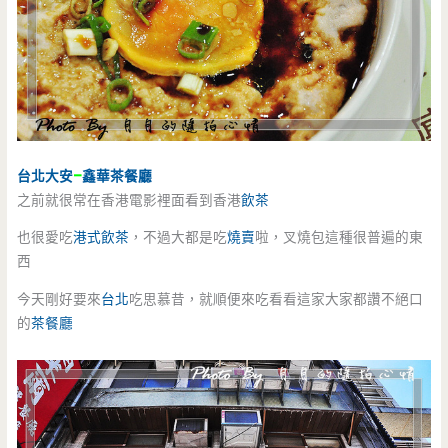
台北
大安
–
鑫華
茶餐廳
之前就很常在香港電影裡面看到香港
飲茶
也很愛吃
港式飲茶
，不過大都是吃
燒賣
啦，叉燒包這種很普遍的東
西
今天剛好要來
台北
吃思慕昔，就順便來吃看看這家大家都讚不絕口
的
茶餐廳