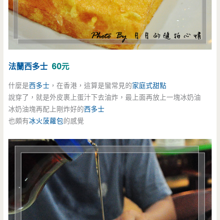
法蘭西多士
60元
什麼是
西多士
，在香港，這算是蠻常見的
家庭式甜點
說穿了，就是外皮裹上蛋汁下去油炸，最上面再放上一塊冰奶油
冰奶油塊再配上剛炸好的
西多士
也頗有
冰火菠蘿包
的感覺