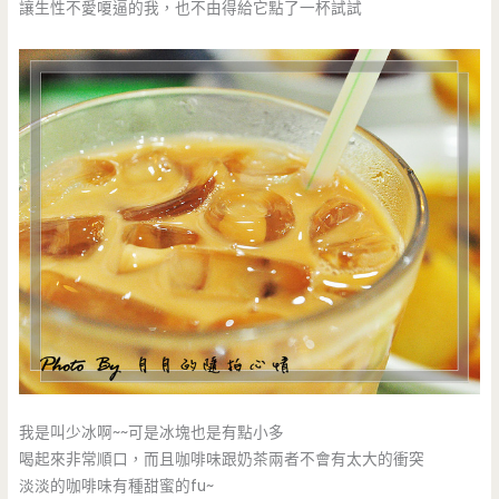
讓生性不愛嗄逼的我，也不由得給它點了一杯試試
我是叫少冰啊~~可是冰塊也是有點小多
喝起來非常順口，而且咖啡味跟奶茶兩者不會有太大的衝突
淡淡的咖啡味有種甜蜜的fu~