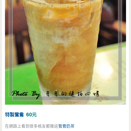
特製鴛鴦
60元
在網路上看到很多格友都推這
鴛鴦奶茶