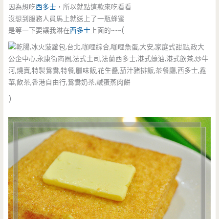
因為想吃
西多士
，所以就點這款來吃看看
沒想到服務人員馬上就送上了一瓶蜂蜜
是等一下要讓我淋在
西多士
上面的~~~(
)