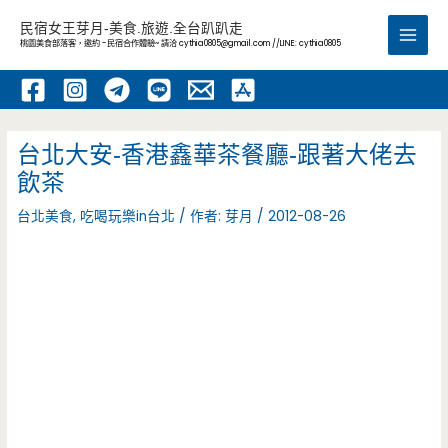
跳
民宿女王芽月-美食.旅遊.全台趴趴走
至
桃園美食部落客，邀約 -民宿合作體驗~ 請洽
cythia0805@gmail.com
//LINE: cythia0805
Main
主
要
Men
內
容
台北大安-香港鑫華茶餐廳-跟著大佬去
飲茶
台北美食
,
吃喝玩樂in台北
/ 作者:
芽月
/
2012-08-26