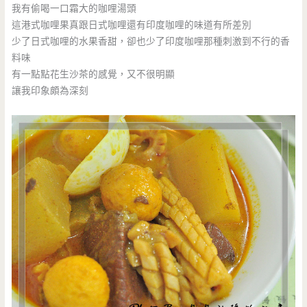
我有偷喝一口霜大的咖哩湯頭
這港式咖哩果真跟日式咖哩還有印度咖哩的味道有所差別
少了日式咖哩的水果香甜，卻也少了印度咖哩那種刺激到不行的香
料味
有一點點花生沙茶的感覺，又不很明顯
讓我印象頗為深刻