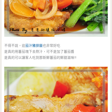
不得不說，這
茄汁豬排飯
也非常好吃
是真的用蕃茄塊下去熬汁，可不是加了蕃茄醬
是真的可以讓客人吃到那新鮮蕃茄的鮮甜滋味!!