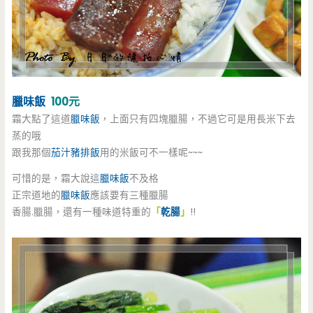
臘味飯
100元
霜大點了這道
臘味飯
，上面只有四塊臘腸，不過它可是用長米下去
蒸的哦
跟我那個
茄汁豬排飯
用的米飯可不一樣呢~~~
可惜的是，霜大說這
臘味飯
不及格
正宗道地的
臘味飯
應該要有三種臘腸
香腸.臘腸，還有一種味道特重的
「
乾腸
」
!!