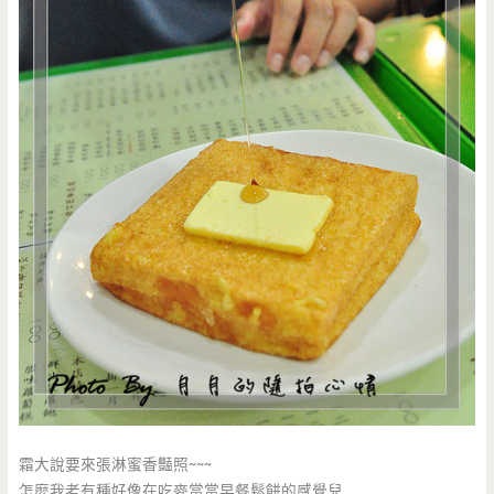
霜大說要來張淋蜜香豔照~~~
怎麼我老有種好像在吃麥當當早餐鬆餅的感覺兒…..