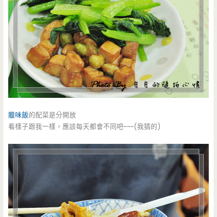
臘味飯
的配菜是分開放
看樣子跟我一樣，應該每天都會不同吧~~~(我猜的)