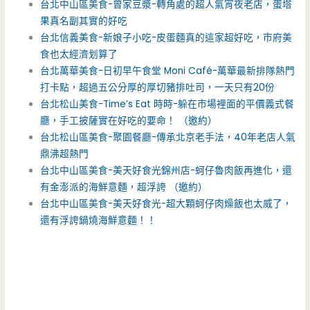
台北中山區美食-曾家豆漿-轉角處的超人氣宵夜老店，蛋塔
果真名副其實的好吃
台北信義美食-新娘子小吃-皮蛋麵真的這家超好吃，市府美
食也太經濟划算了
台北萬華美食-日初早午食堂 Moni Café-萬華最新排隊熱門
打卡點，超過五公分厚的厚切豬排吐司，一天只有20份
台北松山美食-Time’s Eat 時時-躲在市場裡面的平價義式餐
廳，手工披薩實在好吃的要命！ （邀約）
台北松山區美食-聚園餐廳-傳承北京老手法，40年老店人氣
鼎沸超熱門
台北中山區美食-美天好食光錦州店-蚵仔魯肉飯再進化，還
有金澎派的海鮮意麵，超浮誇 （邀約）
台北中山區美食-美天好食光-超大顆蚵仔肉燥飯也太威了，
還有浮誇鍋燒海鮮意麵！！