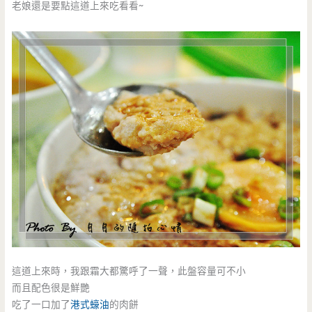
老娘還是要點這道上來吃看看~
這道上來時，我跟霜大都驚呼了一聲，此盤容量可不小
而且配色很是鮮艷
吃了一口加了
港式蠔油
的肉餅