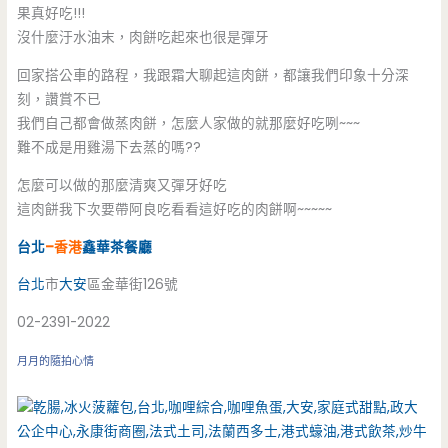
果真好吃!!!
沒什麼汙水油末，肉餅吃起來也很是彈牙
回家搭公車的路程，我跟霜大聊起這肉餅，都讓我們印象十分深
刻，讚賞不已
我們自己都會做蒸肉餅，怎麼人家做的就那麼好吃咧~~~
難不成是用雞湯下去蒸的嗎??
怎麼可以做的那麼清爽又彈牙好吃
這肉餅我下次要帶阿良吃看看這好吃的肉餅啊~~~~~
台北
–香港
鑫華
茶餐廳
台北
市
大安
區金華街126號
02-2391-2022
月月的隨拍心情