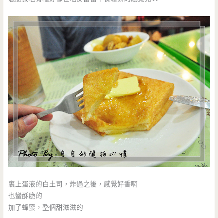
裹上蛋液的白土司，炸過之後，感覺好香啊
也蠻酥脆的
加了蜂蜜，整個甜滋滋的