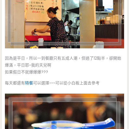
因為是平日，所以一到餐廳只有五成人潮，但過了12點半，卻開始
爆滿，平日耶~我的天兒啊
如果假日不就爆爆爆???
每天都還有
特餐
可以選擇~~~可以從小白板上面去參考