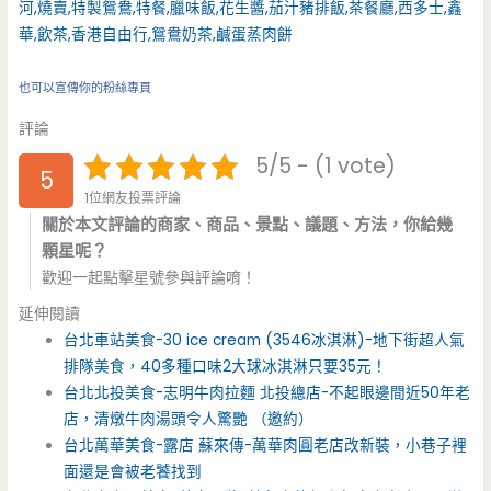
也可以宣傳你的粉絲專頁
評論
5/5 - (1 vote)
5
1位網友投票評論
關於本文評論的商家、商品、景點、議題、方法，你給幾
顆星呢？
歡迎一起點擊星號參與評論唷！
延伸閱讀
台北車站美食-30 ice cream (3546冰淇淋)-地下街超人氣
排隊美食，40多種口味2大球冰淇淋只要35元！
台北北投美食-志明牛肉拉麵 北投總店-不起眼邊間近50年老
店，清燉牛肉湯頭令人驚艷 （邀約）
台北萬華美食-露店 蘇來傳-萬華肉圓老店改新裝，小巷子裡
面還是會被老饕找到