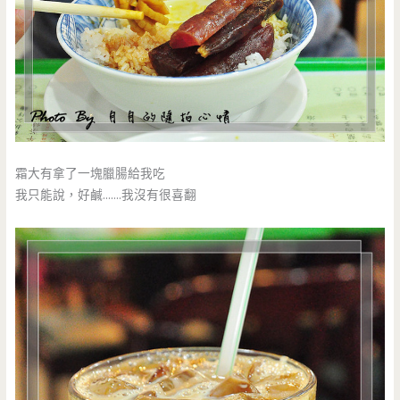
霜大有拿了一塊臘腸給我吃
我只能說，好鹹…….我沒有很喜翻