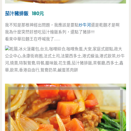
茄汁豬排飯
180元
我不知是那根神經出問題，我應該是要點
炒牛河
還是乾麵才是啊
我為什麼突然好想吃茄汁燴飯系列，還點了豬排!!!
看來中華拉麵王在呼喊我了…….