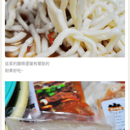
這家的麵條還蠻有嚼勁的
耐煮好吃~