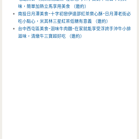
味，簡單加熱立馬享用美食 （邀約）
南投日月潭美食-十字初戀伊達邵紅茶樂心酥-日月潭老街必
吃小點心，米其林三星紅茶低糖有意義 （邀約）
台中西屯區美食-洄味牛肉麵-在家就能享受浮誇手沖牛小排
滋味，清燉牛三寶超好吃 （邀約）