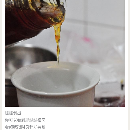
緩緩倒出
你可以看到那絲絲桔肉
看的我跟阿良都好興奮