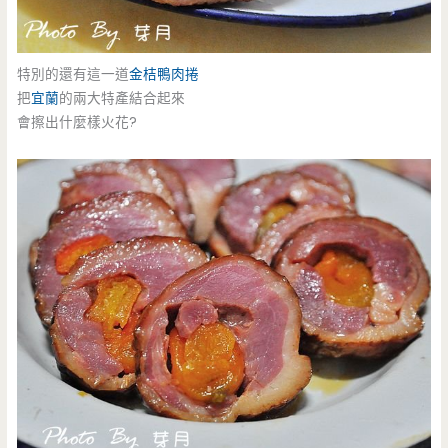
特別的還有這一道
金桔鴨肉捲
把
宜蘭
的兩大特產結合起來
會擦出什麼樣火花?