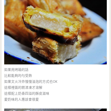
如果用烤箱的話
比較能夠均勻受熱
如果文火冷炸慢慢油泡的方式也OK
這樣裡面的糕渣凍才溶解
這樣配上奶香四溢的酥皮滋味
愛奶味的人應該會很愛