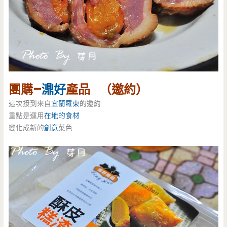
團購–
濎好
產品 （邀約）
這次接到來自
宜蘭
羅東
的邀約
重點是運用
在地的食材
變化成新的
創意
菜色