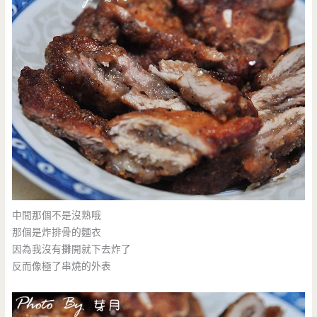
中間那個不是沒熟哦
那個是炸排骨的麵衣
因為我沒有攤開就下去炸了
反而像極了串燒的外表