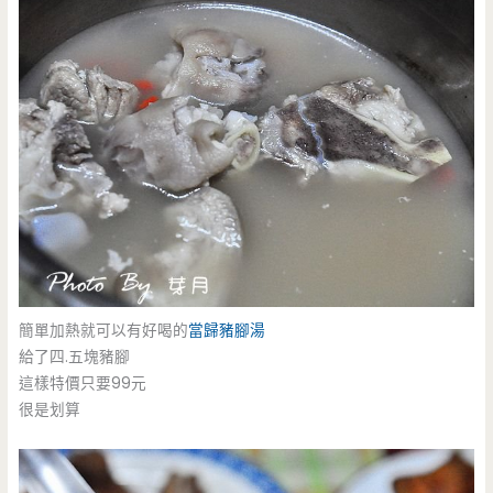
簡單加熱就可以有好喝的
當歸豬腳湯
給了四.五塊豬腳
這樣特價只要99元
很是划算