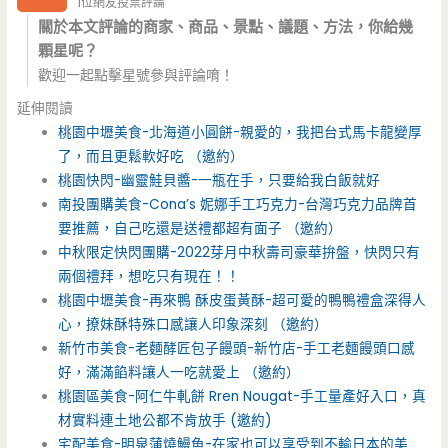
1位網友投票評論
關於本文評論的商家、商品、景點、議題、方法，你給幾
顆星呢？
歡迎一起點擊星號參與評論唷！
延伸閱讀
桃園中壢美食-北海道小圓餅-親愛的，我把台式馬卡龍變厚
了，而且更鬆軟好吃 （邀約）
桃園快閃-幽靈鮭貝醬-一瓶在手，只要給我白飯就好
南投團購美食-Cona’s 妮娜手工巧克力-台灣巧克力品牌首
要推薦，自己吃還是送禮都超有面子 （邀約）
中秋限定快閃團購-2022芽月中秋壽司豪華拚盤，快閃只有
兩個禮拜，想吃只有現在！！
桃園中壢美食-再來鴨 酥皮蛋黃酥-超可愛的鴨鴨禮盒深得人
心，撩妹酥特殊口感讓人印象深刻 （邀約）
新竹市美食-老麵酵匠包子饅頭-新竹店-手工老麵饅頭口感
好，滿滿餡料讓人一吃就愛上 （邀約）
桃園區美食-阿仁牛軋餅 Rren Nougat-手工量產好入口，真
材實料連土地公都不肯放手 (邀約)
宅配美食-明泉蒲燒鰻魚-在家也可以享受到不輸日本的美