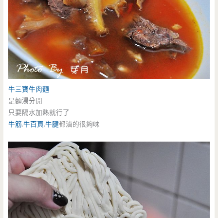
牛三寶牛肉麵
是麵湯分開
只要隔水加熱就行了
牛筋
.
牛百頁
.
牛腱
都滷的很夠味