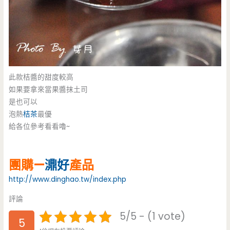
此款桔醬的甜度較高
如果要拿來當果醬抹土司
是也可以
泡熱
桔茶
最優
給各位參考看看嚕~
團購—
濎好
產品
http://www.dinghao.tw/index.php
評論
5/5 - (1 vote)
5