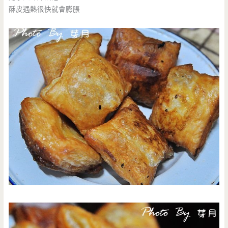
酥皮遇熱很快就會膨脹