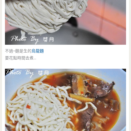
不過~麵是生的
烏龍麵
要花點時間去煮…