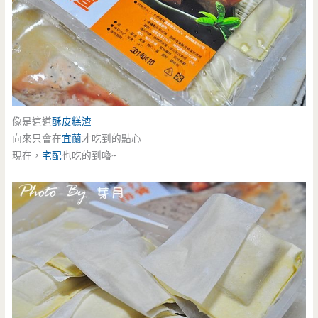
像是這道
酥皮糕渣
向來只會在
宜蘭
才吃到的點心
現在，
宅配
也吃的到嚕~