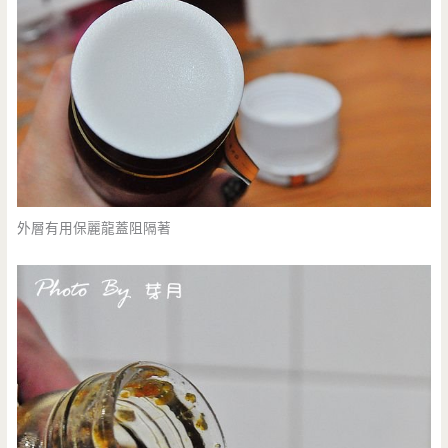
外層有用保麗龍蓋阻隔著