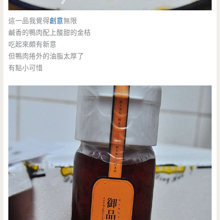
這一品我覺得
創意
無限
鹹香的鴨肉配上酸甜的金桔
吃起來頗有新意
但鴨肉捲外的油脂太厚了
有點小可惜