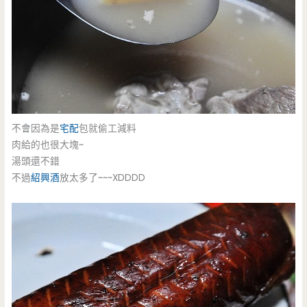
不會因為是
宅配
包就偷工減料
肉給的也很大塊~
湯頭還不錯
不過
紹興酒
放太多了~~~XDDDD