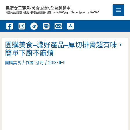
跳
民宿女王芽月-美食.旅遊.全台趴趴走
至
桃園美食部落客，邀約 -民宿合作體驗~ 請洽
cythia0805@gmail.com
//LINE: cythia0805
Main
主
要
Men
內
容
團購美食–濎好產品–厚切排骨超有味，
簡單下廚不麻煩
團購美食
/ 作者:
芽月
/
2013-11-11