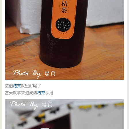
這個
桔茶
就蠻好喝了
當天就拿來泡成熱
桔茶
享用