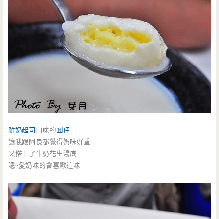
鮮奶起司
口味的
圓仔
讓我跟阿良都覺得奶味好重
又搭上了牛奶花生湯底
嗯~愛奶味的會喜歡這味