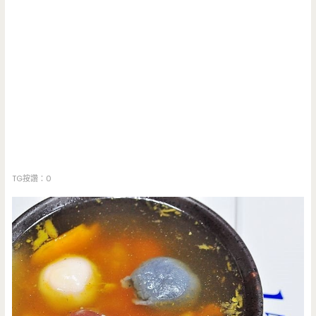
TG按讚：0