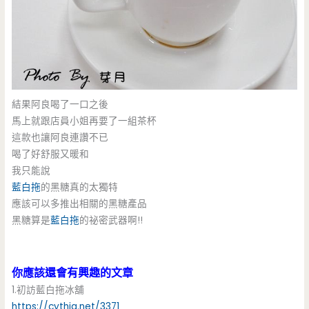
結果阿良喝了一口之後
馬上就跟店員小姐再要了一組茶杯
這款也讓阿良連讚不已
喝了好舒服又暖和
我只能說
藍白拖
的黑糖真的太獨特
應該可以多推出相關的黑糖產品
黑糖算是
藍白拖
的祕密武器啊!!
你應該還會有興趣的文章
1.初訪藍白拖冰舖
https://cythia.net/3371