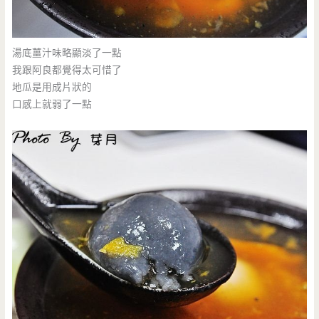
湯底薑汁味略顯淡了一點
我跟阿良都覺得太可惜了
地瓜是用成片狀的
口感上就弱了一點