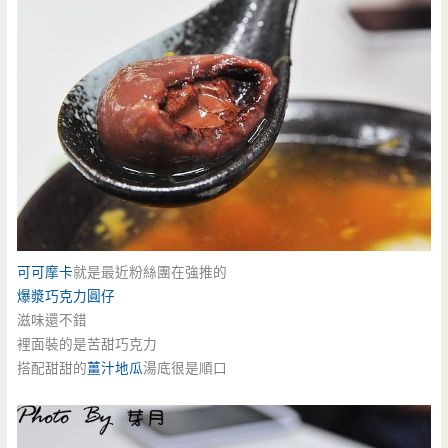
可可摩卡
就是最近粉絲團在強推的
爆漿巧克力圓仔
滋味還不錯
裡面裝的是苦甜巧克力
搭配甜甜的
薑汁地瓜
湯底很是順口