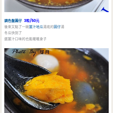
調色盤圓仔
3粒/50元
後來又點了一碗
薑汁地瓜
湯底的
圓仔
湯
冬瓜快到了
選薑汁口味的也能暖暖身子