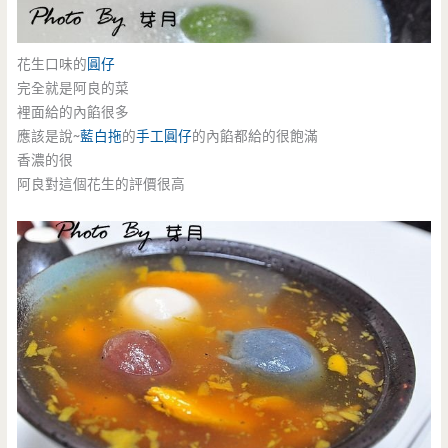
花生口味的
圓仔
完全就是阿良的菜
裡面給的內餡很多
應該是說~
藍白拖
的
手工圓仔
的內餡都給的很飽滿
香濃的很
阿良對這個花生的評價很高