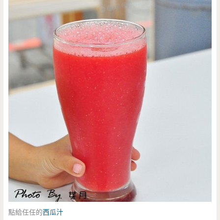
點給任任的
西瓜汁