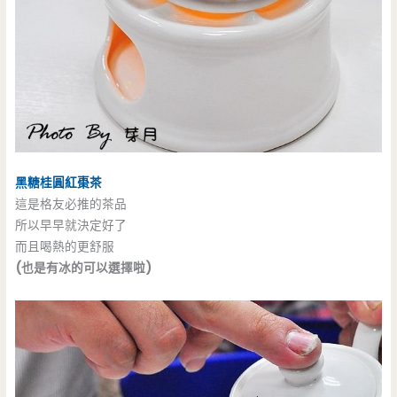
黑糖桂圓紅棗茶
這是格友必推的茶品
所以早早就決定好了
而且喝熱的更舒服
(也是有冰的可以選擇啦)