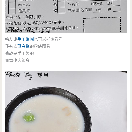
格友說
手工湯圓
也可以考慮看看
我有去
藍白拖
的粉絲團看
據說是手工製的
個頭也大很多