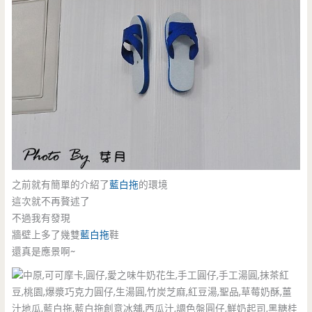
之前就有簡單的介紹了
藍白拖
的環境
這次就不再贅述了
不過我有發現
牆壁上多了幾雙
藍白拖
鞋
還真是應景啊~