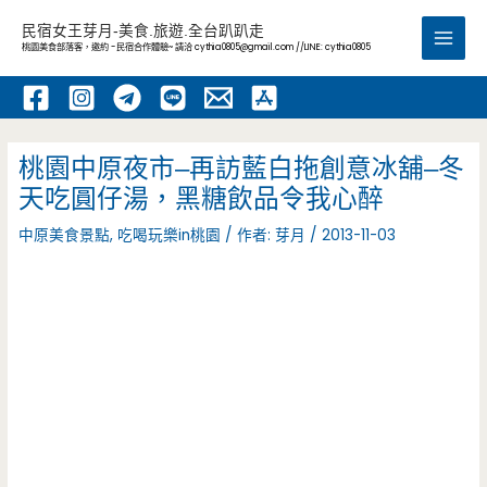
跳
民宿女王芽月-美食.旅遊.全台趴趴走
至
桃園美食部落客，邀約 -民宿合作體驗~ 請洽
cythia0805@gmail.com
//LINE: cythia0805
Main
主
要
Men
內
容
桃園中原夜市–再訪藍白拖創意冰舖–冬
天吃圓仔湯，黑糖飲品令我心醉
中原美食景點
,
吃喝玩樂in桃園
/ 作者:
芽月
/
2013-11-03