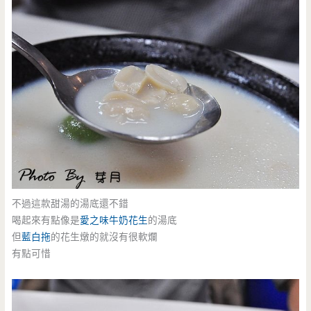
不過這款甜湯的湯底還不錯
喝起來有點像是
愛之味牛奶花生
的湯底
但
藍白拖
的花生燉的就沒有很軟爛
有點可惜