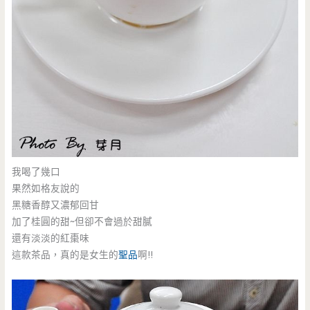
我喝了幾口
果然如格友說的
黑糖香醇又濃郁回甘
加了桂圓的甜~但卻不會過於甜膩
還有淡淡的紅棗味
這款茶品，真的是女生的
聖品
啊!!