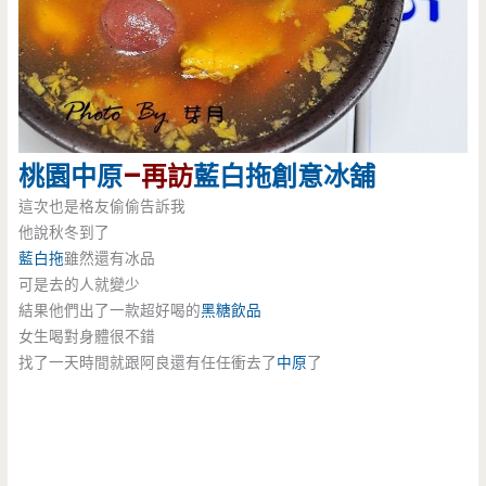
桃園
中原
–再訪
藍白拖創意冰舖
這次也是格友偷偷告訴我
他說秋冬到了
藍白拖
雖然還有冰品
可是去的人就變少
結果他們出了一款超好喝的
黑糖飲品
女生喝對身體很不錯
找了一天時間就跟阿良還有任任衝去了
中原
了