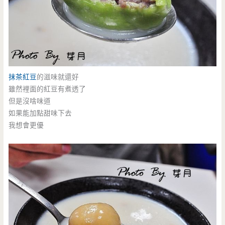
抹茶紅豆
的滋味就還好
雖然裡面的紅豆有煮透了
但是沒啥味道
如果能加點甜味下去
我想會更優