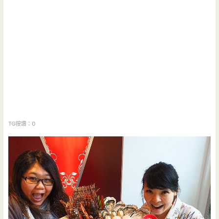
TG按讚：0