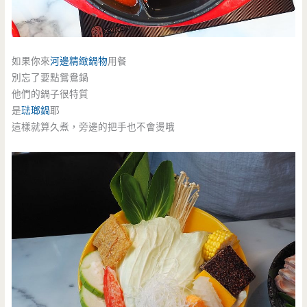
如果你來
河邊精緻鍋物
用餐
別忘了要點鴛鴦鍋
他們的鍋子很特質
是
琺瑯鍋
耶
這樣就算久煮，旁邊的把手也不會燙哦