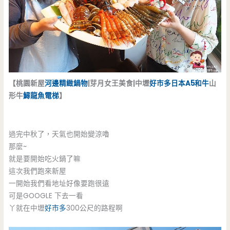
【桃園新屋
河邊精緻鍋物
|芽月女王美食|中壢
好市多
日本A5和牛
山
形牛
鱘龍魚
電梯
】
過完中秋了，天氣也開始變涼嚕
那麼~
就是要開始吃火鍋了嘛
這次我們跑來新屋
一開始我們看地址好像要跑很遠
可是GOOGLE 下去一看
丫就在中壢
好市多
300公尺的路程啊