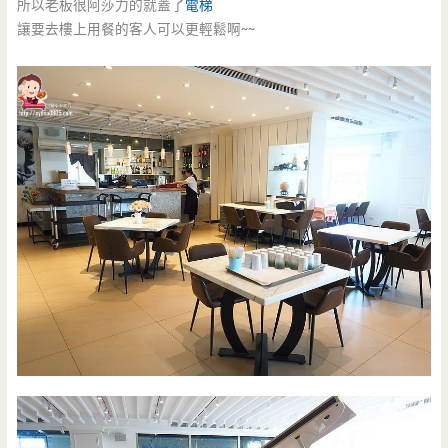
所以老板很阿莎力的就蓋了
電梯
讓要去樓上用餐的客人可以更輕鬆啊~~