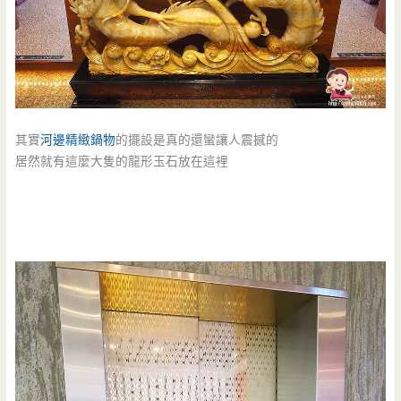
其實
河邊精緻鍋物
的擺設是真的還蠻讓人震撼的
居然就有這麼大隻的龍形玉石放在這裡