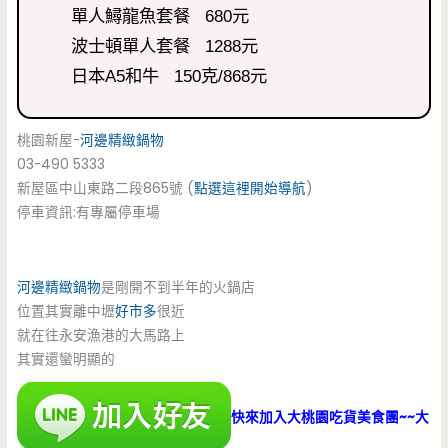
單人鱘龍魚套餐 680元
波士頓單人套餐 1288元
日本A5和牛 150克/868元
桃園新屋-
河邊精緻鍋物
03-490 5333
新屋區中山東路二段865號 (
點選這裡開始導航
)
停車資訊:有專屬停車場
河邊精緻鍋物
是剛開不到半年的火鍋店
位置其實離中壢
好市多
很近
就在往永安漁港的大馬路上
其實還蠻明顯的
快來加入大桃園吃貨美食團~~大