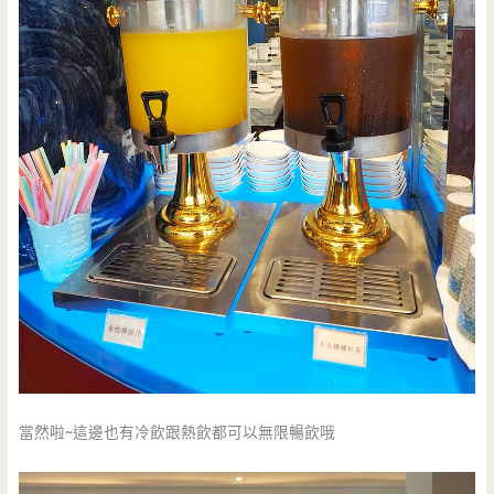
當然啦~這邊也有冷飲跟熱飲都可以無限暢飲哦