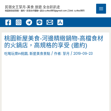
跳
民宿女王芽月-美食.旅遊.全台趴趴走
至
桃園美食部落客，邀約 -民宿合作體驗~ 請洽
cythia0805@gmail.com
//LINE: cythia0805
Main
主
要
Men
內
容
桃園新屋美食-河邊精緻鍋物-高檔食材
的火鍋店，高規格的享受 (邀約)
吃喝玩樂in桃園
,
新屋美食景點
/ 作者:
芽月
/
2019-09-23