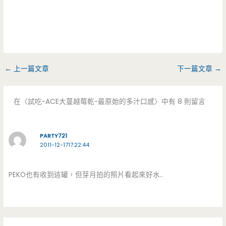
←
上一篇文章
下一篇文章
→
在〈試吃-ACE大蔓越莓乾-最原始的多汁口感〉中有 8 則留言
PARTY721
2011-12-1717:22:44
PEKO也有收到這罐，但芽月拍的照片看起來好水..