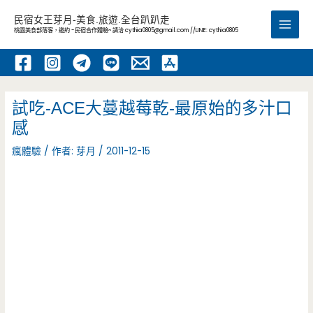
跳
民宿女王芽月-美食.旅遊.全台趴趴走
至
桃園美食部落客，邀約 -民宿合作體驗~ 請洽
cythia0805@gmail.com
//LINE: cythia0805
Main
主
要
Men
內
容
試吃-ACE大蔓越莓乾-最原始的多汁口
感
瘋體驗
/ 作者:
芽月
/
2011-12-15