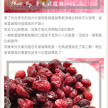
拿了任任常吃的加州大葡萄乾跟蔓越莓乾來做比較就可以發現，這
款蔓越莓的個頭真的不算小
而且又比較飽滿，這樣才能吃到帶點Q度的果肉
一開始蔓越莓那較酸的口感並不受到小人的喜愛，沒辦法，葡萄乾
比較甜咩~
但後來任任看到我在吃蔓越莓乾後，也再度嘗試吃了兩三顆，現在
就會跟我討著要吃這多汁的蔓越莓乾了~