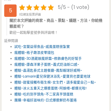
5/5 - (1 vote)
5
1位網友投票評論
關於本文評論的商家、商品、景點、議題、方法，你給幾
顆星呢？
歡迎一起點擊星號參與評論唷！
延伸閱讀
試吃-宜蘭益得食品-戚風蛋糕很紮實
瘋體驗-格子趣漆皮零錢包
瘋體驗-3D酒葳娘魔妍霜–修飾膚色的好幫手
瘋體驗-康森洋果子蛋糕–義式奶油新口感~
體驗-晶湯匙泰式主題餐廳-鳳梨蝦球好威啊~
體驗-Lamarin愛兒保健沐浴乳–愛寶貝也要愛地球
體驗-甜蜜接觸布衛生棉-女生們，請多寵愛自己一點~
體驗-冰火五重天之爆漿蛋糕-阿娘喂~都爆光啦!
體驗-吃的到芋頭角-不二家真芋頭蛋糕
團購-幸福好滋味的-日式爆漿鮮奶布蕾捲