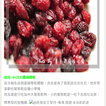
試吃-ACE大蔓越莓乾
這次報名這個蔓越莓乾體驗，完全是為了我家這位任任兄，他非常
喜歡吃葡萄乾這種小零嘴
而且還是只吃加州大葡萄乾咧，小的葡萄乾是一吃下去就吐出來，
標準型的歪嘴雞…