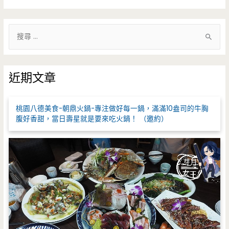
搜
尋
關
鍵
近期文章
字
:
桃園八德美食-朝鼎火鍋-專注做好每一鍋，滿滿10盎司的牛胸
腹好香甜，當日壽星就是要來吃火鍋！ （邀約）