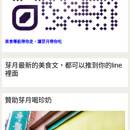
美食導航帶你走，讓芽月帶你吃
芽月最新的美食文，都可以推到你的line
裡面
贊助芽月喝珍奶