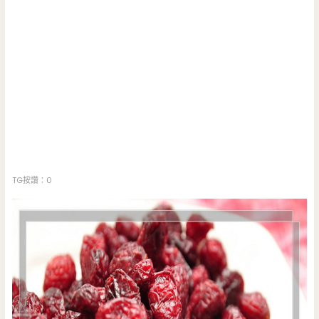
TG按讚：0