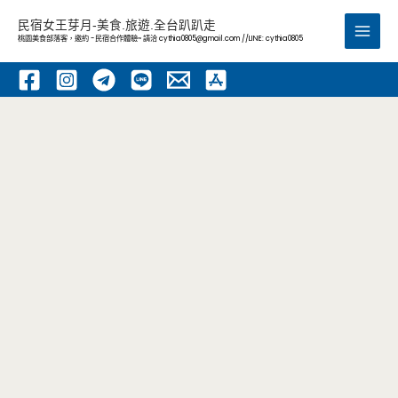
跳
民宿女王芽月-美食.旅遊.全台趴趴走
至
桃園美食部落客，邀約 -民宿合作體驗~ 請洽
cythia0805@gmail.com
//LINE: cythia0805
Main
主
要
Men
內
容