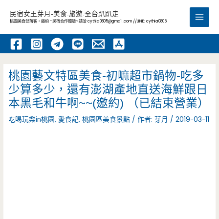
跳
民宿女王芽月-美食.旅遊.全台趴趴走
至
桃園美食部落客，邀約 -民宿合作體驗~ 請洽
cythia0805@gmail.com
//LINE: cythia0805
Main
主
要
Men
內
容
桃園藝文特區美食-初嘛超市鍋物-吃多
少算多少，還有澎湖產地直送海鮮跟日
本黑毛和牛啊~~(邀約) （已結束營業）
吃喝玩樂in桃園
,
愛食記
,
桃園區美食景點
/ 作者:
芽月
/
2019-03-11