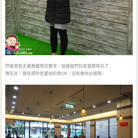
然後某對夫妻應觀眾的要求，就被我們拉來當模特兒了
陳先生，我有把你老婆拍的很OK，沒有像你出槌哦~