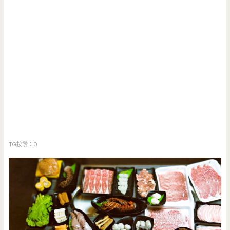
TG按讚：0