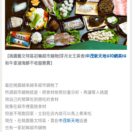
【桃園藝文特區初嘛超市鍋物|芽月女王美食|
中茂新天地
G10
網美
IG
和牛澎湖海鮮不收服務費】
最近桃園越來越多超市鍋物了
所謂超市鍋物就是，把食材依照份量分好，再讓客人挑選
用自己的預算吃到想吃的食材
就像在超市裡面挑食材
但是不用跑回家，立刻在店內就可以馬上煮來吃
現在，在桃園藝文特區，靠近
中茂新天地
這邊
也有一家初嘛超市鍋物