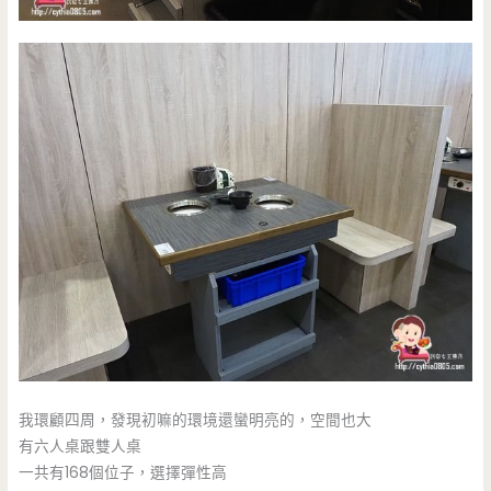
我環顧四周，發現初嘛的環境還蠻明亮的，空間也大
有六人桌跟雙人桌
一共有168個位子，選擇彈性高