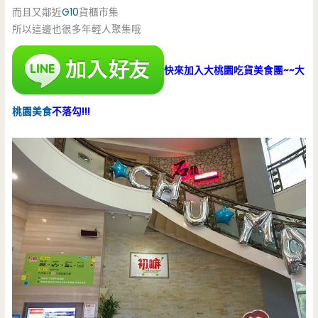
而且又鄰近
G10
貨櫃市集
所以這邊也很多年輕人聚集哦
快來加入大桃園吃貨美食團~~大
桃園美食
不落勾!!!