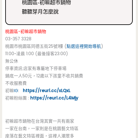
桃園區-初嘛超市鍋物
聽聽芽月怎麼說
桃園區-初嘛超市鍋物
03-357 3328
桃園市桃園區同德五街25號1樓 (
點選這裡開始導航
)
11:00~凌晨 1:00 (最後接客23:00)
無公休
停車資訊:店家有專屬地下停車場
鍋底一人50元，12歲以下孩童不收共鍋費
不收服務費
初嘛
IG
:
https://reurl.cc/xLQxL
初嘛粉絲團 :
https://reurl.cc/L4Mjy
初嘛超市鍋物在台灣其實一共有兩家
一家在台南，一家則是在桃園藝文特區
座落在藝文特區裡面，這裡人潮眾多