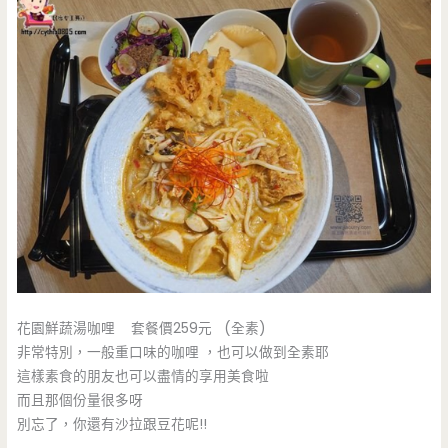
花園鮮蔬湯咖哩 套餐價259元 (全素)
非常特別，一般重口味的咖哩 ，也可以做到全素耶
這樣素食的朋友也可以盡情的享用美食啦
而且那個份量很多呀
別忘了，你還有沙拉跟豆花呢!!