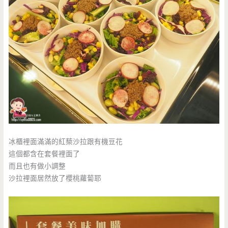
冰櫃裡面滿滿的紅蔾沙拉跟有機豆花
這個都含在套餐裡面了
而且也有做小調整
沙拉裡面居然放了櫻桃蘿蔔耶