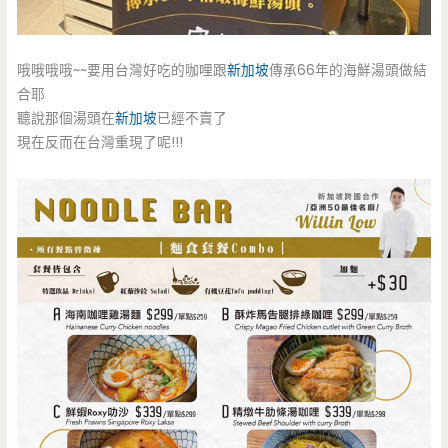
哦哦哦哦~~要用台灣好吃的咖哩跟
新加坡
傳承66年的海鮮湯頭做結
合耶
聽說那個湯頭在
新加坡
已經不賣了
現在反而在台灣重現了呢!!!