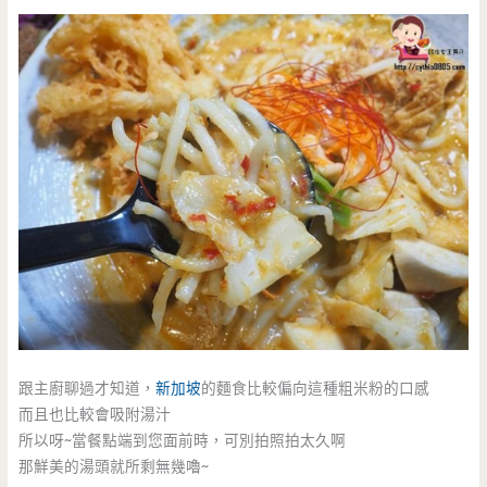
跟主廚聊過才知道，
新加坡
的麵食比較偏向這種粗米粉的口感
而且也比較會吸附湯汁
所以呀~當餐點端到您面前時，可別拍照拍太久啊
那鮮美的湯頭就所剩無幾嚕~