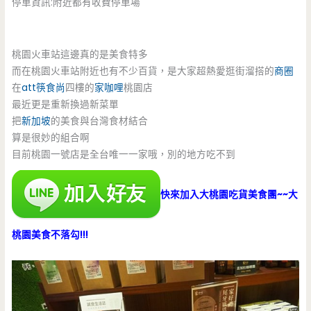
停車資訊:附近都有收費停車場
桃園火車站這邊真的是美食特多
而在桃園火車站附近也有不少百貨，是大家超熱愛逛街溜搭的
商圈
在
att筷食尚
四樓的
家咖哩
桃園店
最近更是重新換過新菜單
把
新加坡
的美食與台灣食材結合
算是很妙的組合啊
目前桃園一號店是全台唯一一家哦，別的地方吃不到
快來加入大桃園吃貨美食團~~大
桃園美食不落勾!!!