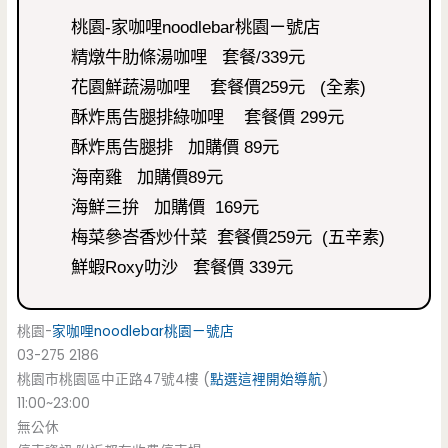
桃園-家咖哩noodlebar桃園ㄧ號店
精燉牛肋條湯咖哩 套餐/339元
花園鮮蔬湯咖哩 套餐價259元 (全素)
酥炸馬告腿排綠咖哩 套餐價 299元
酥炸馬告腿排 加購價 89元
海南雞 加購價89元
海鮮三拚 加購價 169元
梅菜參峇香炒什菜 套餐價259元 (五辛素)
鮮蝦Roxy叻沙 套餐價 339元
桃園-
家咖哩noodlebar桃園ㄧ號店
03-275 2186
桃園市桃園區中正路47號4樓 (
點選這裡開始導航
)
11:00~23:00
無公休