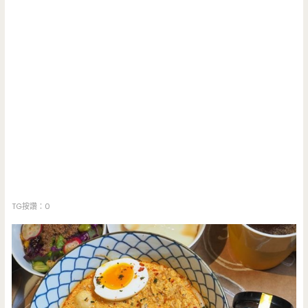
TG按讚：0