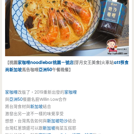
【桃園
家咖哩noodlebar桃園ㄧ號店
|芽月女王美食|火車站
att筷食
尚
新加坡
馬告咖哩
亞洲50
午餐晚餐】
家咖哩
改版了，2019重新出發的
家咖哩
與
亞洲50
餐廳名廚Willin Low合作
將台灣食材與
新加坡
結合
激發出另一波不一樣的味覺享受
想想，台灣馬告如何與
新加坡
叻沙
結合
台灣紅蔥頭還可以跟
新加坡
梅菜互搭耶