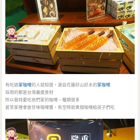
有吃過
家咖哩
的人就知道，源自花蓮好山好水的
家咖哩
採用的都是台灣嚴選食材
所以我特愛吃他們家的咖哩，種類很多
甚至家裡會放甘味咖哩醬，有空時就煮個咖哩給孩子們吃