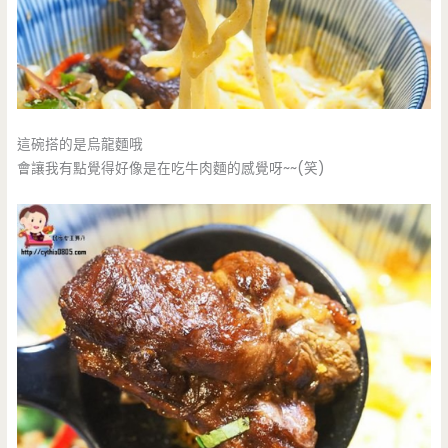
這碗搭的是烏龍麵哦
會讓我有點覺得好像是在吃牛肉麵的感覺呀~~(笑)