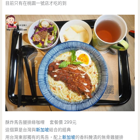
目前只有在桃園一號店才吃的到
酥炸馬告腿排綠咖哩 套餐價 299元
這個算是台灣與
新加坡
結合的經典
用台灣東部獨有的馬告，配上
新加坡
的香料醃漬的無骨雞腿排