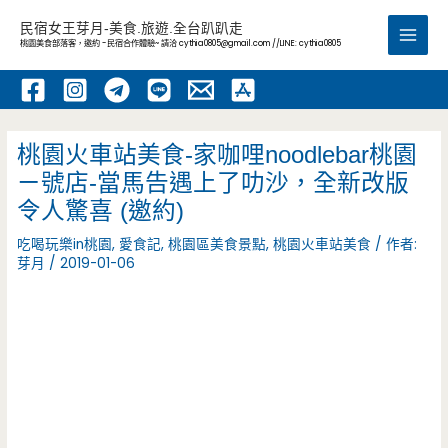
跳
民宿女王芽月-美食.旅遊.全台趴趴走
至
桃園美食部落客，邀約 -民宿合作體驗~ 請洽
cythia0805@gmail.com
//LINE: cythia0805
Main
主
要
Men
內
容
桃園火車站美食-家咖哩noodlebar桃園
ㄧ號店-當馬告遇上了叻沙，全新改版
令人驚喜 (邀約)
吃喝玩樂in桃園
,
愛食記
,
桃園區美食景點
,
桃園火車站美食
/ 作者:
芽月
/
2019-01-06