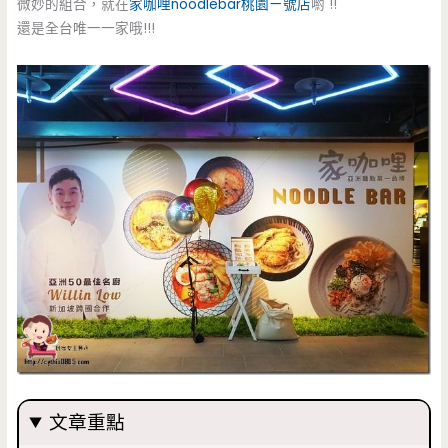
微妙的組合，就在
家咖哩noodlebar桃園ㄧ號店
喲 !!
還是全台唯一一家哦!!!
文章重點