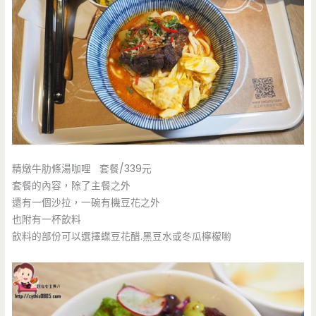
精燉牛肋條湯咖哩 套餐/339元
套餐的內容，除了主餐之外
還有一個沙拉，一碗有機豆花之外
也附有一杯飲料
飲料的部份可以選擇蝶豆花醋.黑豆水或冬瓜檸檬喲