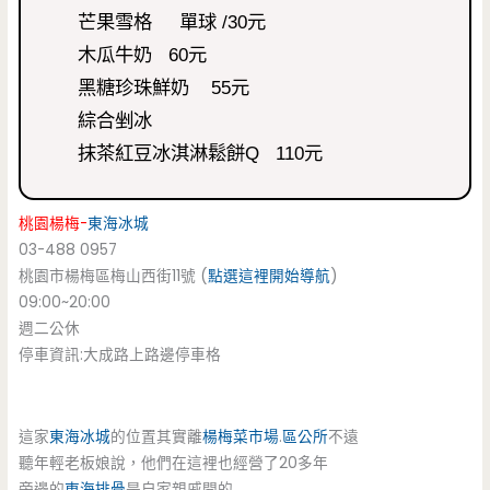
芒果雪格 單球 /30元
木瓜牛奶 60元
黑糖珍珠鮮奶 55元
綜合剉冰
抹茶紅豆冰淇淋鬆餅Q 110元
桃園楊梅-
東海冰城
03-488 0957
桃園市楊梅區梅山西街11號 (
點選這裡開始導航
)
09:00~20:00
週二公休
停車資訊:大成路上路邊停車格
這家
東海冰城
的位置其實離
楊梅菜市場
.
區公所
不遠
聽年輕老板娘說，他們在這裡也經營了20多年
旁邊的
東海排骨
是自家親戚開的