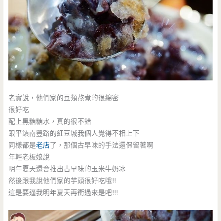
老實說，他們家的豆類熬煮的很綿密
很好吃
配上黑糖糖水，真的很不錯
跟平鎮南豐路的紅豆城我個人覺得不相上下
同樣都是
老店
了，那個古早味的手法還保留著啊
年輕老板娘說
明年夏天還會推出古早味的玉米牛奶冰
然後跟我說他們家的芋頭很好吃哦!!
這是要逼我明年夏天再衝過來是吧!!!