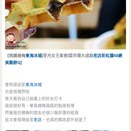
【桃園楊梅
東海冰城
|芽月女王美食|菜市場大成路
老店
彩虹牆
IG
網
美
鬆餅Q
】
會知道這家
東海冰城
也是很偶然啦
某天看到自己臉書上的好友打卡
我就很好奇，畢竟楊梅我踩的點很有限
然後我住楊梅的朋友也很少報好康的給我
這次會發現這家
老店
，也真的頗為意外就是了