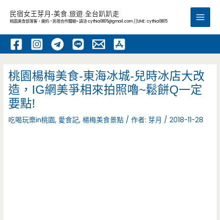
跳
民宿女王芽月-美食.旅遊.全台趴趴走
至
桃園美食部落客，邀約 -民宿合作體驗~ 請洽
cythia0805@gmail.com
//LINE: cythia0805
Main
主
要
Men
內
容
桃園楊梅美食-東海冰城-兒時冰店大改
造，IG網美爭相來拍照嚕~鬆餅Q一定
要點!
吃喝玩樂in桃園
,
愛食記
,
楊梅美食景點
/ 作者:
芽月
/
2018-11-28