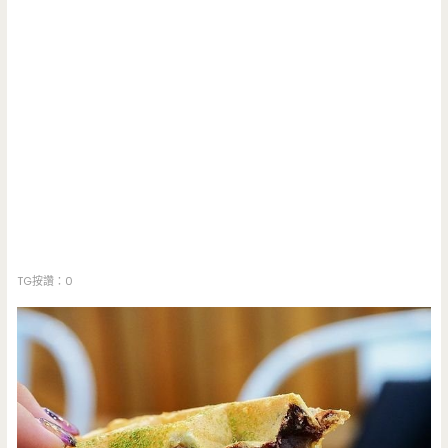
TG按讚：0