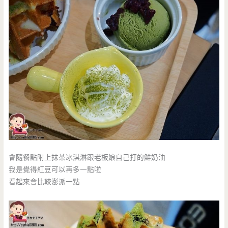
會隨餐點附上抹茶冰淇淋跟老板娘自己打的鮮奶油
我是覺得紅豆可以再多一點啦
看起來會比較澎派一點