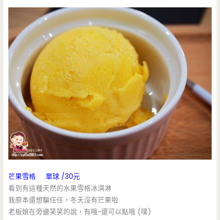
芒果雪格 單球 /30元
看到有這種天然的水果雪格冰淇淋
我原本還想騙任任，冬天沒有芒果啦
老板娘在旁邊笑笑的說，有哦~還可以點哦 (噗)