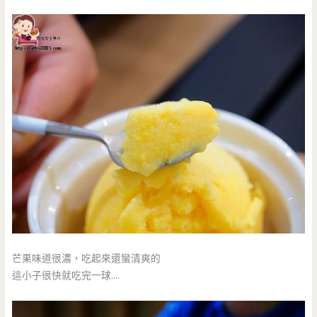
芒果味道很濃，吃起來還蠻清爽的
這小子很快就吃完一球….