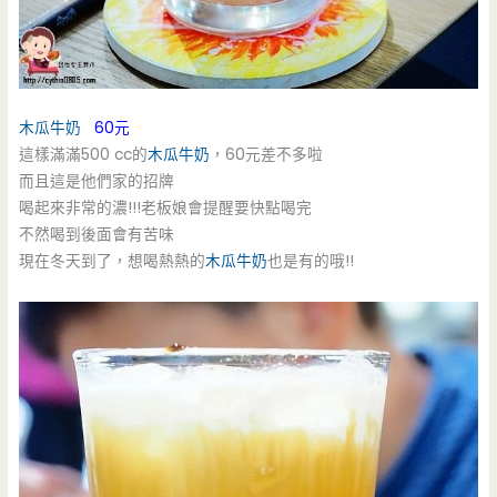
木瓜牛奶
60元
這樣滿滿500 cc的
木瓜牛奶
，60元差不多啦
而且這是他們家的招牌
喝起來非常的濃!!!老板娘會提醒要快點喝完
不然喝到後面會有苦味
現在冬天到了，想喝熱熱的
木瓜牛奶
也是有的哦!!