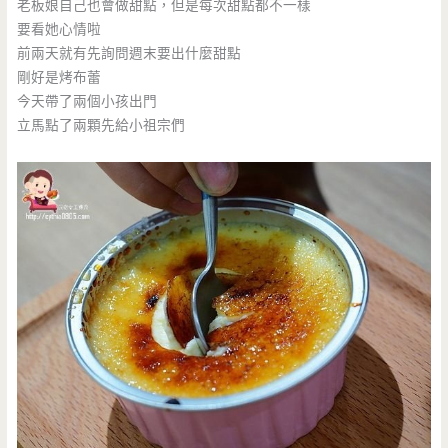
老板娘自己也會做甜點，但是每次甜點都不一樣
要看她心情啦
前兩天就有先詢問週末要出什麼甜點
剛好是烤布蕾
今天帶了兩個小孩出門
立馬點了兩顆先給小祖宗們