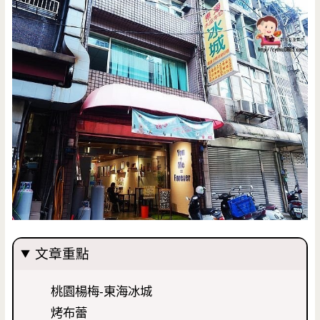
文章重點
桃園楊梅-東海冰城
烤布蕾