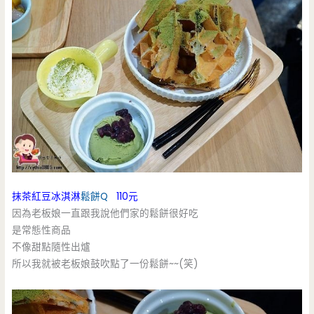
抹茶紅豆冰淇淋
鬆餅Q
110元
因為老板娘一直跟我說他們家的鬆餅很好吃
是常態性商品
不像甜點隨性出爐
所以我就被老板娘鼓吹點了一份鬆餅~~(笑)