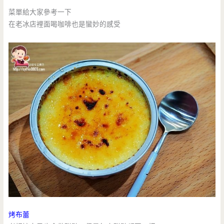
菜單給大家參考一下
在老冰店裡面喝咖啡也是蠻妙的感受
烤布蕾