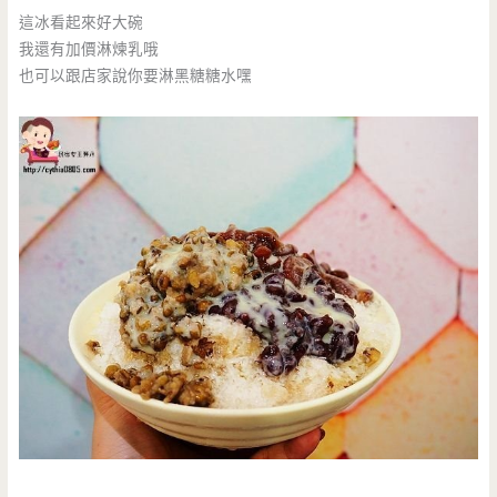
這冰看起來好大碗
我還有加價淋煉乳哦
也可以跟店家說你要淋黑糖糖水嘿