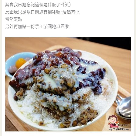
其實我已經忘記這個是什麼了~(笑)
反正我只是隨口問還有剉冰嗎~居然有耶
當然要點
另外再加點一份手工芋圓地瓜圓啦