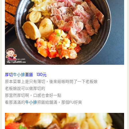
厚切
牛小排
蓋飯 130元
原本菜單上是只有薄切，後來結帳時問了一下老板娘
老板娘說可以做厚切的
那當然厚切啊，口感也會好一點
看那滿滿的
牛小排
把飯給舖滿，那個FU好爽