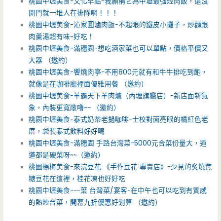
桃園中壢美食-文化早點-我願稱它為中壢最強焢肉飯，還沒
開門就一堆人在排隊啊！！！
桃園中壢美食-沁家圓滷肉飯-不起眼的鐵皮小攤子，炒麵跟
肉羹湯超有味~好吃！
桃園中壢美食-滿穗園-想吃酒家菜也可以單點，價格平價又
大器 （邀約）
桃園中壢美食-饗燒肉亭-不用800元就有和牛牛排吃到飽，
就像是在咖啡廳裡面優雅用餐 （邀約）
桃園中壢美食-羊霸天下羊肉爐（內壢旗艦店）-新店面新氣
象，內裝更寬敞嚕~~ （邀約）
桃園中壢美食-泰式奶茶老撾咖啡-士校對面亮眼的橘紅色老
厝，袋裝泰式飲料好好喝
桃園中壢美食-滿穗園 手路台灣菜-5000元合菜份量大，道
道都是硬菜呀~~（邀約）
桃園楊梅美食-來浣豆花 《手作豆花 專賣店》-少見的炙燒焦
糖豆花在這裡，桂花凍也好好吃
桃園中壢美食-一葉 台灣菜/宴客-在中午也可以吃到有質感
的熱炒台菜，開幕九折優惠好划算 （邀約）