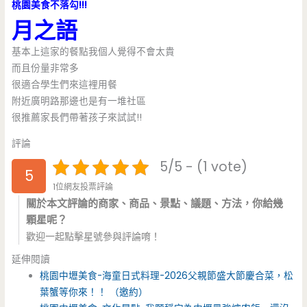
桃園美食不落勾!!!
月之語
基本上這家的餐點我個人覺得不會太貴
而且份量非常多
很適合學生們來這裡用餐
附近廣明路那邊也是有一堆社區
很推薦家長們帶著孩子來試試!!
評論
5/5 - (1 vote)
5
1位網友投票評論
關於本文評論的商家、商品、景點、議題、方法，你給幾
顆星呢？
歡迎一起點擊星號參與評論唷！
延伸閱讀
桃園中壢美食-海童日式料理-2026父親節盛大節慶合菜，松
葉蟹等你來！！ （邀約）