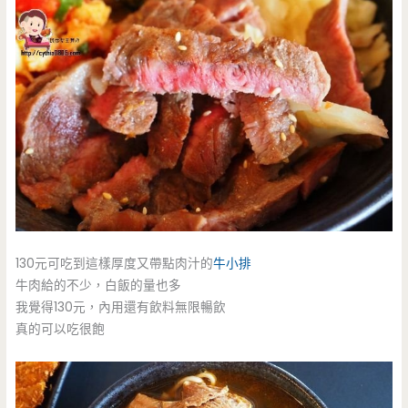
130元可吃到這樣厚度又帶點肉汁的
牛小排
牛肉給的不少，白飯的量也多
我覺得130元，內用還有飲料無限暢飲
真的可以吃很飽