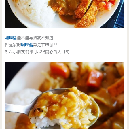
咖哩醬
能不能再續我不知道
但這家的
咖哩醬
算是甘味咖哩
所以小朋友們都可以很開心的入口喲