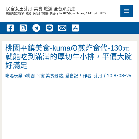
跳
民宿女王芽月-美食.旅遊.全台趴趴走
至
桃園美食部落客，邀約 -民宿合作體驗~ 請洽
cythia0805@gmail.com
//LINE: cythia0805
Main
主
要
Men
內
容
桃園平鎮美食-kumaの煎炸食代-130元
就能吃到滿滿的厚切牛小排，平價大碗
好滿足
吃喝玩樂in桃園
,
平鎮美食景點
,
愛食記
/ 作者:
芽月
/
2018-08-25