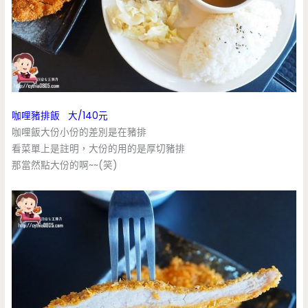
咖哩豬排飯 大/140元
咖哩飯大份小份的差別是在豬排
看菜單上是註明，大份的用的是厚切豬排
那當然點大份的啊~~(笑)