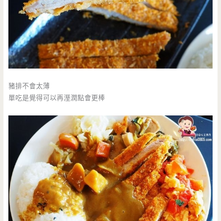
豬排不會太薄
單吃是覺得可以再溼潤點會更棒