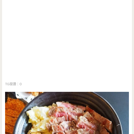
TG按讚：0