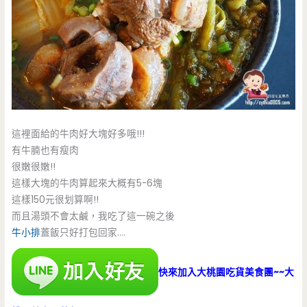
這裡面給的牛肉好大塊好多哦!!!
有牛腩也有瘦肉
很嫩很嫩!!
這樣大塊的牛肉算起來大概有5-6塊
這樣150元很划算啊!!
而且湯頭不會太鹹，我吃了這一碗之後
牛小排
蓋飯只好打包回家….
快來加入大桃園吃貨美食團~~大