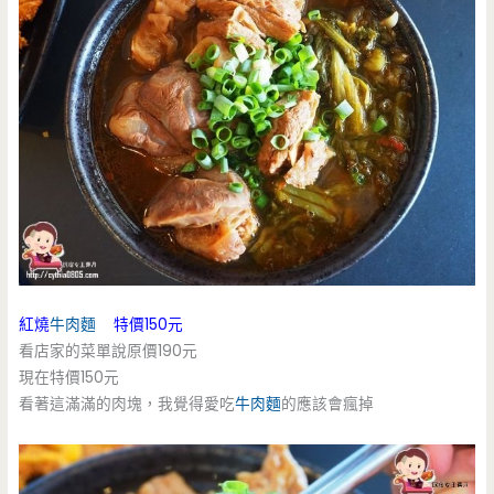
紅燒
牛肉麵
特價150元
看店家的菜單說原價190元
現在特價150元
看著這滿滿的肉塊，我覺得愛吃
牛肉麵
的應該會瘋掉