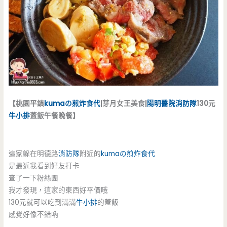
【桃園平鎮
kumaの煎炸食代
|芽月女王美食|
陽明醫院
消防隊
130元
牛小排
蓋飯午餐晚餐】
這家躲在明德路
消防隊
附近的
kumaの煎炸食代
是最近我看到好友打卡
查了一下粉絲團
我才發現，這家的東西好平價哦
130元就可以吃到滿滿
牛小排
的蓋飯
感覺好像不錯吶