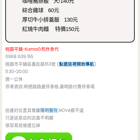
咖哩豬排飯 大/140元
綜合雞球 60元
厚切牛小排蓋飯 130元
紅燒牛肉麵 特價150元
桃園平鎮-Kumaの煎炸食代
0968 639 155
桃園市平鎮區義民路163號 (
點選這裡開始導航
)
11:30~20:00
週一公休
停車資訊:明德路路邊停車格.廣明路付費停車場
這邊的位置其實離
陽明醫院
.NOVA都不遠
只是這家店的店面不明顯
很容易就被遺忘掉