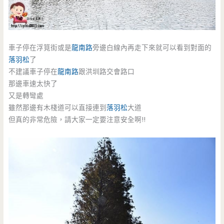
車子停在浮筧街或是
龍南路
旁邊白線內再走下來就可以看到對面的
落羽松
了
不建議車子停在
龍南路
跟洪圳路交會路口
那邊車速太快了
又是轉彎處
雖然那邊有木棧道可以直接連到
落羽松
大道
但真的非常危險，請大家一定要注意安全啊!!