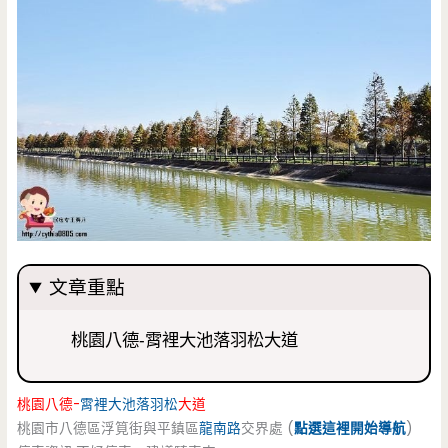
文章重點
桃園八德-霄裡大池落羽松大道
桃園八德-
霄裡大池落羽松
大道
桃園市八德區浮筧街與平鎮區
龍南路
交界處 (
點選這裡開始導航
)