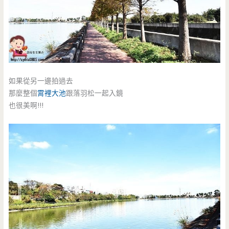
如果從另一邊拍過去
那麼整個
霄裡大池
跟落羽松一起入鏡
也很美啊!!!