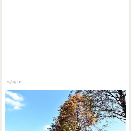
TG按讚：0