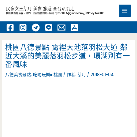
跳
民宿女王芽月-美食.旅遊.全台趴趴走
至
桃園美食部落客，邀約 -民宿合作體驗~ 請洽
cythia0805@gmail.com
//LINE: cythia0805
Main
主
要
Men
內
容
桃園八德景點-霄裡大池落羽松大道-鄰
近大溪的美麗落羽松步道，環湖別有一
番風味
八德美食景點
,
吃喝玩樂in桃園
/ 作者:
芽月
/
2018-01-04