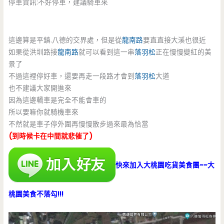
停車資訊:不好停車，建議騎車來
這邊算是平鎮.八德的交界處，但是從
龍南路
要直直接大溪也很近
如果從洪圳路接
龍南路
就可以看到這一串
落羽松
正在慢慢變紅的美
景了
不過這裡停好車，還要再走一段路才會到
落羽松
大道
也不建議大家開進來
因為這邊轎車是完全不能會車的
所以要嘛你就騎機車來
不然就是車子停外圍再慢慢散步過來最為恰當
(到時候卡在中間就悲催了)
快來加入大桃園吃貨美食團~~大
桃園美食不落勾!!!