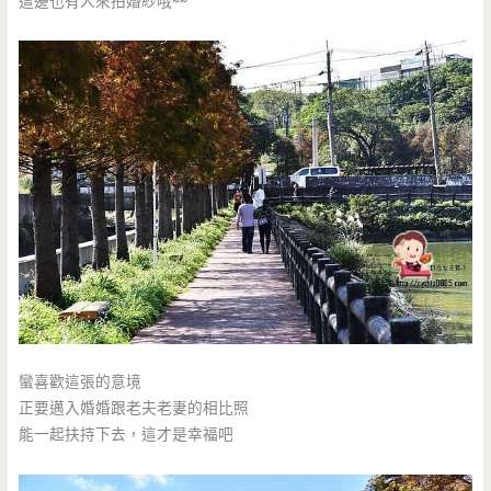
這邊也有人來拍婚紗哦~~
蠻喜歡這張的意境
正要邁入婚婚跟老夫老妻的相比照
能一起扶持下去，這才是幸福吧