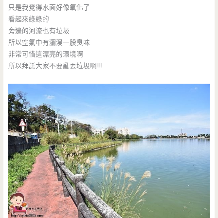
只是我覺得水面好像氧化了
看起來綠綠的
旁邊的河流也有垃圾
所以空氣中有瀰漫一股臭味
非常可惜這漂亮的環境啊
所以拜託大家不要亂丟垃圾啊!!!