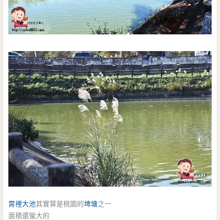
霄裡大池
其實算是桃園的
埤塘
之一
面積還蠻大的