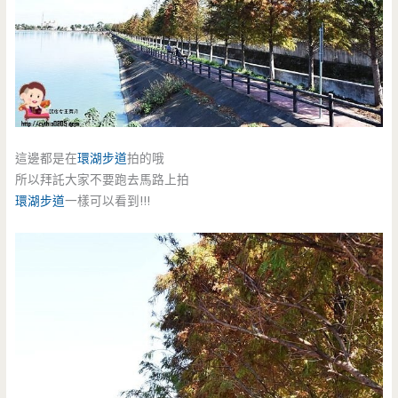
這邊都是在
環湖步道
拍的哦
所以拜託大家不要跑去馬路上拍
環湖步道
一樣可以看到!!!