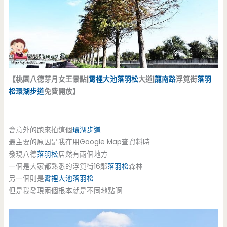
【桃園八德芽月女王景點|
霄裡大池落羽松
大道|
龍南路
浮筧街
落羽
松
環湖步道
免費開放】
會意外的跑來拍這個
環湖步道
最主要的原因是我在用Google Map查資料時
發現八德
落羽松
居然有兩個地方
一個是大家都熟悉的浮筧街16鄰
落羽松
森林
另一個則是
霄裡大池落羽松
但是我發現兩個根本就是不同地點啊