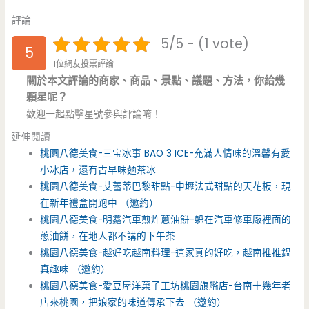
評論
5/5 - (1 vote)
5
1位網友投票評論
關於本文評論的商家、商品、景點、議題、方法，你給幾
顆星呢？
歡迎一起點擊星號參與評論唷！
延伸閱讀
桃園八德美食-三宝冰事 BAO 3 ICE-充滿人情味的溫馨有愛
小冰店，還有古早味麵茶冰
桃園八德美食-艾蕾蒂巴黎甜點-中壢法式甜點的天花板，現
在新年禮盒開跑中 （邀約）
桃園八德美食-明鑫汽車煎炸蔥油餅-躲在汽車修車廠裡面的
蔥油餅，在地人都不講的下午茶
桃園八德美食-越好吃越南料理-這家真的好吃，越南推推鍋
真趣味 （邀約）
桃園八德美食-愛豆屋洋菓子工坊桃園旗艦店-台南十幾年老
店來桃園，把娘家的味道傳承下去 （邀約）