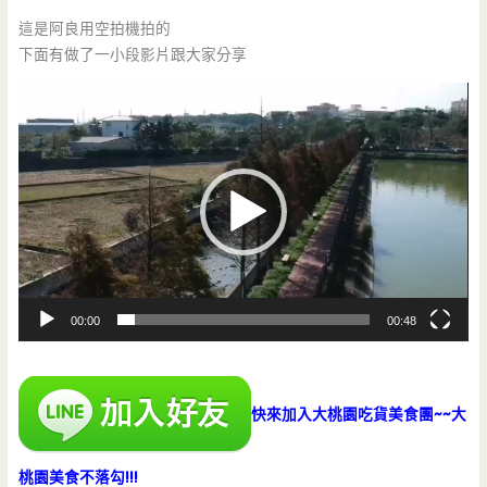
這是阿良用空拍機拍的
下面有做了一小段影片跟大家分享
視
訊
播
放
器
00:00
00:48
快來加入大桃園吃貨美食團~~大
桃園美食不落勾!!!