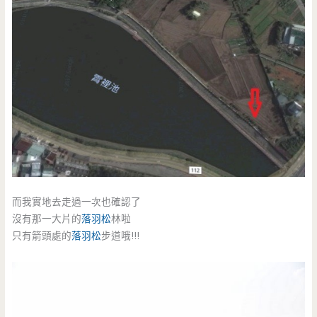
而我實地去走過一次也確認了
沒有那一大片的
落羽松
林啦
只有箭頭處的
落羽松
步道哦!!!