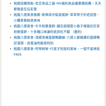
桃園採購景點-宏亞食品工廠-NG福利商品優惠價採購，天天
都像是在玩彩蛋
桃園八德美食推薦-新興高中監獄蛋餅-莘莘學子的老回憶，
小攤車餐點很美味
桃園八德美食-牛牛粉漿蛋餅-藏在超隱密小巷子裡面的巨型
粉漿蛋餅，十多種口味讓你挑到吃不膩 （邀約）
桃園八德美食-清膳食補當歸鴨麵線-八德人都稱讚的當歸鴨
好湯頭，皮蛋滷肉飯很特別
桃園八德美食-阿琴蚵嗲-行家才知道的美味，一個不留神就
PASS