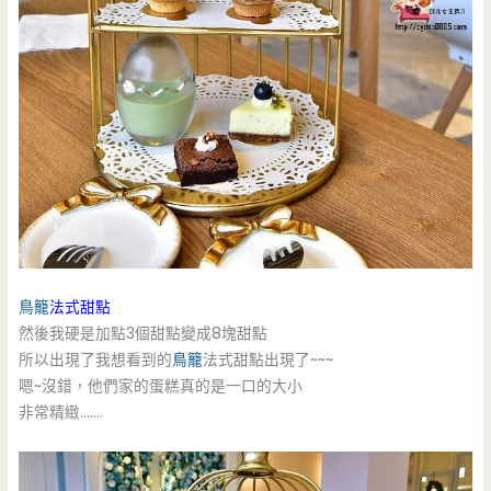
鳥籠
法式甜點
然後我硬是加點3個甜點變成8塊甜點
所以出現了我想看到的
鳥籠
法式甜點出現了~~~
嗯~沒錯，他們家的蛋糕真的是一口的大小
非常精緻…….