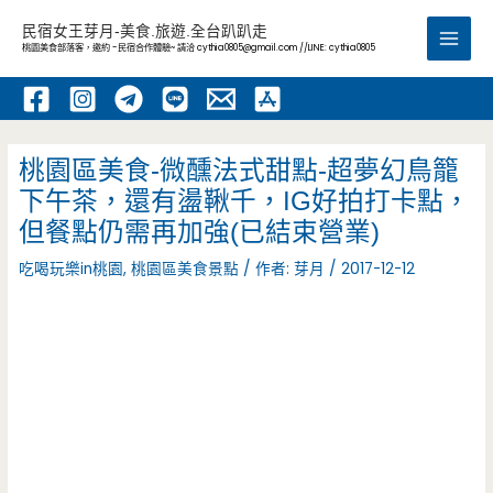
跳
民宿女王芽月-美食.旅遊.全台趴趴走
至
桃園美食部落客，邀約 -民宿合作體驗~ 請洽
cythia0805@gmail.com
//LINE: cythia0805
Main
主
要
Men
內
容
桃園區美食-微醺法式甜點-超夢幻鳥籠
下午茶，還有盪鞦千，IG好拍打卡點，
但餐點仍需再加強(已結束營業)
吃喝玩樂in桃園
,
桃園區美食景點
/ 作者:
芽月
/
2017-12-12