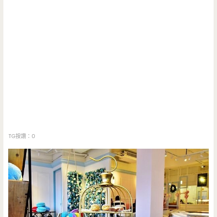
TG按讚：0