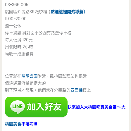
03-366 0051
桃園區介壽路392號2樓 (
點選這裡開始導航
)
11:00~20:00
週一公休
停車資訊:斜對面小公園有路邊停車格
每人低消 120元
用餐限時 2小時
均收一成服務費
位置就在
陽明公園
附近，離桃園監理站也很近
但這邊車流量還挺大的
到了現場才發現，他們就在介壽路的
四面佛
樓上
快來加入大桃園吃貨美食團~~大
桃園美食
不落勾!!!