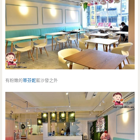
有粉嫩的
蒂芬妮
藍沙發之外