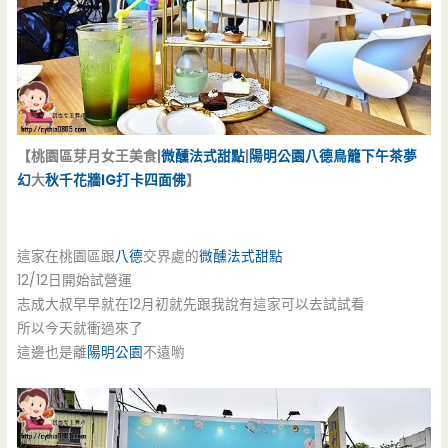
【桃園區芽月女王美食|
微醺法式甜點
|
陽明公園
八德
鳥籠
下午茶
夢
幻
大
秋千
花牆
IG
打卡
四面佛
】
這家在桃園區跟
八德
交界處的
微醺法式甜點
12/12日開始試營運
志成大叔早早就在12月初就先跟我說有這家可以去試試看
所以今天就衝過來了
這邊也是離
陽明公園
不遠喲