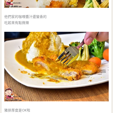
他們家的咖哩醬汁還蠻香的
吃起來有點微辣
豬排厚度是OK啦