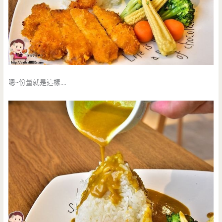
嗯~份量就是這樣….