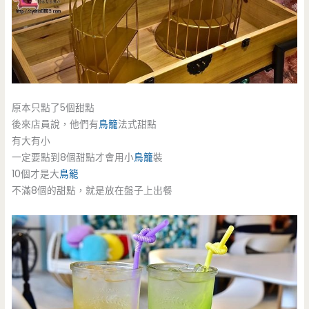
原本只點了5個甜點
後來店員說，他們有
鳥籠
法式甜點
有大有小
一定要點到8個甜點才會用小
鳥籠
裝
10個才是大
鳥籠
不滿8個的甜點，就是放在盤子上出餐