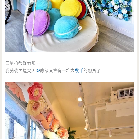
怎麼拍都好看啦~~
我猜後面這幾天
IG
應該又會有一堆大
秋千
的照片了