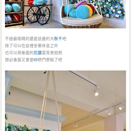
不過最吸睛的還是這邊的大
秋千
吧
除了可以在這裡坐著休息之外
也可以用後面的
花牆
當背景拍照
想必後面又會是
IG
熱門景點了吧