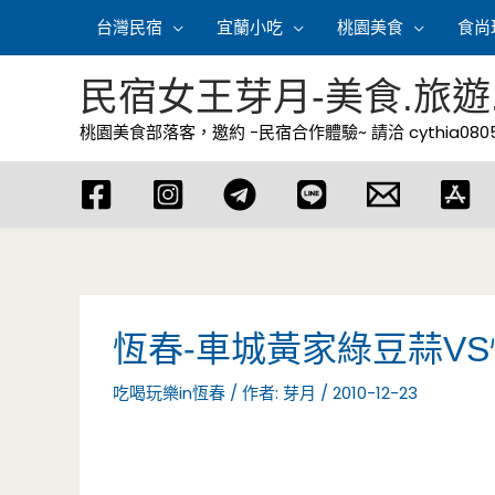
跳
台灣民宿
宜蘭小吃
桃園美食
食尚
至
主
民宿女王芽月-美食.旅遊
要
桃園美食部落客，邀約 -民宿合作體驗~ 請洽
cythia08
內
容
恆春-車城黃家綠豆蒜VS
吃喝玩樂in恆春
/ 作者:
芽月
/
2010-12-23