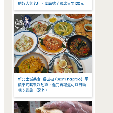
的超人氣老店，家庭號芋頭冰只要120元
新北土城美食-饗拋拋 (Siam Kaprao)-平
價泰式套餐超划算，逛完賣場還可以自助
吧吃到飽 （邀約）