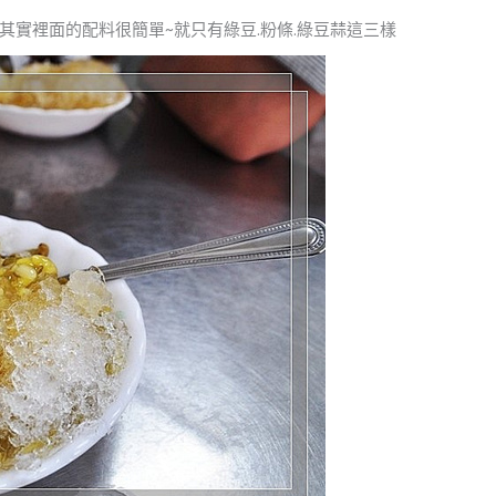
實裡面的配料很簡單~就只有綠豆.粉條.綠豆蒜這三樣