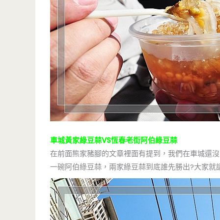
車城黃家綠豆蒜VS恆春老街阿伯綠豆蒜
在前面熊家豬腳的文章裡面有提到，我們在車城還沒
一碗阿伯綠豆蒜，兩家綠豆蒜到底誰先勝出?大家就請