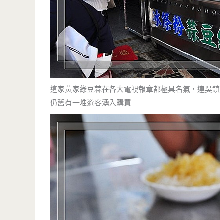
這家黃家綠豆蒜在各大電視報章都極具名氣，連吳鎮
仍舊有一堆遊客湧入購買