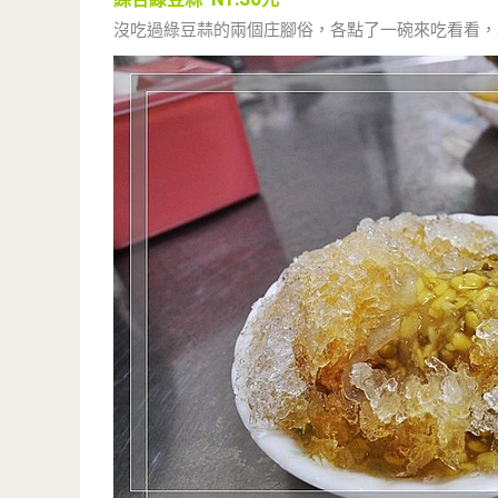
沒吃過綠豆蒜的兩個庄腳俗，各點了一碗來吃看看，其