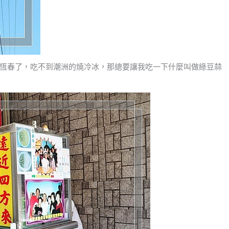
恆春了，吃不到潮洲的燒冷冰，那總要讓我吃一下什麼叫做綠豆蒜