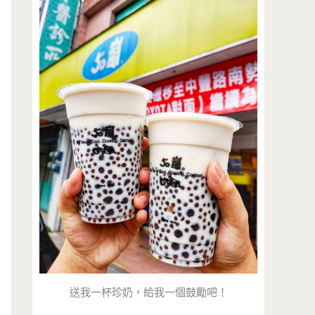
送我一杯珍奶，給我一個鼓勵吧！