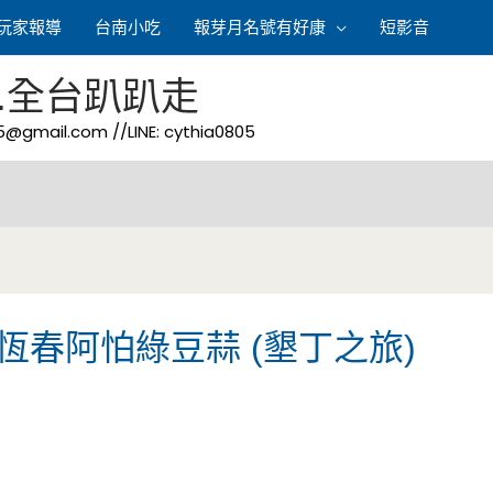
玩家報導
台南小吃
報芽月名號有好康
短影音
.全台趴趴走
05@gmail.com
//LINE: cythia0805
恆春阿怕綠豆蒜 (墾丁之旅)