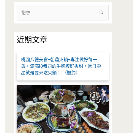
搜
尋
關
鍵
近期文章
字
:
桃園八德美食-朝鼎火鍋-專注做好每一
鍋，滿滿10盎司的牛胸腹好香甜，當日壽
星就是要來吃火鍋！ （邀約）