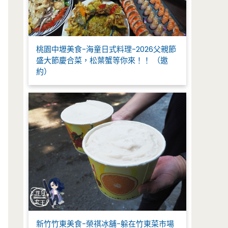
桃園中壢美食-海童日式料理-2026父親節
盛大節慶合菜，松葉蟹等你來！！ （邀
約）
新竹竹東美食-榮祺冰舖-躲在竹東菜市場