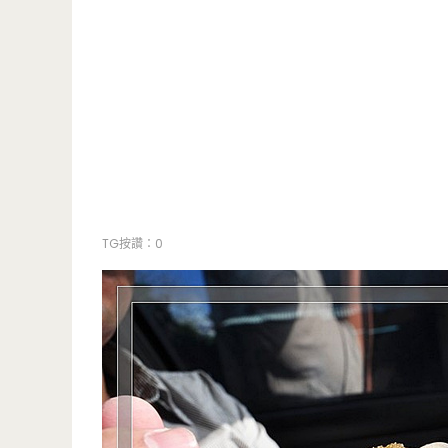
TG按讚：0