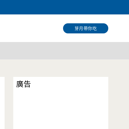
搜
尋
芽月帶你吃
廣告