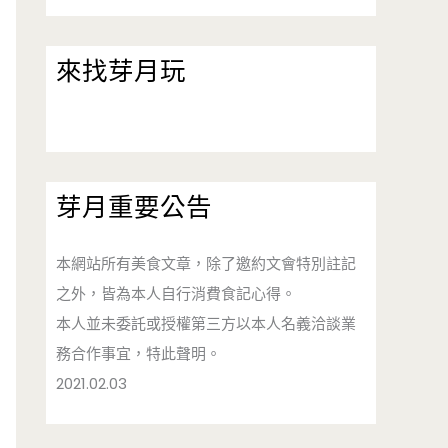
來找芽月玩
芽月重要公告
本網站所有美食文章，除了邀約文會特別註記
之外，皆為本人自行消費食記心得。
本人並未委託或授權第三方以本人名義洽談業
務合作事宜，特此聲明。
2021.02.03