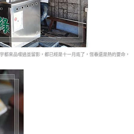
宇都來品嚐過並留影，都已經是十一月底了，恆春還是熱的要命，