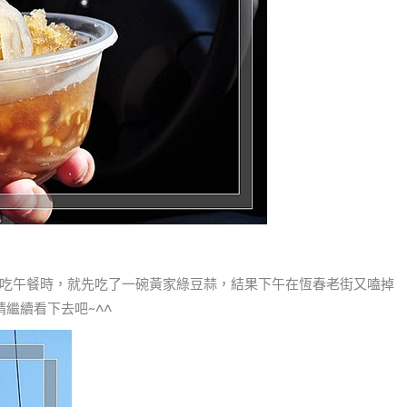
吃午餐時，就先吃了一碗黃家綠豆蒜，結果下午在恆春老街又嗑掉
繼續看下去吧~^^