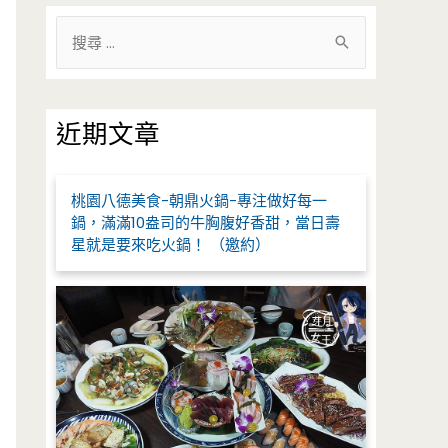
搜
尋
關
鍵
近期文章
字
:
桃園八德美食-朝鼎火鍋-專注做好每一
鍋，滿滿10盎司的牛胸腹好香甜，當日壽
星就是要來吃火鍋！ （邀約）