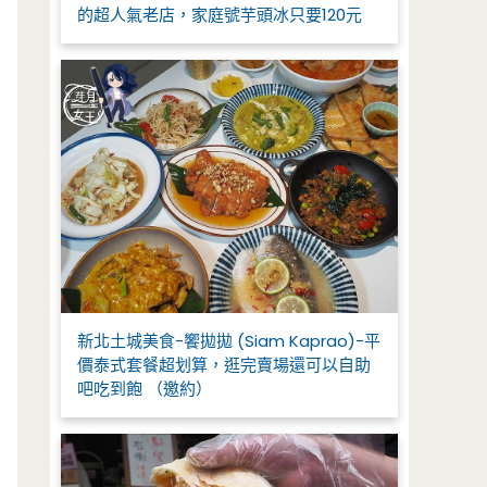
的超人氣老店，家庭號芋頭冰只要120元
新北土城美食-饗拋拋 (Siam Kaprao)-平
價泰式套餐超划算，逛完賣場還可以自助
吧吃到飽 （邀約）