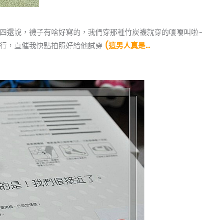
四還說，襪子有啥好寫的，我們穿那種竹炭襪就穿的嗄嗄叫啦~
不行，直催我快點拍照好給他試穿
(這男人真是…