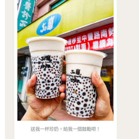
送我一杯珍奶，給我一個鼓勵吧！