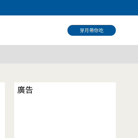
搜
尋
芽月帶你吃
廣告