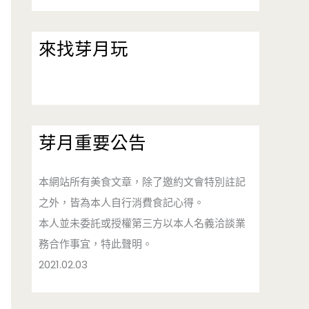
來找芽月玩
芽月重要公告
本網站所有美食文章，除了邀約文會特別註記
之外，皆為本人自行消費食記心得。
本人並未委託或授權第三方以本人名義洽談業
務合作事宜，特此聲明。
2021.02.03