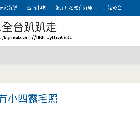
玩家報導
台南小吃
報芽月名號有好康
短影音
.全台趴趴走
05@gmail.com
//LINE: cythia0805
-內有小四露毛照