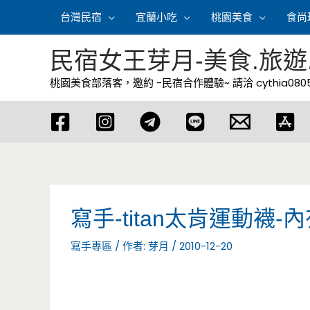
跳
台灣民宿
宜蘭小吃
桃園美食
食尚
至
主
民宿女王芽月-美食.旅遊
要
桃園美食部落客，邀約 -民宿合作體驗~ 請洽
cythia08
內
容
寫手-titan太肯運動襪
寫手專區
/ 作者:
芽月
/
2010-12-20