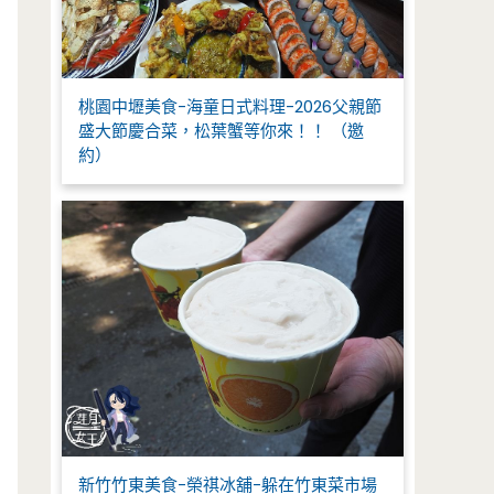
桃園中壢美食-海童日式料理-2026父親節
盛大節慶合菜，松葉蟹等你來！！ （邀
約）
新竹竹東美食-榮祺冰舖-躲在竹東菜市場