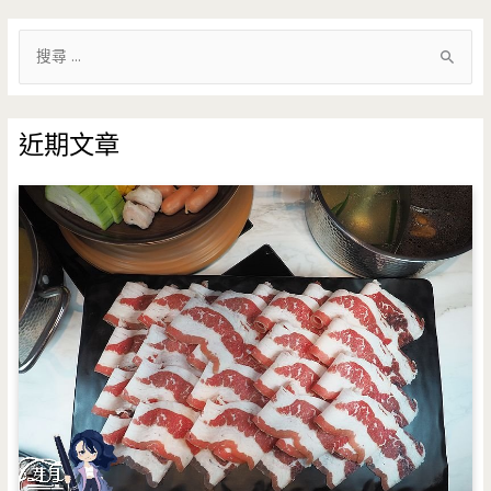
搜
尋
關
鍵
近期文章
字
: