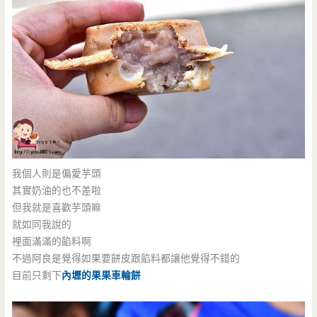
我個人則是偏愛芋頭
其實奶油的也不差啦
但我就是喜歡芋頭嘛
就如同我說的
裡面滿滿的餡料啊
不過阿良是覺得如果要餅皮跟餡料都讓他覺得不錯的
目前只剩下
內壢的果果車輪餅