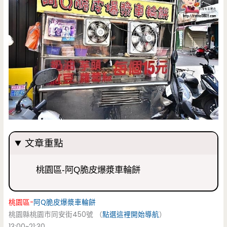
文章重點
桃園區-阿Q脆皮爆漿車輪餅
桃園區-
阿Q脆皮爆漿車輪餅
桃園縣桃園市同安街450號 （
點選這裡開始導航
）
13:00~21:30