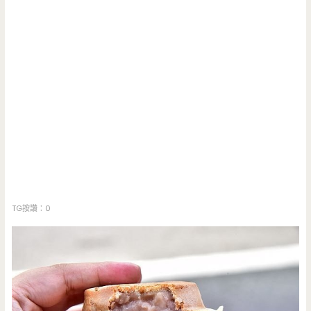
TG按讚：0