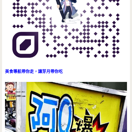
美食導航帶你走，讓芽月帶你吃