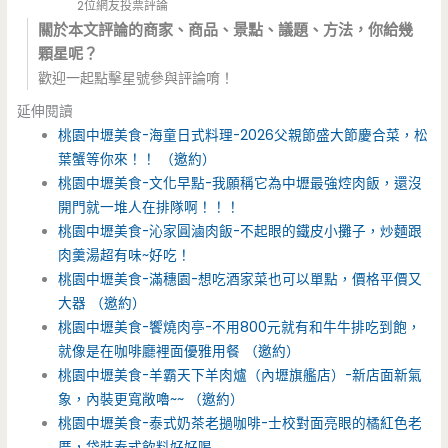
2位網友投票評論
關於本文評論的商家、商品、景點、議題、方法，你給幾
顆星呢？
歡迎一起點擊星號參與評論唷！
延伸閱讀
桃園中壢美食-海童日式料理-2026父親節盛大節慶合菜，松
葉蟹等你來！！ （邀約）
桃園中壢美食-文化早點-我願稱它為中壢最強焢肉飯，還沒
開門就一堆人在排隊啊！！！
桃園中壢美食-沁家圓滷肉飯-不起眼的鐵皮小攤子，炒麵跟
肉羹湯超有味~好吃！
桃園中壢美食-滿穗園-想吃酒家菜也可以單點，價格平價又
大器 （邀約）
桃園中壢美食-饗燒肉亭-不用800元就有和牛牛排吃到飽，
就像是在咖啡廳裡面優雅用餐 （邀約）
桃園中壢美食-羊霸天下羊肉爐（內壢旗艦店）-新店面新氣
象，內裝更寬敞嚕~~ （邀約）
桃園中壢美食-泰式奶茶老撾咖啡-士校對面亮眼的橘紅色老
厝，袋裝泰式飲料好好喝