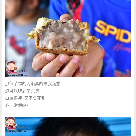
那個芋頭的內餡真的讓我滿意
還可以吃到芋泥塊
口感很棒~又不會死甜
我非常愛啊~