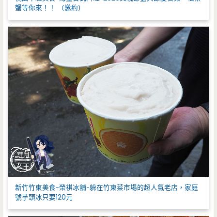
蟹等你來！！ （邀約）
新竹竹東美食-榮祺冰舖-躲在竹東菜市場的超人氣老店，家庭
號芋頭冰只要120元