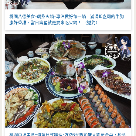
桃園八德美食-朝鼎火鍋-專注做好每一鍋，滿滿10盎司的牛胸
腹好香甜，當日壽星就是要來吃火鍋！ （邀約）
桃園中壢美食-海童日式料理-2026父親節盛大節慶合菜，松葉