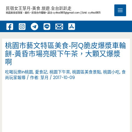
跳
民宿女王芽月-美食.旅遊.全台趴趴走
至
桃園美食部落客，邀約 -民宿合作體驗~ 請洽
cythia0805@gmail.com
//LINE: cythia0805
Main
主
要
Men
內
容
桃園市藝文特區美食-阿Q脆皮爆漿車輪
餅-黃昏市場亮眼下午茶，大顆又爆漿
啊
吃喝玩樂in桃園
,
愛食記
,
桃園下午茶
,
桃園區美食景點
,
桃園小吃
,
食
尚玩家報導
/ 作者:
芽月
/
2017-10-09