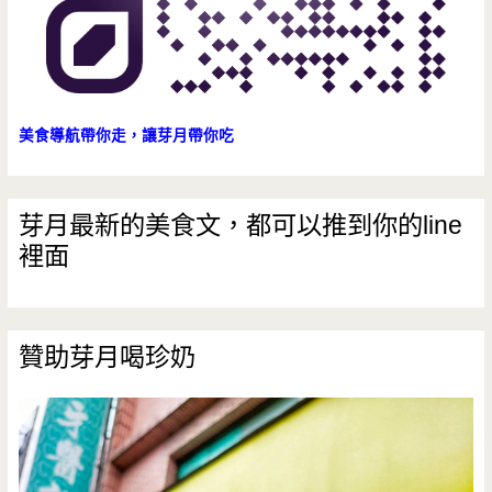
美食導航帶你走，讓芽月帶你吃
芽月最新的美食文，都可以推到你的line
裡面
贊助芽月喝珍奶