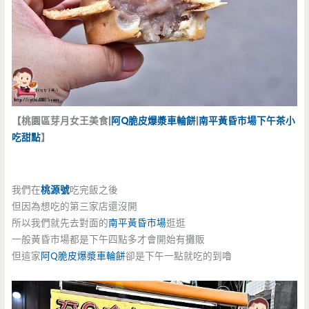
【桃園區芽月女王美食|
阿Q脆皮爆漿車輪餅
|
南平黃昏市場
下午茶
小
吃
甜點
】
我們在
桃源號
吃完飯之後
但因為想吃的第三家店還沒開
所以我們就先去對面的
南平黃昏市場
逛逛
一般黃昏市場都是下午四點多才會開始有攤販
但這家
阿Q脆皮爆漿車輪餅
卻是下午一點就吃的到嚕