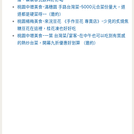
桃園中壢美食-滿穗園 手路台灣菜-5000元合菜份量大，道
道都是硬菜呀~~（邀約）
桃園楊梅美食-來浣豆花 《手作豆花 專賣店》-少見的炙燒焦
糖豆花在這裡，桂花凍也好好吃
桃園中壢美食-一葉 台灣菜/宴客-在中午也可以吃到有質感
的熱炒台菜，開幕九折優惠好划算 （邀約）