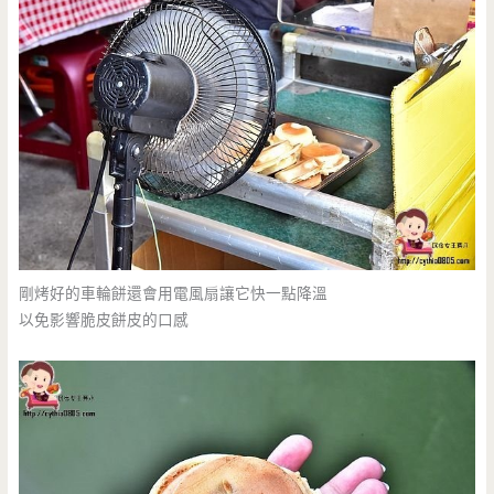
剛烤好的車輪餅還會用電風扇讓它快一點降溫
以免影響脆皮餅皮的口感