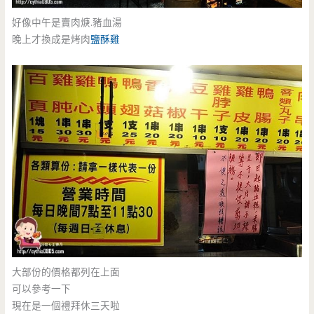
好像中午是賣肉焿.豬血湯
晚上才換成是烤肉
鹽酥雞
大部份的價格都列在上面
可以參考一下
現在是一個禮拜休三天啦