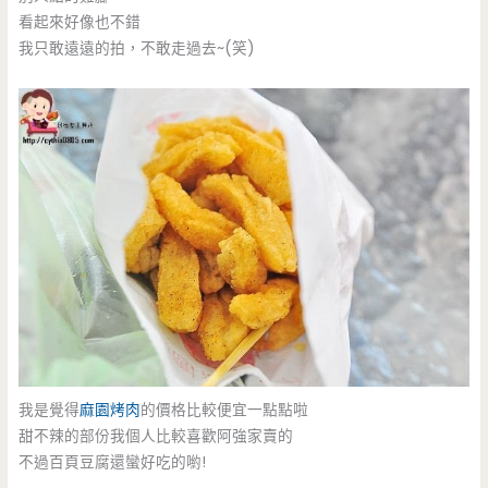
看起來好像也不錯
我只敢遠遠的拍，不敢走過去~(笑)
我是覺得
麻園烤肉
的價格比較便宜一點點啦
甜不辣的部份我個人比較喜歡阿強家賣的
不過百頁豆腐還蠻好吃的喲!