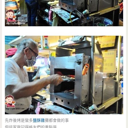
先炸後烤是蠻多
鹽酥雞
攤都會做的事
但這家我記得格友們的重點是