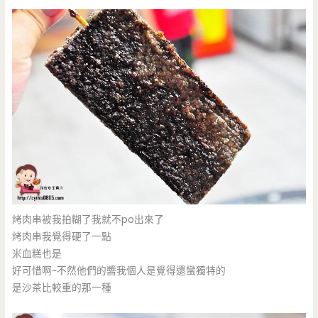
烤肉串被我拍糊了我就不po出來了
烤肉串我覺得硬了一點
米血糕也是
好可惜啊~不然他們的醬我個人是覺得還蠻獨特的
是沙茶比較重的那一種