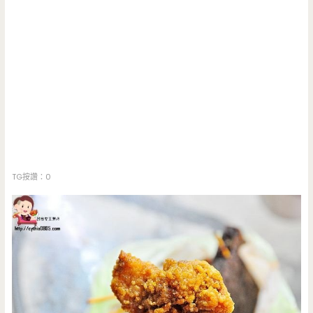
TG按讚：0