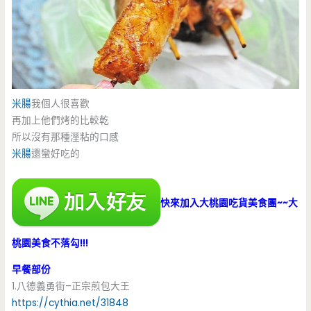
米腸
我個人很喜歡
再加上他們烤的比較乾
所以沒有那種溼粘的口感
米腸
還蠻好吃的
快來加入大桃園吃貨美食團~~大
桃園美食不落勾!!!
早餐部份
1.八德義勇街–正宗煎包大王
https://cythia.net/31848