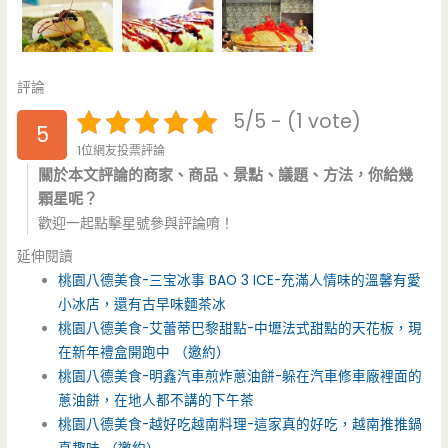
評論
5/5 - (1 vote)
5
1位網友投票評論
關於本文評論的商家、商品、景點、議題、方法，你給幾
顆星呢？
歡迎一起點擊星號參與評論唷！
延伸閱讀
桃園八德美食-三宝冰事 BAO 3 ICE-充滿人情味的溫馨有愛
小冰店，還有古早味麵茶冰
桃園八德美食-艾蕾蒂巴黎甜點-中壢法式甜點的天花板，現
在新年禮盒開跑中 （邀約）
桃園八德美食-明鑫汽車煎炸蔥油餅-躲在汽車修車廠裡面的
蔥油餅，在地人都不講的下午茶
桃園八德美食-越好吃越南料理-這家真的好吃，越南推推鍋