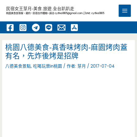
跳
民宿女王芽月-美食.旅遊.全台趴趴走
至
桃園美食部落客，邀約 -民宿合作體驗~ 請洽
cythia0805@gmail.com
//LINE: cythia0805
Main
主
要
Men
內
容
桃園八德美食-真香味烤肉-麻園烤肉蓋
有名，先炸後烤是招牌
八德美食景點
,
吃喝玩樂in桃園
/ 作者:
芽月
/
2017-07-04