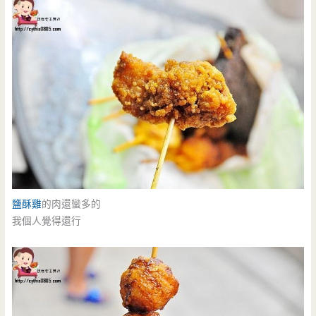
鹽酥雞
的肉還蠻多的
我個人覺得還行