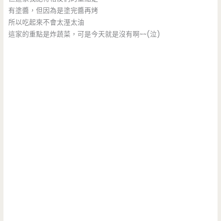
有塗醬，但因為是塗完醬再烤
所以吃起來不會太溼太油
這家的重點是炸蔬菜，可是今天就是沒有啊~~(泣)