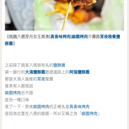
【桃園八德芽月女王美食|
真香味烤肉
|
麻園烤肉
介壽路
宵夜
晚餐
鹽
酥雞
】
之前踩了兩家八德很有名的
鹽酥雞
第一銀行的
大湳鹽酥雞
跟建國路上的
阿強鹽酥雞
都是大湳人蠻推的
宵夜
聖攤
後來有人跟我說
麻園烤肉
也不錯
是另一種口味
查了一下，原來
麻園烤肉
的正確名是
真香味烤肉
是因為位置在八德的麻園，所以又稱之為「
麻園烤肉
」