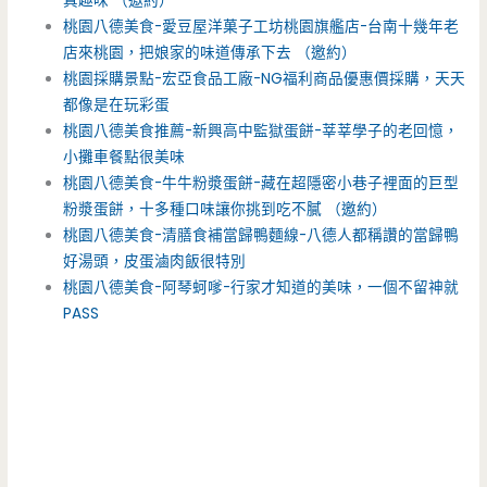
真趣味 （邀約）
桃園八德美食-愛豆屋洋菓子工坊桃園旗艦店-台南十幾年老
店來桃園，把娘家的味道傳承下去 （邀約）
桃園採購景點-宏亞食品工廠-NG福利商品優惠價採購，天天
都像是在玩彩蛋
桃園八德美食推薦-新興高中監獄蛋餅-莘莘學子的老回憶，
小攤車餐點很美味
桃園八德美食-牛牛粉漿蛋餅-藏在超隱密小巷子裡面的巨型
粉漿蛋餅，十多種口味讓你挑到吃不膩 （邀約）
桃園八德美食-清膳食補當歸鴨麵線-八德人都稱讚的當歸鴨
好湯頭，皮蛋滷肉飯很特別
桃園八德美食-阿琴蚵嗲-行家才知道的美味，一個不留神就
PASS