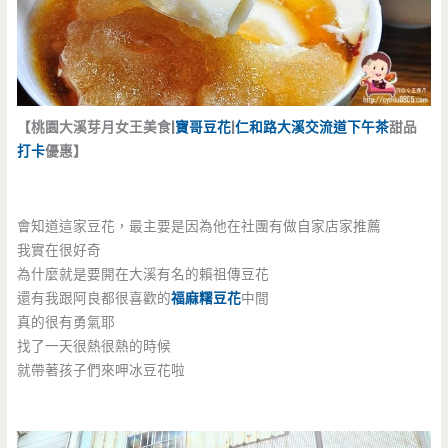
【桃園大溪芽月女王美食|
寶哥豆花
|
仁和路
大溪交流道
下午茶
甜品
打卡
優惠】
會知道這家豆花，最主要是因為他在社團有做自家店家推薦
我實在很好奇
為什麼就是要開在大溪有名的賴祖傳豆花
還有我跟阿良都很喜歡的
福麻糬豆花
中間
真的很有勇氣耶
找了一天很熱很熱的時候
就帶著孩子們來呷冰豆花啦