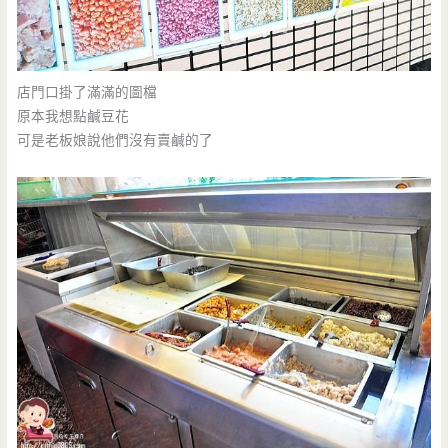
店門口掛了滿滿的圖檔
原本我想點鹹豆花
可是老板娘說他們沒有賣鹹的了