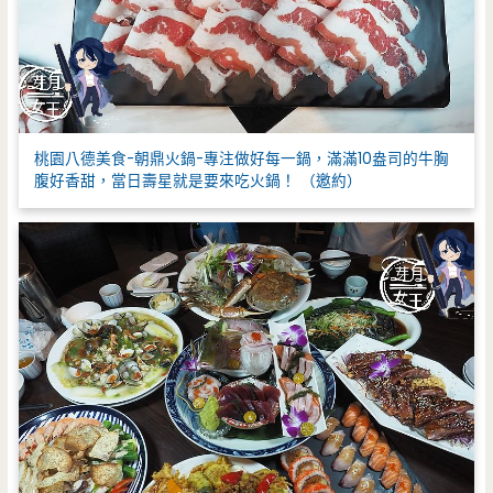
桃園八德美食-朝鼎火鍋-專注做好每一鍋，滿滿10盎司的牛胸
腹好香甜，當日壽星就是要來吃火鍋！ （邀約）