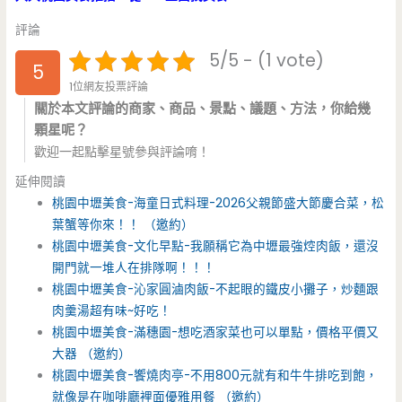
評論
5/5 - (1 vote)
5
1位網友投票評論
關於本文評論的商家、商品、景點、議題、方法，你給幾
顆星呢？
歡迎一起點擊星號參與評論唷！
延伸閱讀
桃園中壢美食-海童日式料理-2026父親節盛大節慶合菜，松
葉蟹等你來！！ （邀約）
桃園中壢美食-文化早點-我願稱它為中壢最強焢肉飯，還沒
開門就一堆人在排隊啊！！！
桃園中壢美食-沁家圓滷肉飯-不起眼的鐵皮小攤子，炒麵跟
肉羹湯超有味~好吃！
桃園中壢美食-滿穗園-想吃酒家菜也可以單點，價格平價又
大器 （邀約）
桃園中壢美食-饗燒肉亭-不用800元就有和牛牛排吃到飽，
就像是在咖啡廳裡面優雅用餐 （邀約）