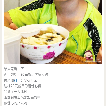
給大家看一下
內用的話，30元就是這麼大碗
再來個
打卡
分享折10元
這樣20元就真的是佛心價
我續了一次冰砂
沒想到端上來是加滿的!!!
很佛心的店家啊~~