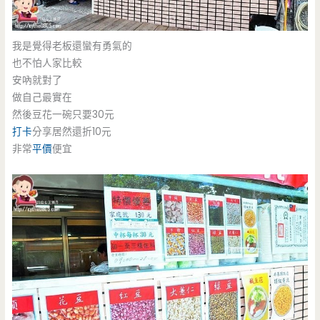
我是覺得老板還蠻有勇氣的
也不怕人家比較
安吶就對了
做自己最實在
然後豆花一碗只要30元
打卡
分享居然還折10元
非常
平價
便宜