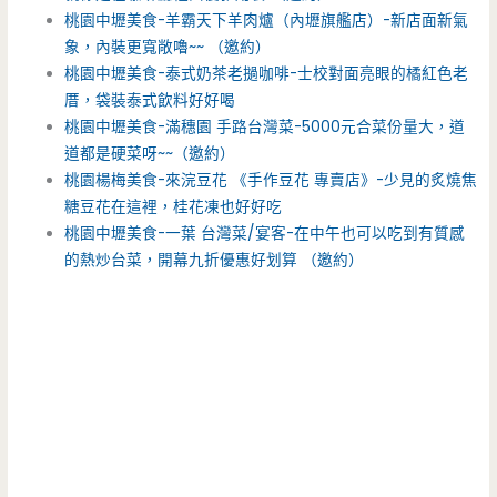
桃園中壢美食-羊霸天下羊肉爐（內壢旗艦店）-新店面新氣
象，內裝更寬敞嚕~~ （邀約）
桃園中壢美食-泰式奶茶老撾咖啡-士校對面亮眼的橘紅色老
厝，袋裝泰式飲料好好喝
桃園中壢美食-滿穗園 手路台灣菜-5000元合菜份量大，道
道都是硬菜呀~~（邀約）
桃園楊梅美食-來浣豆花 《手作豆花 專賣店》-少見的炙燒焦
糖豆花在這裡，桂花凍也好好吃
桃園中壢美食-一葉 台灣菜/宴客-在中午也可以吃到有質感
的熱炒台菜，開幕九折優惠好划算 （邀約）