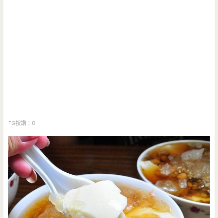
TG按讚：0