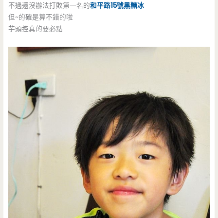
不過還沒辦法打敗第一名的
和平路15號黑糖冰
但~的確是算不錯的啦
芋頭控真的要必點