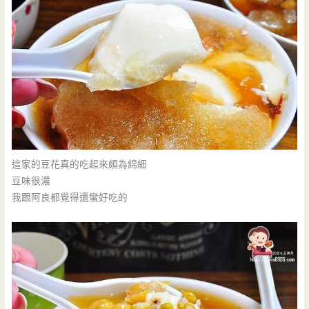
這家的豆花真的吃起來頗為綿細
豆味很濃
我跟阿良都覺得還蠻好吃的