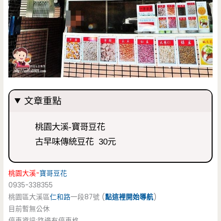
文章重點
桃園大溪-寶哥豆花
古早味傳統豆花 30元
桃園大溪-
寶哥豆花
0935-338355
桃園區大溪區
仁和路
一段87號 (
點這裡開始導航
)
目前暫無公休
停車資訊:路邊有停車格