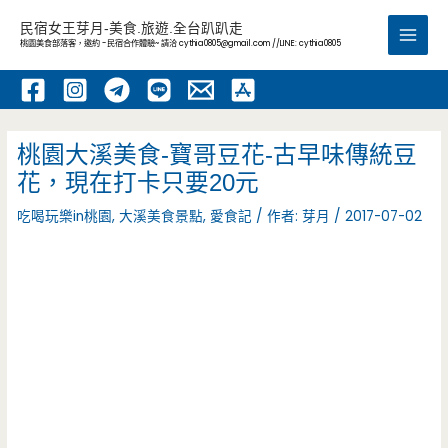
跳
民宿女王芽月-美食.旅遊.全台趴趴走
至
桃園美食部落客，邀約 -民宿合作體驗~ 請洽
cythia0805@gmail.com
//LINE: cythia0805
Main
主
要
Men
內
容
桃園大溪美食-寶哥豆花-古早味傳統豆
花，現在打卡只要20元
吃喝玩樂in桃園
,
大溪美食景點
,
愛食記
/ 作者:
芽月
/
2017-07-02