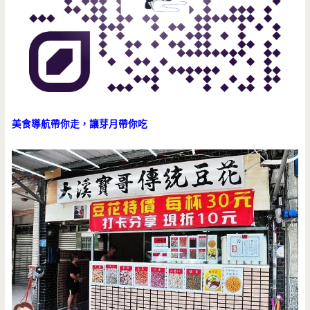
美食導航帶你走，讓芽月帶你吃