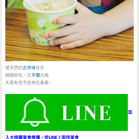
很天然的
古早味
豆花
綿細好吃，又
平價
大碗
大家有空不妨來吃看看~
加
入大桃園美食推播，從LINE上面找美食