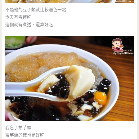
不過他的豆子類就比較遜色一點
今天有雪蓮吃
這個就有煮透，還算好吃
我忘了拍芋頭
蜜芋頭的確也是好吃