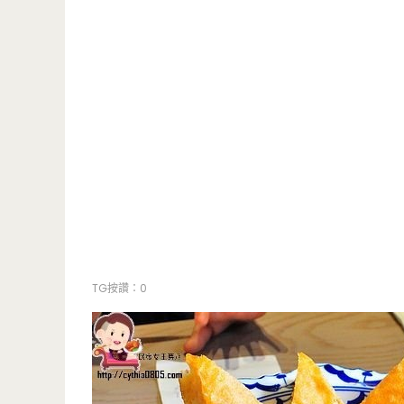
TG按讚：0