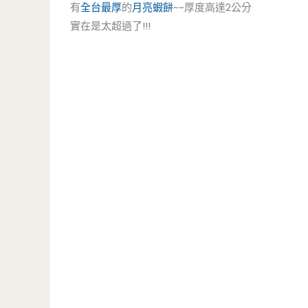
有
全台最厚
的
月亮蝦餅
~~厚度高達2公分
實在是太超過了!!!