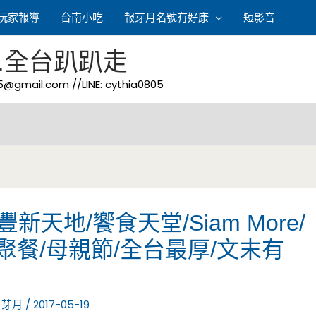
玩家報導
台南小吃
報芽月名號有好康
短影音
.全台趴趴走
05@gmail.com
//LINE: cythia0805
天地/饗食天堂/Siam More/
聚餐/母親節/全台最厚/文末有
:
芽月
/
2017-05-19