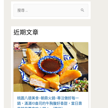
搜
尋
關
鍵
近期文章
字
:
桃園八德美食-朝鼎火鍋-專注做好每一
鍋，滿滿10盎司的牛胸腹好香甜，當日壽