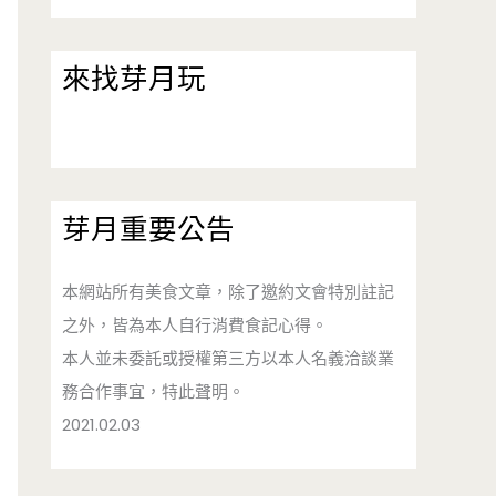
來找芽月玩
芽月重要公告
本網站所有美食文章，除了邀約文會特別註記
之外，皆為本人自行消費食記心得。
本人並未委託或授權第三方以本人名義洽談業
務合作事宜，特此聲明。
2021.02.03