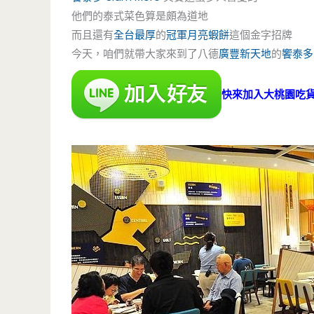
他們的泰式菜色算是頗為道地
而且還有
全台最厚
的
冠軍
月亮蝦餅
這個金字招牌
今天，咱們就帶大家來到了八德
廣豐新天地
的
饗泰多
快來加入大桃園吃貨