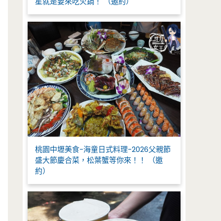
星就是要來吃火鍋！ （邀約）
桃園中壢美食-海童日式料理-2026父親節
盛大節慶合菜，松葉蟹等你來！！ （邀
約）