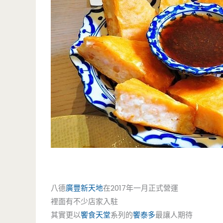
八德
廣豐新天地
在2017年一月正式營運
裡面有不少店家入駐
其實更以
饗食天堂
系列的
饗泰多
最讓人期待