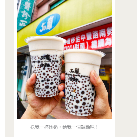
送我一杯珍奶，給我一個鼓勵吧！