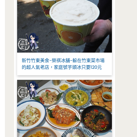
新竹竹東美食-榮祺冰舖-躲在竹東菜市場
的超人氣老店，家庭號芋頭冰只要120元