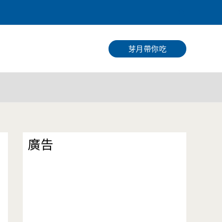
搜
尋
芽月帶你吃
廣告