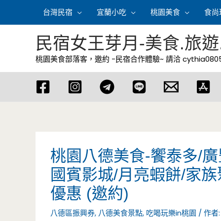
跳
台灣民宿
宜蘭小吃
桃園美食
食尚
至
主
民宿女王芽月-美食.旅遊
要
桃園美食部落客，邀約 -民宿合作體驗~ 請洽
cythia08
內
容
桃園八德美食-饗泰多/廣豐新
國賓影城/月亮蝦餅/家族
優惠 (邀約)
八德區振興券
,
八德美食景點
,
吃喝玩樂in桃園
/ 作者