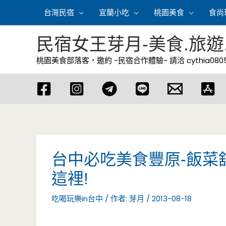
跳
台灣民宿
宜蘭小吃
桃園美食
食尚
至
主
民宿女王芽月-美食.旅遊
要
桃園美食部落客，邀約 -民宿合作體驗~ 請洽
cythia08
內
容
台中必吃美食豐原-飯菜
這裡!
吃喝玩樂in台中
/ 作者:
芽月
/
2013-08-18