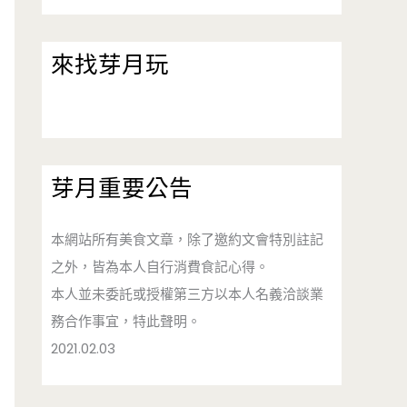
來找芽月玩
芽月重要公告
本網站所有美食文章，除了邀約文會特別註記
之外，皆為本人自行消費食記心得。
本人並未委託或授權第三方以本人名義洽談業
務合作事宜，特此聲明。
2021.02.03