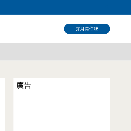
搜
尋
芽月帶你吃
廣告