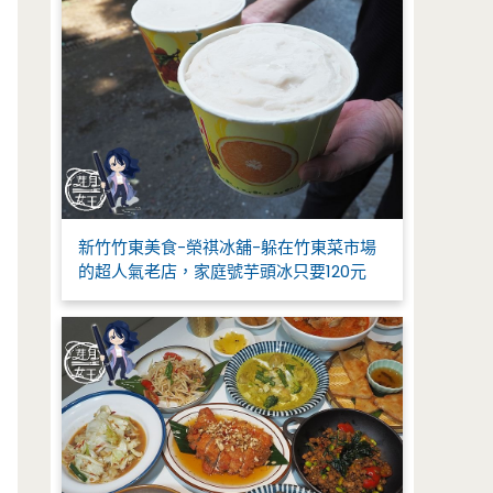
新竹竹東美食-榮祺冰舖-躲在竹東菜市場
的超人氣老店，家庭號芋頭冰只要120元