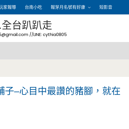
玩家報導
台南小吃
報芽月名號有好康
短影音
.全台趴趴走
05@gmail.com
//LINE: cythia0805
舖子–心目中最讚的豬腳，就在