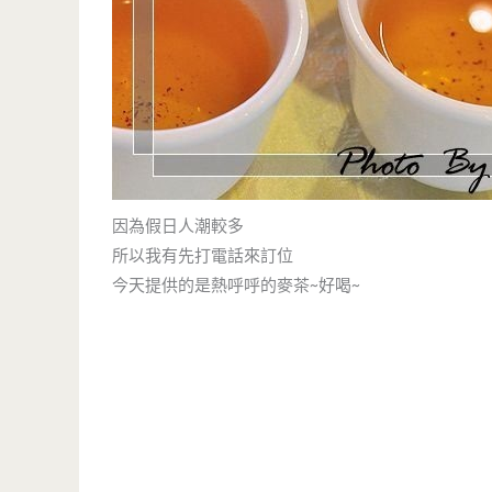
因為假日人潮較多
所以我有先打電話來訂位
今天提供的是熱呼呼的麥茶~好喝~