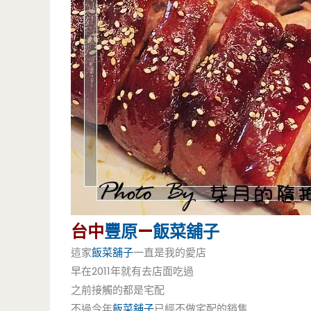
台中
豐原
—
飯菜舖子
這家
飯菜舖子
一直是我的愛店
早在2011年就有去店面吃過
之前接觸的都是宅配
不過今年
飯菜舖子
已經不做宅配的銷售