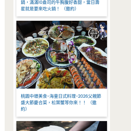
鍋，滿滿10盎司的牛胸腹好香甜，當日壽
星就是要來吃火鍋！ （邀約）
桃園中壢美食-海童日式料理-2026父親節
盛大節慶合菜，松葉蟹等你來！！ （邀
約）