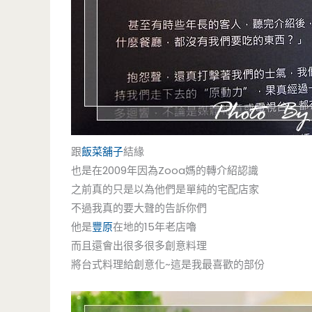
跟
飯菜舖子
結緣
也是在2009年因為Zooa媽的轉介紹認識
之前真的只是以為他們是單純的宅配店家
不過我真的要大聲的告訴你們
他是
豐原
在地的15年老店嚕
而且還會出很多很多創意料理
將台式料理給創意化~這是我最喜歡的部份