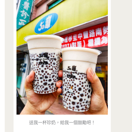
送我一杯珍奶，給我一個鼓勵吧！