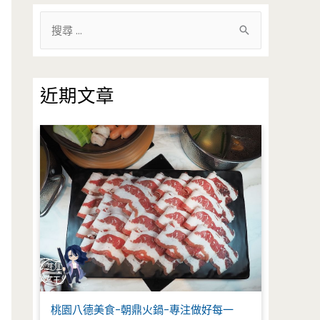
搜
尋
關
鍵
近期文章
字
:
桃園八德美食-朝鼎火鍋-專注做好每一