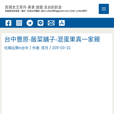
跳
民宿女王芽月-美食.旅遊.全台趴趴走
至
桃園美食部落客，邀約 -民宿合作體驗~ 請洽
cythia0805@gmail.com
//LINE: cythia0805
Main
主
要
Men
內
容
台中豐原-飯菜舖子-混蛋果真一家親
吃喝玩樂in台中
/ 作者:
芽月
/
2011-03-22