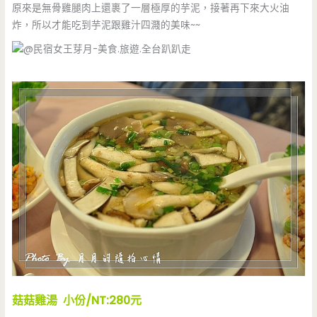
原來是無骨雞腿肉上還裹了一層極厚的芋泥，接著再下來大火油
炸，所以才能吃到芋泥跟雞汁四濺的美味~~
菇菇雞湯 小份/NT:280元