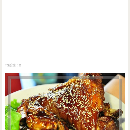
TG按讚：0