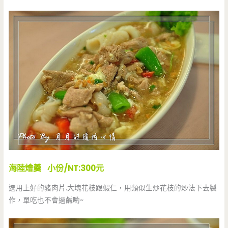
海陸燴羹 小份/NT:300元
選用上好的豬肉片.大塊花枝跟蝦仁，用類似生炒花枝的炒法下去製
作，單吃也不會過鹹喲~