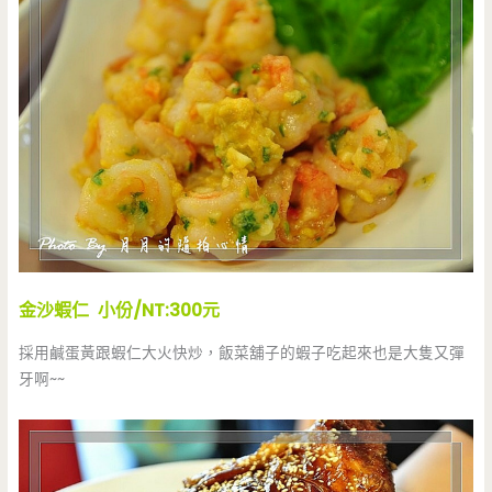
金沙蝦仁 小份/NT:300元
採用鹹蛋黃跟蝦仁大火快炒，飯菜舖子的蝦子吃起來也是大隻又彈
牙啊~~