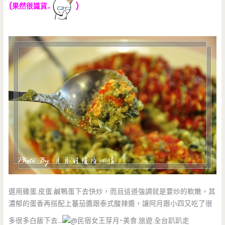
(果然很識貨..
)
選用雞蛋.皮蛋.鹹鴨蛋下去快炒，而且這道強調就是要炒的軟嫩，其
濃郁的蛋香再搭配上蕃茄醬跟泰式酸辣醬，讓阿月跟小四又吃了很
多很多白飯下去…