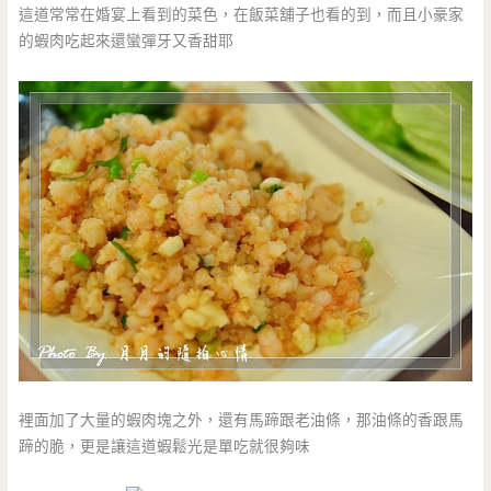
這道常常在婚宴上看到的菜色，在飯菜舖子也看的到，而且小豪家
的蝦肉吃起來還蠻彈牙又香甜耶
裡面加了大量的蝦肉塊之外，還有馬蹄跟老油條，那油條的香跟馬
蹄的脆，更是讓這道蝦鬆光是單吃就很夠味