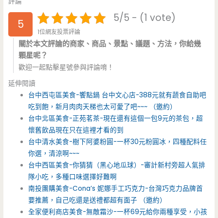
評論
5/5 - (1 vote)
5
1位網友投票評論
關於本文評論的商家、商品、景點、議題、方法，你給幾
顆星呢？
歡迎一起點擊星號參與評論唷！
延伸閱讀
台中西屯區美食-饗點鍋 台中文心店-388元就有蔬食自助吧
吃到飽，新月肉肉天梯也太可愛了吧~~~ （邀約）
台中北區美食-正苑茗茶-現在還有這個一包9元的茶包，超
懷舊飲品現在只在這裡才看的到
台中清水美食-樹下阿婆粉圓-一杯30元粉圓冰，四種配料任
你選，清涼啊~~~
台中西區美食-你猜猜（黑心地瓜球）-審計新村旁超人氣排
隊小吃，多種口味選擇好難啊
南投團購美食-Cona’s 妮娜手工巧克力-台灣巧克力品牌首
要推薦，自己吃還是送禮都超有面子 （邀約）
全家便利商店美食-無敵霜沙-一杯69元給你兩種享受，小孩