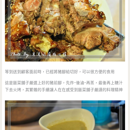
等到送到顧客面前時，已經將豬腳給切好，可以很方便的食用
這是飯菜舖子嚴選上好的豬前腳，先炸-後滷-再蒸，最後再上糖汁
下去火烤，其繁雜的手續讓人在在感受到飯菜舖子嚴謹的料理精神