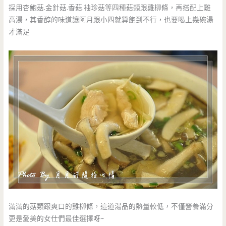
採用杏鮑菇.金針菇.香菇.袖珍菇等四種菇類跟雞柳條，再搭配上雞
高湯，其香醇的味道讓阿月跟小四就算飽到不行，也要喝上幾碗湯
才滿足
滿滿的菇類跟爽口的雞柳條，這道湯品的熱量較低，不僅營養滿分
更是愛美的女仕們最佳選擇呀~