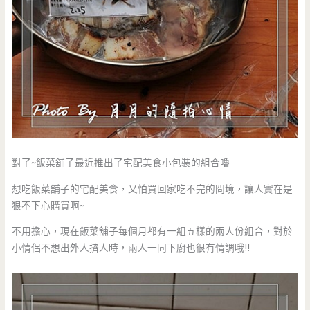
對了~飯菜舖子最近推出了宅配美食小包裝的組合嚕
想吃飯菜舖子的宅配美食，又怕買回家吃不完的冏境，讓人實在是
狠不下心購買啊~
不用擔心，現在飯菜舖子每個月都有一組五樣的兩人份組合，對於
小情侶不想出外人擠人時，兩人一同下廚也很有情調哦!!