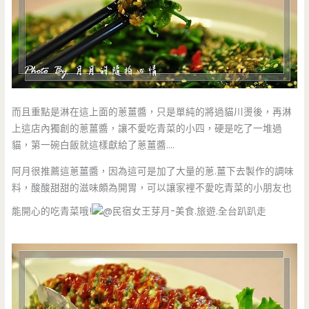
而且重點是淋在這上面的蔥薑醬，只是單純的將過貓川燙後，再淋
上這店內獨創的蔥薑醬，讓不愛吃青菜的小四，硬是吃了一堆過
貓，第一碗白飯就這樣獻給了蔥薑醬….
阿月很推薦這蔥薑醬，因為這可是加了大量的蔥.薑下去製作的調味
料，酸酸甜甜的滋味頗為開胃，可以讓家裡不愛吃青菜的小朋友也
能開心的吃青菜哦!