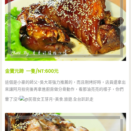
金寶元蹄 一隻/NT:600元
這個是小豪的師父-吳大哥強力推薦的，而且剛烤好時，店員還拿出
來讓阿月拍完後再拿進廚房做分骨動作，看那油亮亮的樣子，你們
暈了沒?