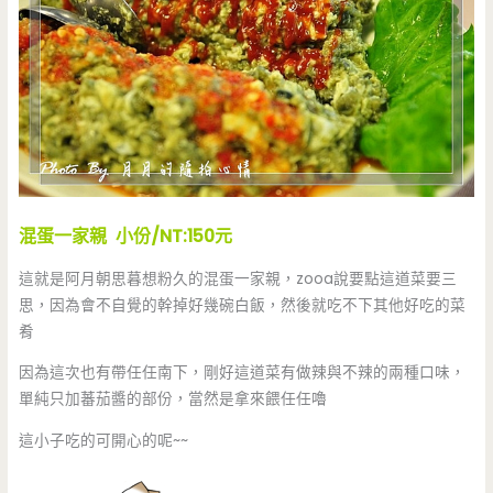
混蛋一家親 小份/NT:150元
這就是阿月朝思暮想粉久的混蛋一家親，zooa說要點這道菜要三
思，因為會不自覺的幹掉好幾碗白飯，然後就吃不下其他好吃的菜
肴
因為這次也有帶任任南下，剛好這道菜有做辣與不辣的兩種口味，
單純只加蕃茄醬的部份，當然是拿來餵任任嚕
這小子吃的可開心的呢~~