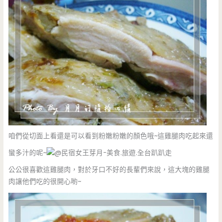
咱們從切面上看還是可以看到粉嫩粉嫩的顏色哦~這雞腿肉吃起來還
蠻多汁的呢~
公公很喜歡這雞腿肉，對於牙口不好的長輩們來說，這大塊的雞腿
肉讓他們吃的很開心喲~