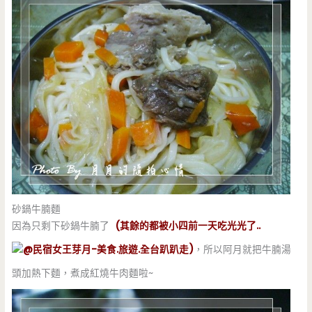
砂鍋牛腩麵
因為只剩下砂鍋牛腩了
(其餘的都被小四前一天吃光光了..
)
，所以阿月就把牛腩湯
頭加熱下麵，煮成紅燒牛肉麵啦~