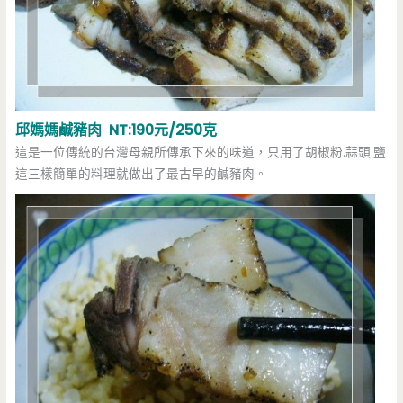
邱媽媽鹹豬肉 NT:190元/250克
這是一位傳統的台灣母親所傳承下來的味道，只用了胡椒粉.蒜頭.鹽
這三樣簡單的料理就做出了最古早的鹹豬肉。