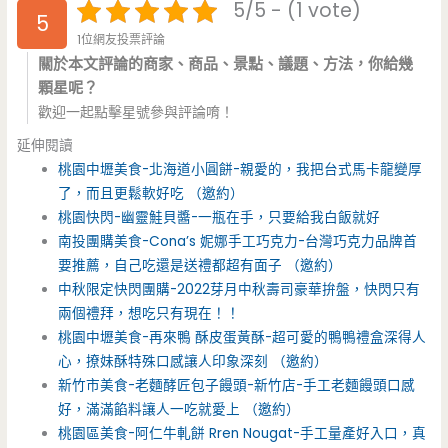
5/5 - (1 vote)
5
1位網友投票評論
關於本文評論的商家、商品、景點、議題、方法，你給幾
顆星呢？
歡迎一起點擊星號參與評論唷！
延伸閱讀
桃園中壢美食-北海道小圓餅-親愛的，我把台式馬卡龍變厚
了，而且更鬆軟好吃 （邀約）
桃園快閃-幽靈鮭貝醬-一瓶在手，只要給我白飯就好
南投團購美食-Cona’s 妮娜手工巧克力-台灣巧克力品牌首
要推薦，自己吃還是送禮都超有面子 （邀約）
中秋限定快閃團購-2022芽月中秋壽司豪華拚盤，快閃只有
兩個禮拜，想吃只有現在！！
桃園中壢美食-再來鴨 酥皮蛋黃酥-超可愛的鴨鴨禮盒深得人
心，撩妹酥特殊口感讓人印象深刻 （邀約）
新竹市美食-老麵酵匠包子饅頭-新竹店-手工老麵饅頭口感
好，滿滿餡料讓人一吃就愛上 （邀約）
桃園區美食-阿仁牛軋餅 Rren Nougat-手工量產好入口，真