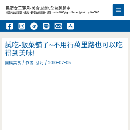
跳
民宿女王芽月-美食.旅遊.全台趴趴走
至
桃園美食部落客，邀約 -民宿合作體驗~ 請洽
cythia0805@gmail.com
//LINE: cythia0805
Main
主
要
Men
內
容
試吃-飯菜舖子~不用行萬里路也可以吃
得到美味!
團購美食
/ 作者:
芽月
/
2010-07-05