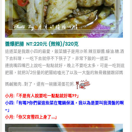
醬爆肥腸 NT:220元 (微辣)/320克
這道菜是我跟小四的最愛，飯菜舖子是用沙茶.辣豆瓣醬.蠔油.糖.酒
下去料理，一吃下去就停不下筷子了，非常下飯的一道菜。
連挑嘴四嘴巴上說吃一點點就好，晚上不要吃太多，可是一吃到這
肥腸，就把3/2份量的肥腸給嗑光了以及一大盤的無骨雞腿跟邱媽
媽鹹豬肉…對了，還有一碗雞湯蛋花粥..
小月:「不是有人說要吃一點點就好嗎??」
小四:「有嗎?你們留這些菜在電鍋保溫，我以為是要叫我清盤的啊
~」
小月:「你又宮雪四上身了….」