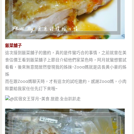
飯菜舖子
這次接到飯菜舖子的邀約，真的是件蠻巧合的事情，之前就曾在美
食估價王看到飯菜舖子上節目介紹他們家菜色時，阿月就蠻想嘗試
看看，後來無意間居然發現我的姊妹-Zooa媽就是店長黃小豪的姊
姊
而在跟Zooa媽聊天時，才有這次的試吃邀約，感謝Zooa媽，小肉
粽要給我家任任先訂下來哦~