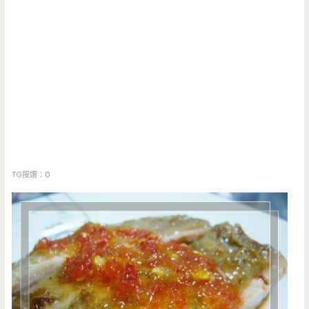
TG按讚：0