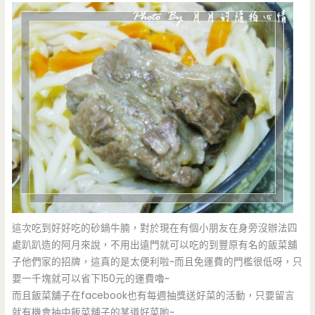
這次吃到好好吃的砂鍋牛腩，對於現在有個小朋友在身旁沒辦法四
處趴趴造的阿月來說，不用出遠門就可以吃的到豐原有名的飯菜舖
子他們家的招牌，這真的是太便利啦~而且免運費的門檻很低呀，只
要一千塊就可以省下150元的運費嚕~
而且飯菜舖子在facebook也有每週抽獎送好菜的活動，只要留言
就有機會抽中飯菜舖子的某道好菜喲~