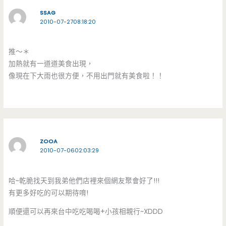
SSAG
2010-07-2708:18:20
推～＊
加熱就有一道道美食出現，
像現在下大雨也很方便，不用出門就有美食啦！！
ZOOA
2010-07-0602:03:29
哈~乾脆找天到我弟他們店裡來個網友聚會好了!!!
有更多好吃的可以期待唷!
順便還可以再來台中吃吃喝喝+小孩相親行~XDDD