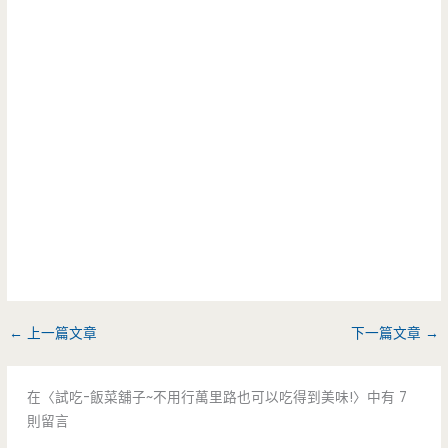
←
上一篇文章
下一篇文章
→
在〈試吃-飯菜舖子~不用行萬里路也可以吃得到美味!〉中有 7
則留言