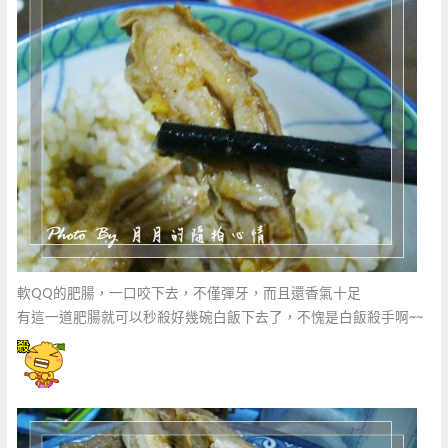
軟QQ的肥腸，一口咬下去，不僅彈牙，而且還香氣十足
有這一道肥腸就可以秒殺好幾碗白飯下去了，不愧是白飯殺手啊~~