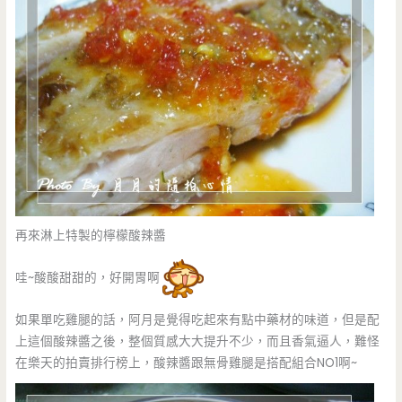
再來淋上特製的檸檬酸辣醬
哇~酸酸甜甜的，好開胃啊
如果單吃雞腿的話，阿月是覺得吃起來有點中藥材的味道，但是配
上這個酸辣醬之後，整個質感大大提升不少，而且香氣逼人，難怪
在樂天的拍賣排行榜上，酸辣醬跟無骨雞腿是搭配組合NO1啊~