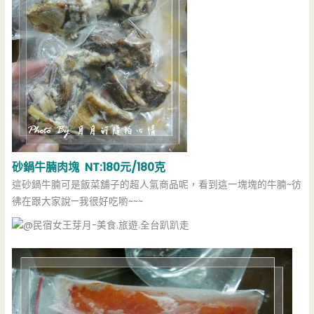
砂鍋牛腩肉塊 NT:180元/180克
這砂鍋牛腩可是飯菜舖子的超人氣商品呢，看到這一塊塊的牛腩~彷
彿在跟大家說—我很好吃喲~~~