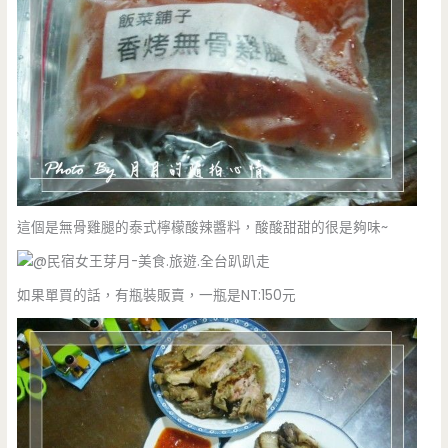
這個是無骨雞腿的泰式檸檬酸辣醬料，酸酸甜甜的很是夠味~
如果單買的話，有瓶裝販賣，一瓶是NT:150元