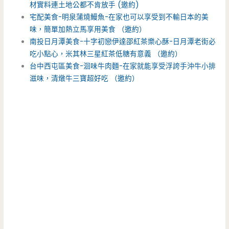
材實料連土地公都不肯放手 (邀約)
宅配美食-明泉蒲燒鰻魚-在家也可以享受到不輸日本的美
味，簡單加熱立馬享用美食 （邀約）
南投日月潭美食-十字初戀伊達邵紅茶樂心酥-日月潭老街必
吃小點心，米其林三星紅茶低糖有意義 （邀約）
台中西屯區美食-洄味牛肉麵-在家就能享受浮誇手沖牛小排
滋味，清燉牛三寶超好吃 （邀約）