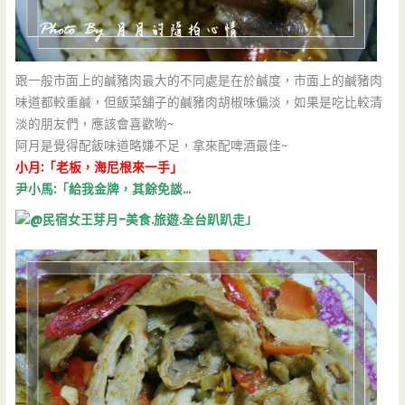
跟一般市面上的鹹豬肉最大的不同處是在於鹹度，市面上的鹹豬肉
味道都較重鹹，但飯菜舖子的鹹豬肉胡椒味偏淡，如果是吃比較清
淡的朋友們，應該會喜歡喲~
阿月是覺得配飯味道略嫌不足，拿來配啤酒最佳~
小月:「老板，海尼根來一手」
尹小馬:「給我金牌，其餘免談…
」