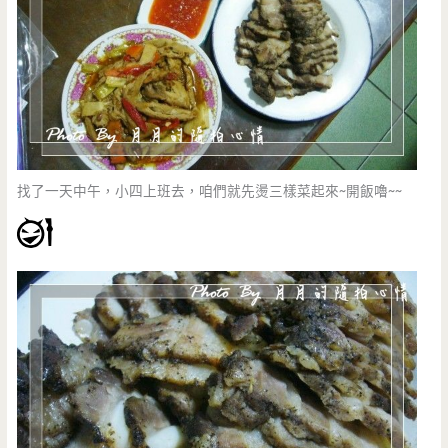
找了一天中午，小四上班去，咱們就先燙三樣菜起來~開飯嚕~~