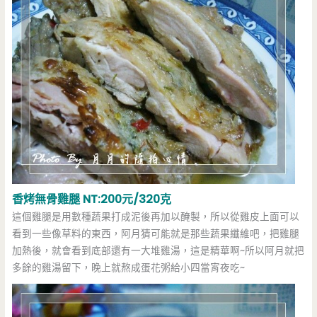
香烤無骨雞腿 NT:200元/320克
這個雞腿是用數種蔬果打成泥後再加以醃製，所以從雞皮上面可以
看到一些像草料的東西，阿月猜可能就是那些蔬果纖維吧，把雞腿
加熱後，就會看到底部還有一大堆雞湯，這是精華啊~所以阿月就把
多餘的雞湯留下，晚上就熬成蛋花粥給小四當宵夜吃~