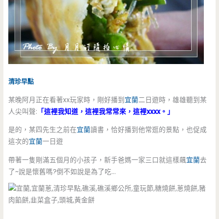
清珍早點
某晚阿月正在看著xx玩家時，剛好播到
宜蘭
二日遊時，雄雄聽到某
人尖叫聲:
「這裡我知道，這裡我常常來，這裡xxxx。」
是的，某四先生之前在
宜蘭
讀書，恰好播到他常逛的景點，也促成
這次的
宜蘭
一日遊
帶著一隻剛滿五個月的小孩子，新手爸媽一家三口就這樣飆
宜蘭
去
了~說是懷舊嗎?倒不如說是為了吃…