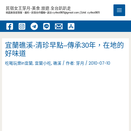
跳
民宿女王芽月-美食.旅遊.全台趴趴走
至
桃園美食部落客，邀約 -民宿合作體驗~ 請洽
cythia0805@gmail.com
//LINE: cythia0805
Main
主
要
Men
內
容
宜蘭礁溪-清珍早點–傳承30年，在地的
好味道
吃喝玩樂in宜蘭
,
宜蘭小吃
,
礁溪
/ 作者:
芽月
/
2010-07-10