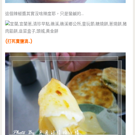
這個辣椒醬其實沒啥辣度耶，只是蠻鹹的…
(打死賣鹽滴..)