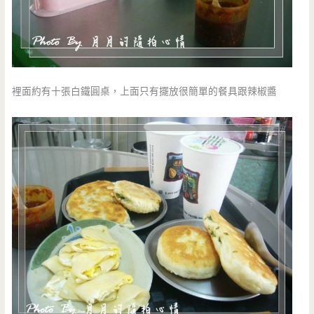
裡面約有十張白鐵圓桌，上面只有擺放很簡單的餐具跟辣椒醬