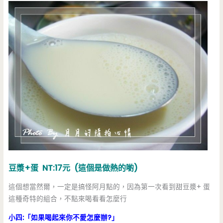
豆漿+蛋 NT:17元 (這個是做熱的喲)
這個想當然爾，一定是搞怪阿月點的，因為第一次看到甜豆漿+ 蛋
這種奇特的組合，不點來喝看看怎麼行
小四:「如果喝起來你不愛怎麼辦?」