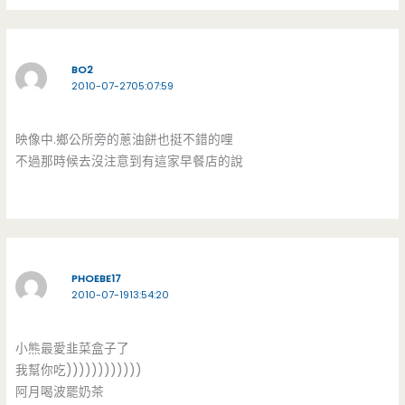
BO2
2010-07-2705:07:59
映像中.鄉公所旁的蔥油餅也挺不錯的哩
不過那時候去沒注意到有這家早餐店的說
PHOEBE17
2010-07-1913:54:20
小熊最愛韭菜盒子了
我幫你吃))))))))))))
阿月喝波罷奶茶