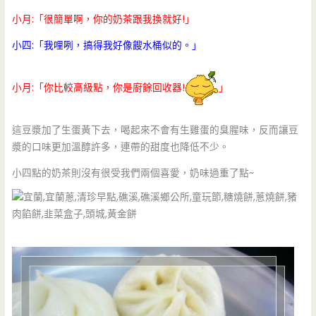
小月:「很簡單啊，你的奶茶跟我換就好!」
小四:「我哩咧，搞得我好像餿水桶似的。」
小月:「你比較高級點，你是廚餘回收器!
」
這豆漿加了生蛋黃下去，喝起來不會有生雞蛋的臭腥味，反而讓豆
漿的口味更加溫醇許多，連帶的甜度也降低不少。
小四點的奶茶則沒有很受我們兩個喜愛，奶味過重了點~