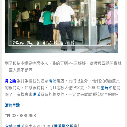
到了10點多還是這麼多人，我的天啊~生意好好，從凌晨四點開賣就
一直人氣不斷啊~~
月之語
:誤打誤撞找到這家
礁溪
老店，真的很意外，他們家的麵皮真
的很特別，口感很獨特，而且老板人也很客氣，2010年
童玩節
也開
跑了，有機會來
礁溪
遊玩的格友們，一定要來試試看這家早點喲~
清珍早點
TEL:03-9889658
宜蘭
縣
礁溪
鄉中正路170號
(
礁溪鄉公所
旁)