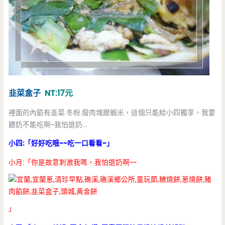
韭菜盒子
NT:17元
裡面的內餡有韭菜.冬粉.瘦肉塊跟蝦米，這個只能給小四獨享，我要
餵奶不能吃啊~我怕退奶…
小四:「好好吃哦~~吃一口看看~」
小月:「你是故意刺激我嗎，我怕退奶啊~~
」