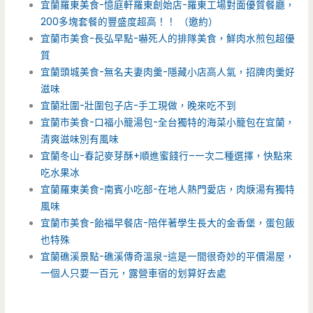
宜蘭羅東美食-憶庭軒羅東創始店-羅東工場對面優質餐廳，
200多塊套餐的豐盛度超高！！ （邀約）
宜蘭市美食-長弘早點-嚇死人的排隊美食，鮮肉水煎包超優
質
宜蘭頭城美食-無名夫妻肉羹-隱藏小店高人氣，招牌肉羹好
滋味
宜蘭壯圍-壯圍包子店-手工現做，晚來吃不到
宜蘭市美食-口福小籠湯包-全台獨特的海菜小籠包在宜蘭，
清爽滋味別有風味
宜蘭冬山-春記麥芽酥+順進蜜餞行–一次二種選擇，快點來
吃水果冰
宜蘭羅東美食-南賓小吃部-在地人熱門愛店，肉焿湯有獨特
風味
宜蘭市美食-飴福早餐店-陪伴著學生長大的金香堡，蛋包飯
也特殊
宜蘭礁溪景點-礁溪傳奇溫泉-這是一間很奇妙的平價湯屋，
一個人只要一百元，露營車宿的划算好去處