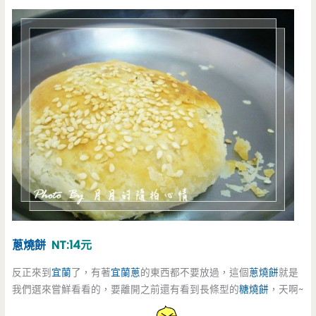
蔥燒餅
NT:14元
反正來到
宜蘭
了，有著
宜蘭蔥
的東西都不要放過，這個
蔥燒餅
就是
我們選來嘗鮮看看的，要離開之前還有看到長條型的
糖燒餅
，天啊~