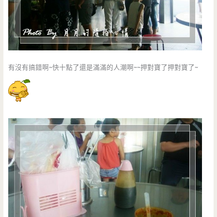
有沒有搞錯啊~快十點了還是滿滿的人潮啊~~押對寶了押對寶了~