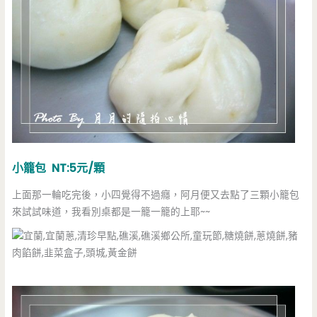
小籠包 NT:5元/顆
上面那一輪吃完後，小四覺得不過癮，阿月便又去點了三顆小籠包
來試試味道，我看別桌都是一籠一籠的上耶~~