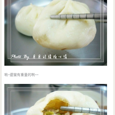
喲~還蠻有重量的咧~~