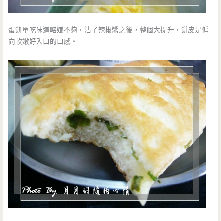
蛋餅單吃味道略嫌不夠，沾了辣椒醬之後，整個大提升，餅皮是偏
向軟嫩好入口的口感。