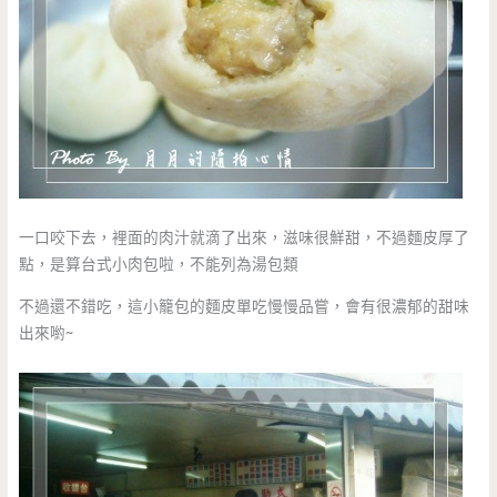
一口咬下去，裡面的肉汁就滴了出來，滋味很鮮甜，不過麵皮厚了
點，是算台式小肉包啦，不能列為湯包類
不過還不錯吃，這小籠包的麵皮單吃慢慢品嘗，會有很濃郁的甜味
出來喲~