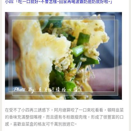
小四:「吃一口就好~不會怎樣~回家再喝波霸奶追奶就好啦~」
在受不了小四再三誘惑下，阿月總算咬了一口來吃看看，頓時韭菜
的香味充滿整個嘴裡，而且還有冬粉跟瘦肉塊，形成了很豐富的口
感，喜歡韭菜盒的格友可千萬別放過它~