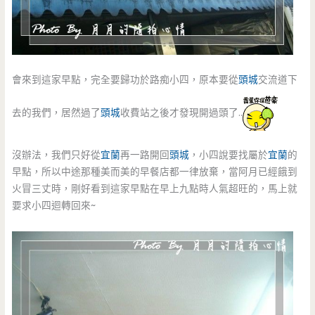
會來到這家早點，完全要歸功於路痴小四，原本要從
頭城
交流道下
去的我們，居然過了
頭城
收費站之後才發現開過頭了..
沒辦法，我們只好從
宜蘭
再一路開回
頭城
，小四說要找屬於
宜蘭
的
早點，所以中途那種美而美的早餐店都一律放棄，當阿月已經餓到
火冒三丈時，剛好看到這家早點在早上九點時人氣超旺的，馬上就
要求小四迴轉回來~