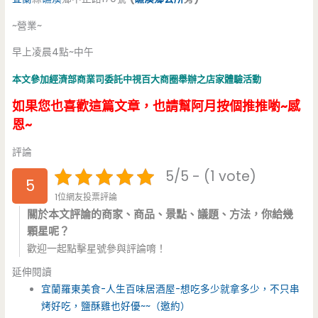
~營業~
早上凌晨4點~中午
本文參加經濟部商業司委託中視百大商圈舉辦之店家體驗活動
如果您也喜歡這篇文章，也請幫阿月按個推推喲~感
恩~
評論
5/5 - (1 vote)
5
1位網友投票評論
關於本文評論的商家、商品、景點、議題、方法，你給幾
顆星呢？
歡迎一起點擊星號參與評論唷！
延伸閱讀
宜蘭羅東美食-人生百味居酒屋-想吃多少就拿多少，不只串
烤好吃，鹽酥雞也好優~~（邀約）