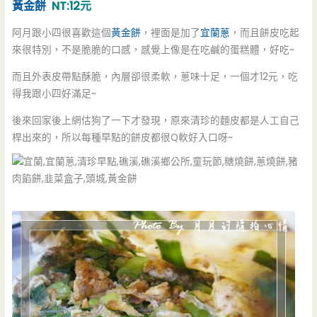
黃金餅
NT:12元
阿月跟小四很喜歡這個
黃金餅
，裡面是加了
宜蘭蔥
，而且餅皮吃起
來很特別，不是脆脆的口感，感覺上像是在吃鹹的蛋糕體，好吃~
而且外表皮帶點酥脆，內層卻很柔軟，蔥味十足，一個才12元，吃
得我跟小四好滿足~
後來回家後上網估狗了一下才發現，原來清珍的麵皮都是人工自己
桿出來的，所以每種早點的餅皮都很Q軟好入口呀~