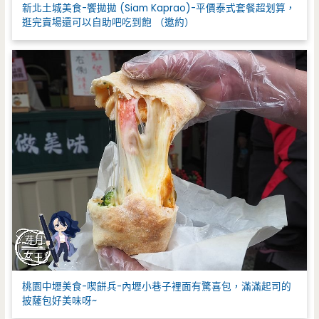
新北土城美食-饗拋拋 (Siam Kaprao)-平價泰式套餐超划算，
逛完賣場還可以自助吧吃到飽 （邀約）
桃園中壢美食-喫餅兵-內壢小巷子裡面有驚喜包，滿滿起司的
披薩包好美味呀~