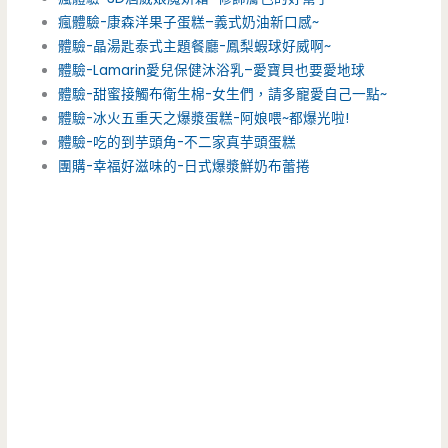
瘋體驗-康森洋果子蛋糕–義式奶油新口感~
體驗-晶湯匙泰式主題餐廳-鳳梨蝦球好威啊~
體驗-Lamarin愛兒保健沐浴乳–愛寶貝也要愛地球
體驗-甜蜜接觸布衛生棉-女生們，請多寵愛自己一點~
體驗-冰火五重天之爆漿蛋糕-阿娘喂~都爆光啦!
體驗-吃的到芋頭角-不二家真芋頭蛋糕
團購-幸福好滋味的-日式爆漿鮮奶布蕾捲