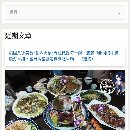
搜
尋
關
鍵
近期文章
字
:
桃園八德美食-朝鼎火鍋-專注做好每一鍋，滿滿10盎司的牛胸
腹好香甜，當日壽星就是要來吃火鍋！ （邀約）