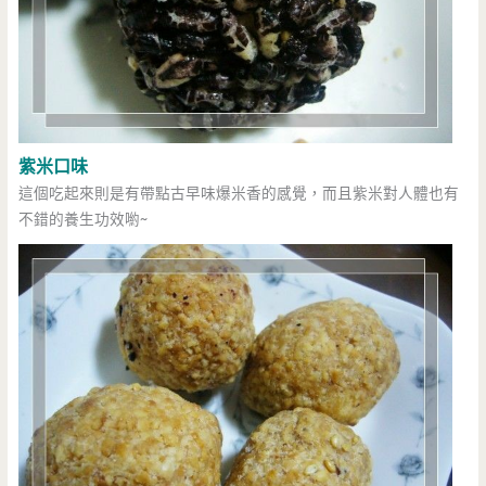
紫米口味
這個吃起來則是有帶點古早味爆米香的感覺，而且紫米對人體也有
不錯的養生功效喲~