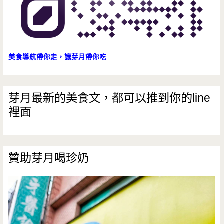
美食導航帶你走，讓芽月帶你吃
芽月最新的美食文，都可以推到你的line
裡面
贊助芽月喝珍奶