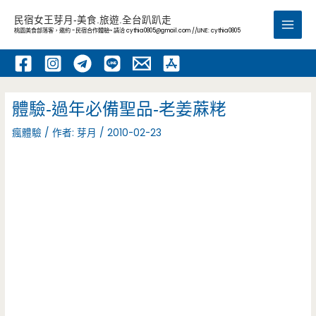
跳
民宿女王芽月-美食.旅遊.全台趴趴走
至
桃園美食部落客，邀約 -民宿合作體驗~ 請洽
cythia0805@gmail.com
//LINE: cythia0805
Main
主
要
Men
內
容
體驗-過年必備聖品-老姜蔴粩
瘋體驗
/ 作者:
芽月
/
2010-02-23