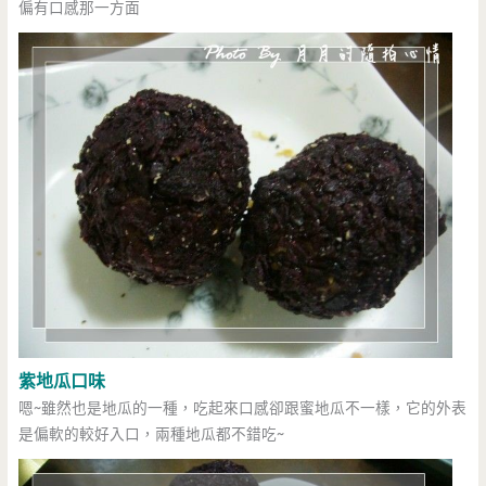
偏有口感那一方面
紫地瓜口味
嗯~雖然也是地瓜的一種，吃起來口感卻跟蜜地瓜不一樣，它的外表
是偏軟的較好入口，兩種地瓜都不錯吃~