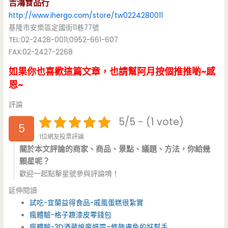
吉鴻食品行
http://www.ihergo.com/store/tw0224280011
基隆市安樂區定國街11巷77號
TEL:02-2428-0011;0952-661-607
FAX:02-2427-2268
如果你也喜歡這篇文章，也請幫阿月按個推推喲~感
恩~
評論
5/5 - (1 vote)
5
1位網友投票評論
關於本文評論的商家、商品、景點、議題、方法，你給幾
顆星呢？
歡迎一起點擊星號參與評論唷！
延伸閱讀
試吃-宜蘭益得食品-戚風蛋糕很紮實
瘋體驗-格子趣漆皮零錢包
瘋體驗-3D酒葳娘魔妍霜–修飾膚色的好幫手