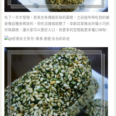
吃了一半才發現，原來也有傳統形狀的蔴粩，之前過年時吃到的都
是像這種長條狀的，但吃沒幾個就飽了，幸虧店家推出玲瓏小巧的
珍珠蔴粩，讓大家可以更好入口，有更多的空間裝更多種口味啦~