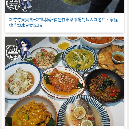
新竹竹東美食-榮祺冰舖-躲在竹東菜市場的超人氣老店，家庭
號芋頭冰只要120元