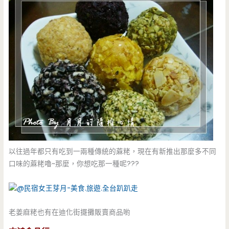
以往過年都只有吃到一兩種傳統的蔴粩，現在有新推出那麼多不同
口味的蔴粩嚕~那麼，你想吃那一種呢???
老姜麻粩也有在迪化街擺攤販賣商品喲