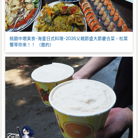
桃園中壢美食-海童日式料理-2026父親節盛大節慶合菜，松葉
蟹等你來！！ （邀約）