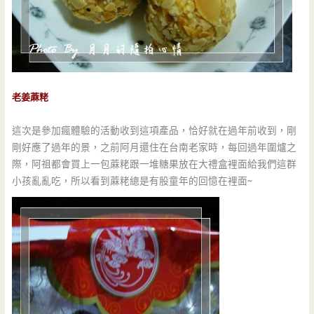
老姜蔴粩
這次是參加瘋體驗的活動收到這項產品，恰好就在過年前收到，剛
剛好應了過年的景，之前阿月還住在台南老家時，每回過年圍爐之
際，阿祖都會買上一包蔴粩跟一堆糖果放在大禮盒裡面給我們這群
小孩亂亂吃，所以看到蔴粩總是有股童年的回憶在裡面~