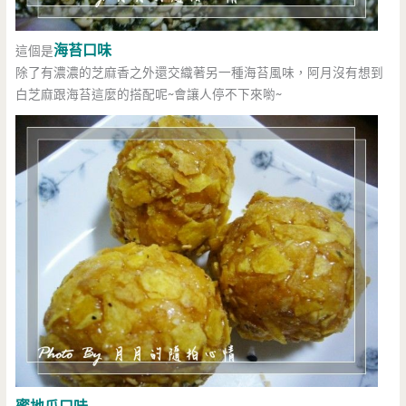
海苔口味
這個是
除了有濃濃的芝麻香之外還交織著另一種海苔風味，阿月沒有想到
白芝麻跟海苔這麼的搭配呢~會讓人停不下來喲~