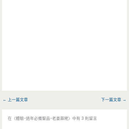
←
上一篇文章
下一篇文章
→
在〈體驗-過年必備聖品-老姜蔴粩〉中有 3 則留言