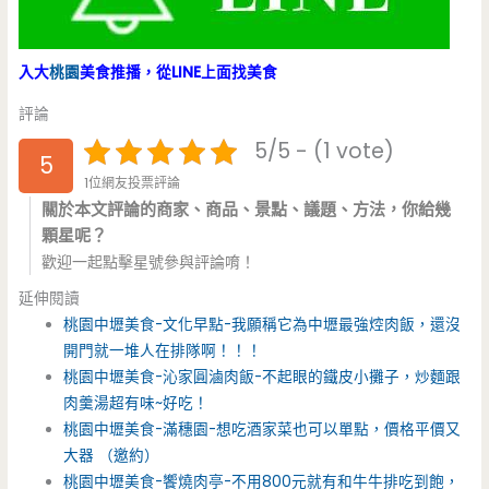
入大
桃園
美食推播，從LINE上面找美食
評論
5/5 - (1 vote)
5
1位網友投票評論
關於本文評論的商家、商品、景點、議題、方法，你給幾
顆星呢？
歡迎一起點擊星號參與評論唷！
延伸閱讀
桃園中壢美食-文化早點-我願稱它為中壢最強焢肉飯，還沒
開門就一堆人在排隊啊！！！
桃園中壢美食-沁家圓滷肉飯-不起眼的鐵皮小攤子，炒麵跟
肉羹湯超有味~好吃！
桃園中壢美食-滿穗園-想吃酒家菜也可以單點，價格平價又
大器 （邀約）
桃園中壢美食-饗燒肉亭-不用800元就有和牛牛排吃到飽，