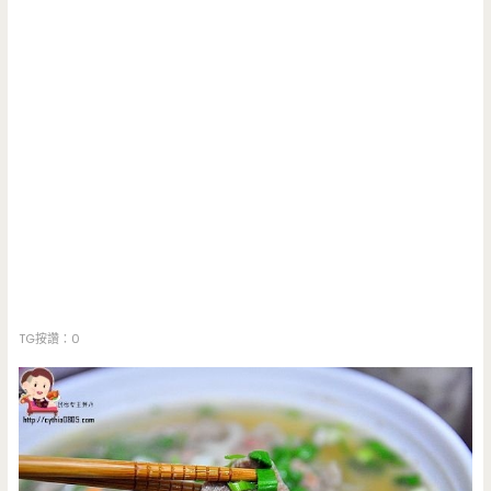
TG按讚：0