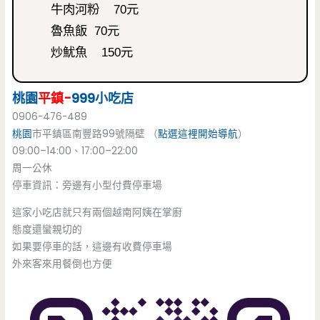
牛肉河粉 70元
魯魚飯 70元
炒魷魚 150元
桃園
平鎮-
999小吃店
0906-476-489
桃園
市平鎮區南豐路99號隔壁 （
點選這裡開始導航
）
09:00–14:00、17:00–22:00
周一公休
停車資訊：旁邊有小型付費停車場
這家小吃店就只有兩個越南阿姨在掌廚
態度還蠻親切的
如果要停車的話，這邊有收費停車場
外來客來用餐倒也方便