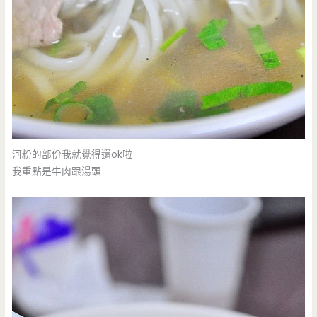
河粉的部份我就覺得還ok啦
我重點是牛肉跟湯頭