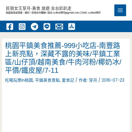
跳
民宿女王芽月-美食.旅遊.全台趴趴走
至
桃園美食部落客，邀約 -民宿合作體驗~ 請洽
cythia0805@gmail.com
//LINE: cythia0805
Main
主
要
Men
內
容
桃園平鎮美食推薦-999小吃店-南豐路
上新亮點，深藏不露的美味/平鎮工業
區/山仔頂/越南美食/牛肉河粉/椰奶冰/
平價/鐵皮屋/7-11
吃喝玩樂in桃園
,
平鎮美食景點
,
愛食記
/ 作者:
芽月
/
2016-07-23