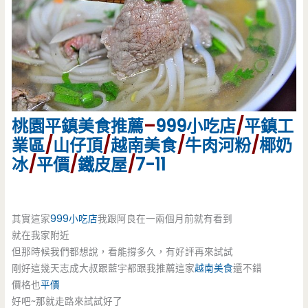
桃園
平鎮美食推薦
–
999小吃店
/
平鎮工
業區
/
山仔頂
/
越南美食
/
牛肉河粉
/
椰奶
冰
/
平價
/
鐵皮屋
/
7-11
其實這家
999小吃店
我跟阿良在一兩個月前就有看到
就在我家附近
但那時候我們都想說，看能撐多久，有好評再來試試
剛好這幾天志成大叔跟藍宇都跟我推薦這家
越南美食
還不錯
價格也
平價
好吧~那就走路來試試好了