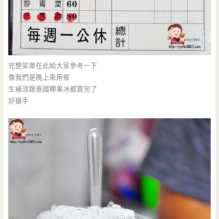
完整菜單在此給大家參考一下
像我們是晚上來用餐
生補涼跟泰國椰果冰都賣完了
好搶手