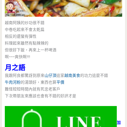
越南阿姨的炒功很不錯
中卷吃起來不會太乾扁
相反的還蠻有彈性
料理起來雖然有點辣辣的
但很好下飯，再來上一杯啤酒
啊~~~爽快啊!!!
月之語
我跟阿良都驚訝到原來
山仔頂
這家
越南美食
的功力這麼不錯
牛肉河粉
的湯頭好，東西也算
平價
難怪短短時間內就有死忠老客戶
下次帶朋友來應該也會有不錯的好評才是
加