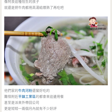
像阿良這種怕生的孩子
就還是把牛肉都用高湯給煨熟了再吃吧
他們家的
牛肉河粉
還蠻好吃的
難怪附近
平鎮工業區
的都會來這邊用餐
甚至是派來外帶回公司
更是短短一兩個月內就有不少好評