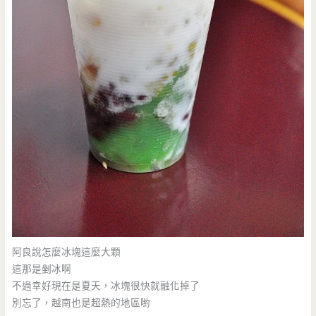
阿良說怎麼冰塊這麼大顆
這那是剉冰啊
不過幸好現在是夏天，冰塊很快就融化掉了
別忘了，越南也是超熱的地區喲