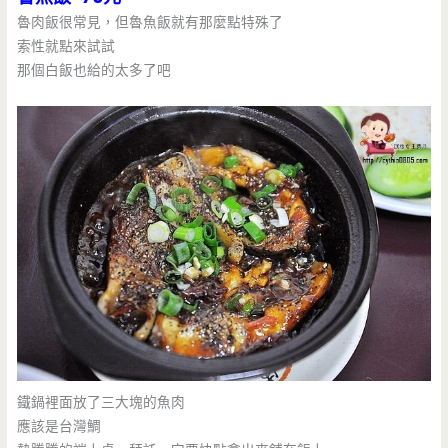
魯肉飯很常見，但魯魚飯就有那麼點特殊了
索性就點來試試
那個白飯也給的太多了吧
鐵鍋裡面放了三大塊的魚肉
應該是台灣鯛