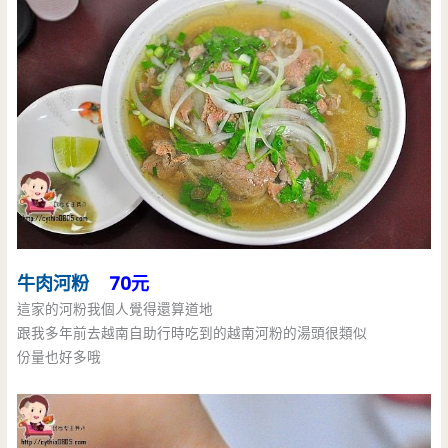
牛肉河粉
70元
這家的河粉我個人覺得還算道地
跟我多年前去越南自助行時吃到的越南河粉的湯頭很類似
份量也好多哦