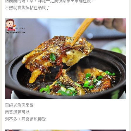
熱騰騰的端上桌，拜託一定要快點拿出來舖在飯上
不然就會焦掉粘在鍋底了
單純以魚肉來說
肉質還算可以
刺不多，阿良還能接受