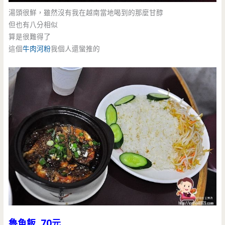
湯頭很鮮，雖然沒有我在越南當地喝到的那麼甘醇
但也有八分相似
算是很難得了
這個
牛肉河粉
我個人還蠻推的
魯魚飯 70元