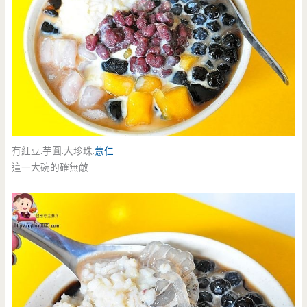
有紅豆.芋圓.大珍珠.
薏仁
這一大碗的確無敵