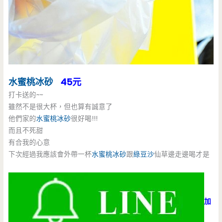
水蜜桃冰砂
45元
打卡送的~~
雖然不是很大杯，但也算有誠意了
他們家的
水蜜桃冰砂
很好喝!!!
而且不死甜
有合我的心意
下次經過我應該會外帶一杯
水蜜桃冰砂
跟
綠豆沙
仙草邊走邊喝才是
加