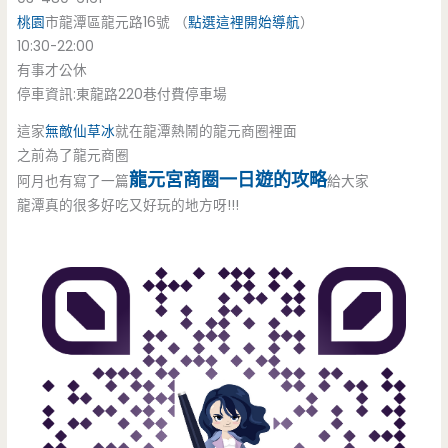
桃園
市龍潭區龍元路16號 （
點選這裡開始導航
）
10:30-22:00
有事才公休
停車資訊:東龍路220巷付費停車場
這家
無敵仙草冰
就在龍潭熱鬧的龍元商圈裡面
之前為了龍元商圈
龍元宮商圈一日遊的攻略
阿月也有寫了一篇
給大家
龍潭真的很多好吃又好玩的地方呀!!!