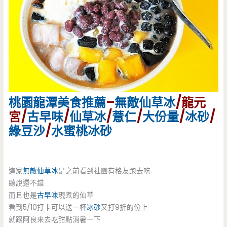
桃園
龍潭美食
推薦
–
無敵仙草冰
/龍元
宮/
古早味
/
仙草冰
/
薏仁
/
大份量
/
冰砂
/
綠豆沙
/
水蜜桃冰砂
這家
無敵仙草冰
是之前看到社團有格友跑去吃
聽說還不錯
而且也是
古早味
現煮的仙草
看到5/10打卡可以送一杯
冰砂
又打9折的份上
就跟阿良來去吃甜點消暑一下