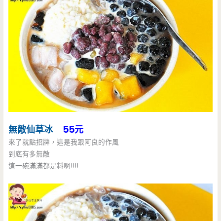
無敵仙草冰
55元
來了就點招牌，這是我跟阿良的作風
到底有多無敵
這一碗滿滿都是料啊!!!!