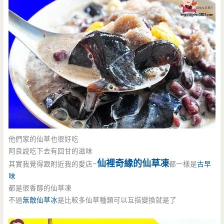
他們家的仙草也很好吃
阿良說吃下去有回甘的滋味
仙裡奇緣的仙草凍
其實我覺得跟附近我的愛店–
都一樣是
古早
味
都是很香醇的仙草凍
不過
無敵仙草冰
是比較多仙草種類可以互搭變換就是了