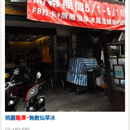
桃園
龍潭-
無敵仙草冰
03-480-6161