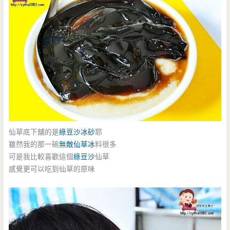
仙草底下舖的是
綠豆沙
冰砂
耶
雖然我的那一碗
無敵仙草冰
料很多
可是我比較喜歡這個
綠豆沙
仙草
感覺更可以吃到仙草的原味