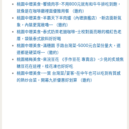
桃園中壢美食-饗燒肉亭-不用800元就有和牛牛排吃到飽，
就像是在咖啡廳裡面優雅用餐 （邀約）
桃園中壢美食-羊霸天下羊肉爐（內壢旗艦店）-新店面新氣
象，內裝更寬敞嚕~~ （邀約）
桃園中壢美食-泰式奶茶老撾咖啡-士校對面亮眼的橘紅色老
厝，袋裝泰式飲料好好喝
桃園中壢美食-滿穗園 手路台灣菜-5000元合菜份量大，道
道都是硬菜呀~~（邀約）
桃園楊梅美食-來浣豆花 《手作豆花 專賣店》-少見的炙燒焦
糖豆花在這裡，桂花凍也好好吃
桃園中壢美食-一葉 台灣菜/宴客-在中午也可以吃到有質感
的熱炒台菜，開幕九折優惠好划算 （邀約）