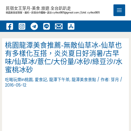
跳
民宿女王芽月-美食.旅遊.全台趴趴走
至
桃園美食部落客，邀約 -民宿合作體驗~ 請洽
cythia0805@gmail.com
//LINE: cythia0805
Main
主
要
Men
內
容
桃園龍潭美食推薦-無敵仙草冰-仙草也
有多樣化互搭，炎炎夏日好消暑/古早
味/仙草冰/薏仁/大份量/冰砂/綠豆沙/水
蜜桃冰砂
吃喝玩樂in桃園
,
愛食記
,
龍潭下午茶
,
龍潭美食景點
/ 作者:
芽月
/
2016-05-12