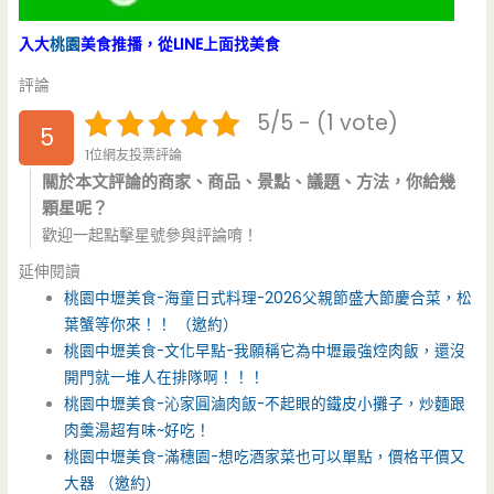
入大
桃園
美食推播，從LINE上面找美食
評論
5/5 - (1 vote)
5
1位網友投票評論
關於本文評論的商家、商品、景點、議題、方法，你給幾
顆星呢？
歡迎一起點擊星號參與評論唷！
延伸閱讀
桃園中壢美食-海童日式料理-2026父親節盛大節慶合菜，松
葉蟹等你來！！ （邀約）
桃園中壢美食-文化早點-我願稱它為中壢最強焢肉飯，還沒
開門就一堆人在排隊啊！！！
桃園中壢美食-沁家圓滷肉飯-不起眼的鐵皮小攤子，炒麵跟
肉羹湯超有味~好吃！
桃園中壢美食-滿穗園-想吃酒家菜也可以單點，價格平價又
大器 （邀約）