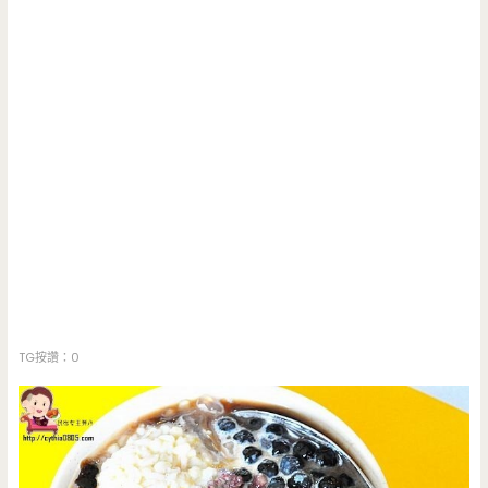
TG按讚：0