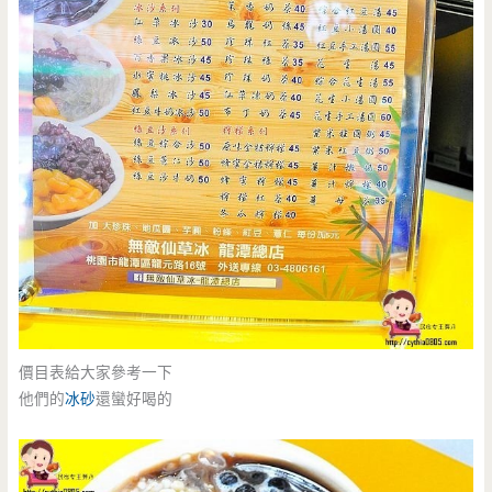
價目表給大家參考一下
他們的
冰砂
還蠻好喝的