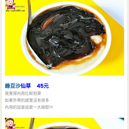
綠豆沙
仙草 45元
我覺得內用比較划算
如果外帶的感覺沒有很多
內用的話是這麼一大碗耶!!!