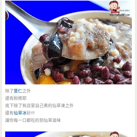
除了
薏仁
之外
還有粉條耶
底下除了有店家自己煮的仙草凍之外
還有
仙草冰
砂!!!
讓你每一口都吃的到仙草滋味