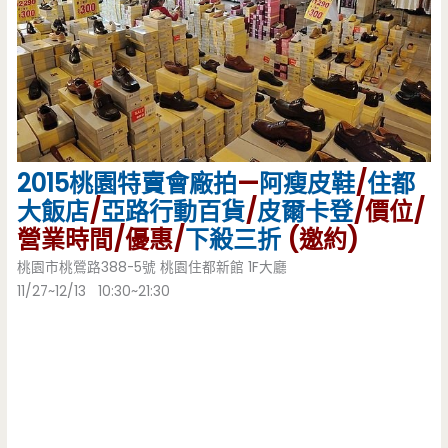
2015桃園特賣會
廠拍
—
阿瘦皮鞋
/
住都
大飯店
/
亞路行動百貨
/
皮爾卡登
/價位/
營業時間/優惠/
下殺三折
(邀約)
桃園市桃鶯路388-5號 桃園住都新館 1F大廳
11/27~12/13 10:30~21:30