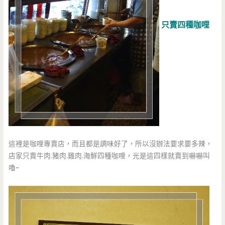
只賣四種咖哩
這裡是咖哩專賣店，而且都是調味好了，所以沒辦法要求要多辣，
店家只賣牛肉.豬肉.雞肉.海鮮四種咖哩，光是這四樣就賣到嚇嚇叫
嚕~