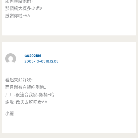
如何聯絡他們?
那價錢大概多少呢?
感謝你啦~^^
GR202186
2008-10-0316:12:05
看起來好好吃~
而且還有白飯吃到飽..
ㄏㄏ..很適合我家..飯桶~哈
謝啦~改天去吃吃看^^
小麗