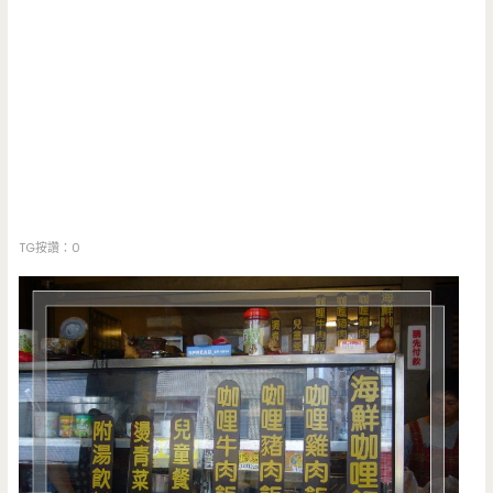
TG按讚：0