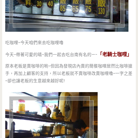
吃咖哩~今天咱們來去吃咖哩嚕
「老騎士咖哩」
今天~帶著可愛的晴~我們一起去吃台南有名的—-
原本老板是賣咖啡的喲~但因為發現店內賣的簡餐咖哩居然比咖啡搶
手，再加上顧客的支持，所以老板就不賣咖啡改賣咖哩嚕~一字之差
~卻也讓老板的生意越來越好呢!