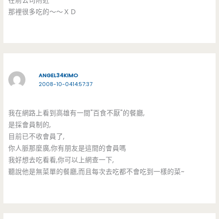
在前公司附近
那裡很多吃的～～ＸＤ
ANGEL34KIMO
2008-10-0414:57:37
我在網路上看到高雄有一間"百食不厭"的餐廳,
是採會員制的,
目前已不收會員了,
你人脈那麼廣,你有朋友是這間的會員嗎
我好想去吃看看,你可以上網查一下,
聽說他是無菜單的餐廳,而且每次去吃都不會吃到一樣的菜~