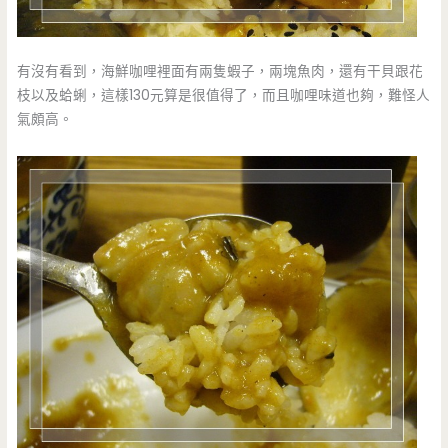
有沒有看到，海鮮咖哩裡面有兩隻蝦子，兩塊魚肉，還有干貝跟花
枝以及蛤蜊，這樣130元算是很值得了，而且咖哩味道也夠，難怪人
氣頗高。