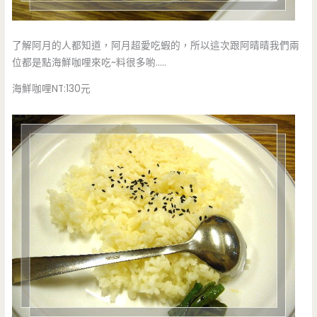
了解阿月的人都知道，阿月超愛吃蝦的，所以這次跟阿晴晴我們兩
位都是點海鮮咖哩來吃~料很多喲…..
海鮮咖哩NT:130元