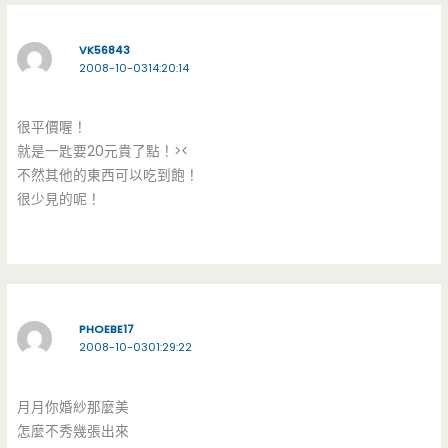
VK56843
2008-10-0314:20:14
很平價喔！
就是一匙要20元貴了點！><
不然其他的東西可以吃到飽！
很少見的呢！
PHOEBE17
2008-10-0301:29:22
月月你婚紗那麼美
怎麼不秀幾張出來