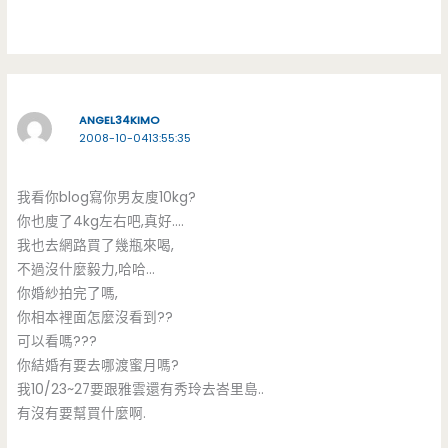
ANGEL34KIMO
2008-10-0413:55:35
我看你blog寫你男友廋10kg?
你也廋了4kg左右吧,真好….
我也去網路買了幾瓶來喝,
不過沒什麼毅力,哈哈…
你婚紗拍完了嗎,
你相本裡面怎麼沒看到??
可以看嗎???
你結婚有要去哪渡蜜月嗎?
我10/23~27要跟雅雲還有秀玲去峇里島..
有沒有要幫買什麼啊.