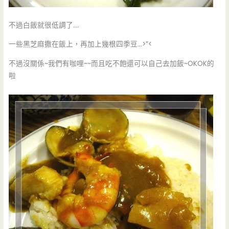
不過白飯就很低調了….
一些黑芝麻撒在飯上，再加上幾根四季豆…>”<
不過沒關係~我們有咖哩~~而且吃不飽還可以自己去加飯~OKOK的
啦