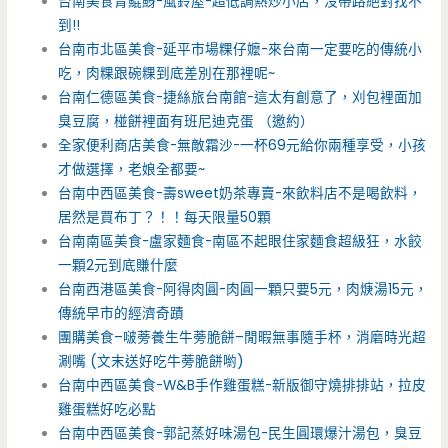
台南美食青鯤鯓-風鈴屋-超低調熱炒小店，沒帶路絕對找不
到!!
台南市北區美食-延平市場粿仔嬤-來台南一定要吃的傳統小
吃，肉粿跟碗粿到底差別在那裡呢~
台南仁德區美食-捷絲旅台南館-這太有創意了，刈包裡面加
臭豆腐，椪餅裡面有班尼迪克蛋 （邀約）
全家便利商店美食-無敵霜沙-一杯69元給你兩種享受，小孩
才做選擇，老娘全都要~
台南中西區美食-壽sweet奶茶專賣-來飲料店不是喝飲料，
居然是買布丁？！！每天限量50顆
台南南區美食-盧家麵食-南區不起眼住家麵食超級狂，水餃
一顆2元到底賺什麼
台南西港區美食-阿得肉圓-肉圓一顆只要5元，肉焿湯15元，
傳統早市的經濟奇蹟
團購美食–啵蒡養生牛蒡脆餅–閒暇無事隨手杯，消磨時光超
涮嘴 (文末送好吃牛蒡脆餅喲)
台南中西區美食-W&B手作雞蛋糕-新版御守燒排排站，拉皮
雞蛋糕好吃必點
台南中西區美食-郭記蒸好味湯包-民生圓環爆汁湯包，臭豆