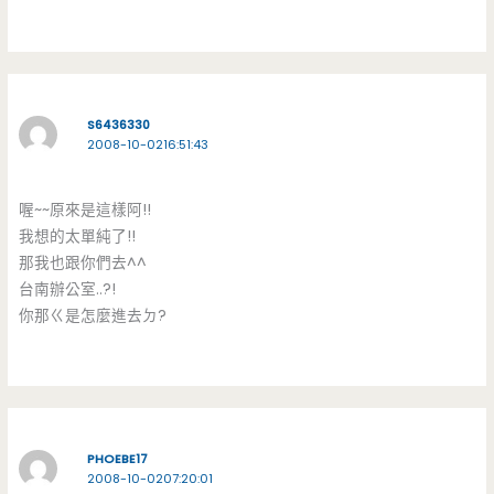
S6436330
2008-10-0216:51:43
喔~~原來是這樣阿!!
我想的太單純了!!
那我也跟你們去^^
台南辦公室..?!
你那ㄍ是怎麼進去ㄉ?
PHOEBE17
2008-10-0207:20:01