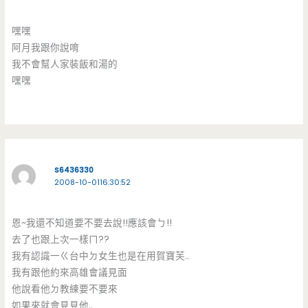
嘿嘿
阿月我跟你說唷
我不會幫人家裝飯和湯的
嘿嘿
S6436330
2008-10-0116:30:52
恩~我還不知道要不要去說!!應該會ㄅ!!
去了也跟上次一樣ㄇ??
我有認識一ㄍ台中ㄉ女生也是在用賀寶芙..
我有跟他約來高雄會議見面
他說看他ㄉ教練要不要來
如果來就會見見他..