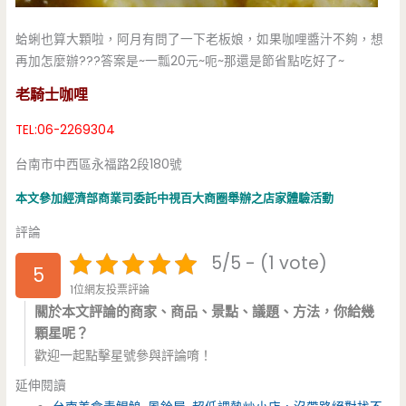
蛤蜊也算大顆啦，阿月有問了一下老板娘，如果咖哩醬汁不夠，想
再加怎麼辦???答案是~一瓢20元~呃~那還是節省點吃好了~
老騎士咖哩
TEL:06-2269304
台南市中西區永福路2段180號
本文參加經濟部商業司委託中視百大商圈舉辦之店家體驗活動
評論
5/5 - (1 vote)
5
1位網友投票評論
關於本文評論的商家、商品、景點、議題、方法，你給幾
顆星呢？
歡迎一起點擊星號參與評論唷！
延伸閱讀