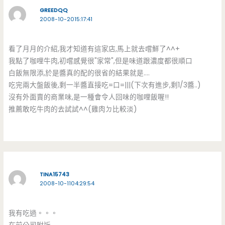
GREEDQQ
2008-10-2015:17:41
看了月月的介紹,我才知道有這家店,馬上就去嚐鮮了^^+
我點了咖哩牛肉,初嚐感覺很"家常",但是味道跟濃度都很順口
白飯無限添,於是醬真的配的很省的結果就是….
吃完兩大盤飯後,剩一半醬直接吃=口=|||(下次有進步,剩1/3醬..)
沒有外面賣的商業味,是一種會令人回味的咖哩飯喔!!
推薦敢吃牛肉的去試試^^(雞肉ㄉ比較淡)
TINA15743
2008-10-1104:29:54
我有吃過。。。