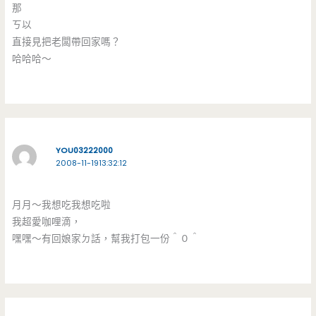
那
ㄎ以
直接見把老闆帶回家嗎？
哈哈哈～
YOU03222000
2008-11-1913:32:12
月月～我想吃我想吃啦
我超愛咖哩滴，
嘿嘿～有回娘家ㄉ話，幫我打包一份＾０＾