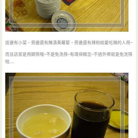
這邊有小菜，旁邊還有醃漬黃蘿蔔，旁邊還有辣粉給愛吃辣的人用~
而且店家是用鋼筷哦~不是免洗筷~有環保概念~不過外帶就是免洗筷
啦…..