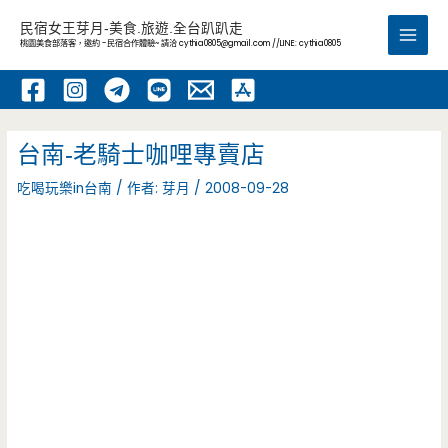
跳
民宿女王芽月-美食.旅遊.全台趴趴走
至
桃園美食部落客，邀約 -民宿合作體驗~ 請洽
cythia0805@gmail.com
//LINE: cythia0805
Main
主
要
Men
內
容
台南-老騎士咖哩專賣店
吃喝玩樂in台南
/ 作者:
芽月
/
2008-09-28