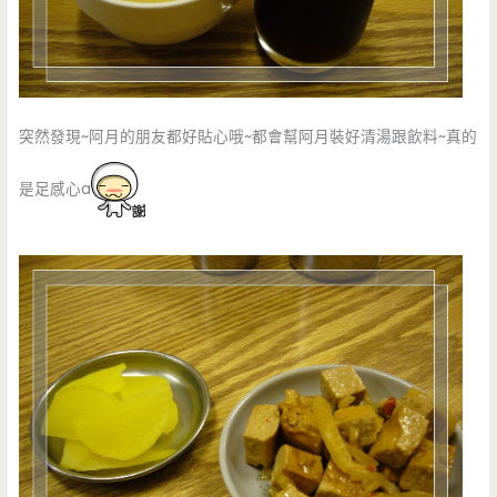
突然發現~阿月的朋友都好貼心哦~都會幫阿月裝好清湯跟飲料~真的
是足感心a