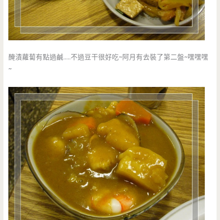
醃漬蘿蔔有點過鹹…..不過豆干很好吃~阿月有去裝了第二盤~嘿嘿嘿
~