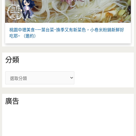
桃園中壢美食-一葉台菜-換季又有新菜色，小卷米粉鍋新鮮好
吃耶~ （邀約）
分類
分
類
廣告