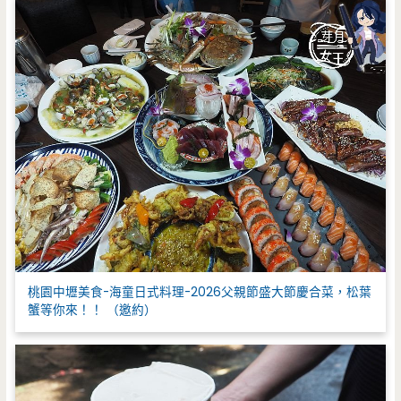
桃園中壢美食-海童日式料理-2026父親節盛大節慶合菜，松葉
蟹等你來！！ （邀約）