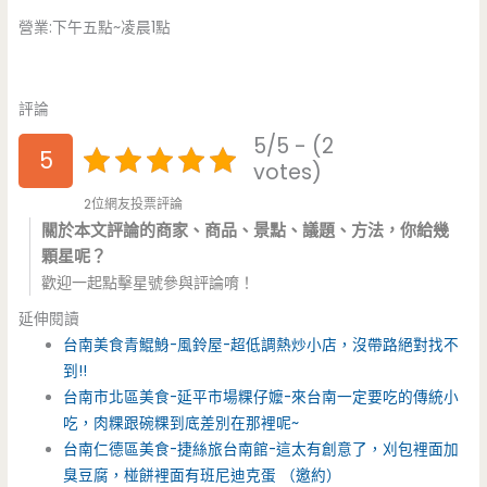
營業:下午五點~凌晨1點
評論
5/5 - (2
5
votes)
2位網友投票評論
關於本文評論的商家、商品、景點、議題、方法，你給幾
顆星呢？
歡迎一起點擊星號參與評論唷！
延伸閱讀
台南美食青鯤鯓-風鈴屋-超低調熱炒小店，沒帶路絕對找不
到!!
台南市北區美食-延平市場粿仔嬤-來台南一定要吃的傳統小
吃，肉粿跟碗粿到底差別在那裡呢~
台南仁德區美食-捷絲旅台南館-這太有創意了，刈包裡面加
臭豆腐，椪餅裡面有班尼迪克蛋 （邀約）