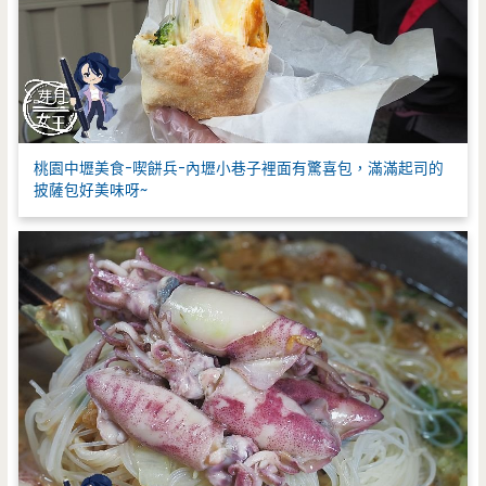
桃園中壢美食-喫餅兵-內壢小巷子裡面有驚喜包，滿滿起司的
披薩包好美味呀~