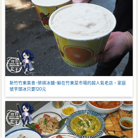
新竹竹東美食-榮祺冰舖-躲在竹東菜市場的超人氣老店，家庭
號芋頭冰只要120元