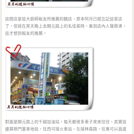
這間店是從大廚師板友所推薦的麵店，原本阿月已經忘記這家店
了，但就在某天晚上去開元路上的名佳美時，看到店內人聲鼎沸，
這才想到板友的推薦。
對面是開元路上的千越加油站，每天都很多車子來來往往，其實這
邊算熱門塞車地段，往西可接火車站，左接林森路，往東可以直達