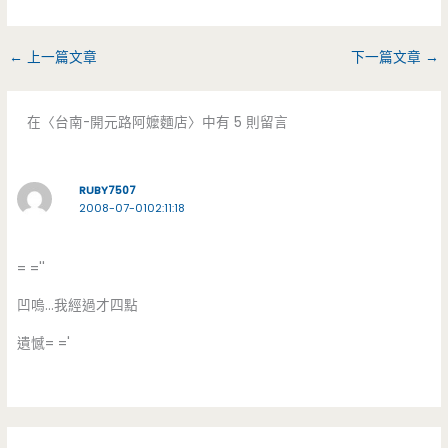
←
上一篇文章
下一篇文章
→
在〈台南-開元路阿嬤麵店〉中有 5 則留言
RUBY7507
2008-07-0102:11:18
= =''
凹嗚…我經過才四點
遺憾= ='