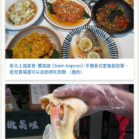
新北土城美食-饗拋拋 (Siam Kaprao)-平價泰式套餐超划算，
逛完賣場還可以自助吧吃到飽 （邀約）