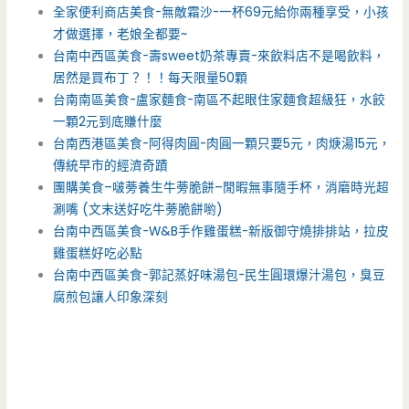
全家便利商店美食-無敵霜沙-一杯69元給你兩種享受，小孩
才做選擇，老娘全都要~
台南中西區美食-壽sweet奶茶專賣-來飲料店不是喝飲料，
居然是買布丁？！！每天限量50顆
台南南區美食-盧家麵食-南區不起眼住家麵食超級狂，水餃
一顆2元到底賺什麼
台南西港區美食-阿得肉圓-肉圓一顆只要5元，肉焿湯15元，
傳統早市的經濟奇蹟
團購美食–啵蒡養生牛蒡脆餅–閒暇無事隨手杯，消磨時光超
涮嘴 (文末送好吃牛蒡脆餅喲)
台南中西區美食-W&B手作雞蛋糕-新版御守燒排排站，拉皮
雞蛋糕好吃必點
台南中西區美食-郭記蒸好味湯包-民生圓環爆汁湯包，臭豆
腐煎包讓人印象深刻