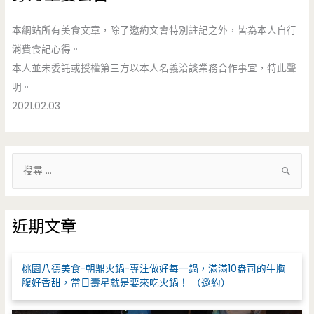
本網站所有美食文章，除了邀約文會特別註記之外，皆為本人自行
消費食記心得。
本人並未委託或授權第三方以本人名義洽談業務合作事宜，特此聲
明。
2021.02.03
搜
尋
關
鍵
近期文章
字
:
桃園八德美食-朝鼎火鍋-專注做好每一鍋，滿滿10盎司的牛胸
腹好香甜，當日壽星就是要來吃火鍋！ （邀約）