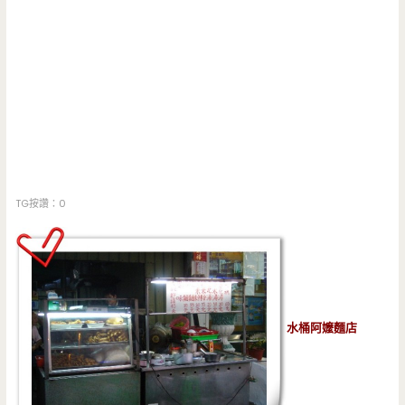
TG按讚：0
水桶阿嬤麵店