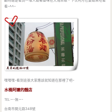
顧時總是看到一堆人點著魯味在大塊朵頤，下次阿月也要點來吃看
看~^^~
嘿嘿嘿~看到這張大家應該就知道在那裡了吧~
水桶阿嬤的麵店
TEL:—-無—-
台南市開元路348號