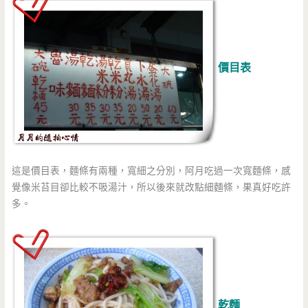
價目表
這是價目表，麵條有兩種，寬細之分別，阿月吃過一次寬麵條，感
覺像米苔目卻比較不吸湯汁，所以後來就改點細麵條，果真好吃許
多。
乾麵