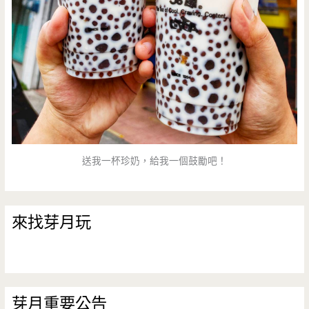
送我一杯珍奶，給我一個鼓勵吧！
來找芽月玩
芽月重要公告