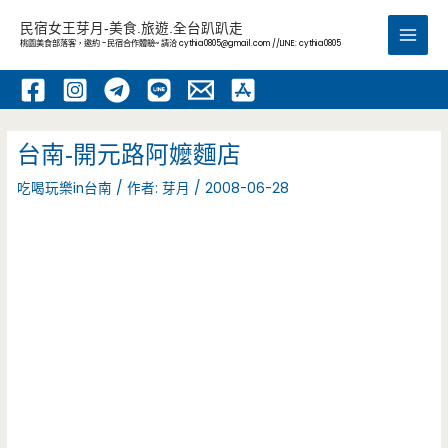
跳
民宿女王芽月-美食.旅遊.全台趴趴走
至
桃園美食部落客，邀約 -民宿合作體驗~ 請洽
cythia0805@gmail.com
//LINE: cythia0805
Main
主
要
Men
內
容
台南-開元路阿嬤麵店
吃喝玩樂in台南
/ 作者:
芽月
/
2008-06-28