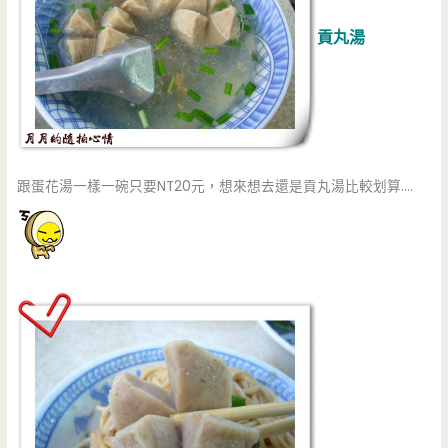
貢丸湯
跟蛋花湯一樣一碗只要NT20元，想來想去還是貢丸湯比較划算….