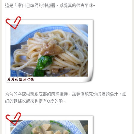
這是店家自己準備的辣椒醬，感覺真的很古早味~
均勻的將辣椒醬跟底部的肉燥攪拌，讓麵條能充份的吸飽湯汁，細
細的麵條吃起來也挺有Q度的喲~