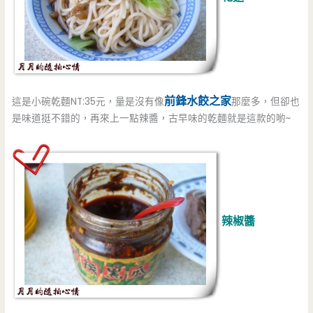
前鋒水餃之家
這是小碗乾麵NT:35元，量是沒有像
那麼多，但卻也
是味道挺不錯的，再來上一點辣醬，古早味的乾麵就是這款的喲~
辣椒醬